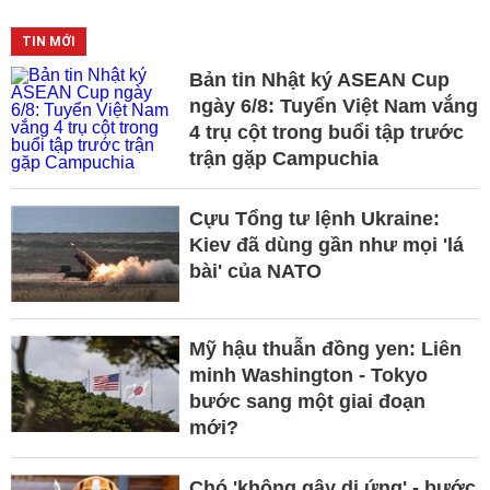
TIN MỚI
Bản tin Nhật ký ASEAN Cup
ngày 6/8: Tuyển Việt Nam vắng
4 trụ cột trong buổi tập trước
trận gặp Campuchia
Cựu Tổng tư lệnh Ukraine:
Kiev đã dùng gần như mọi 'lá
bài' của NATO
Mỹ hậu thuẫn đồng yen: Liên
minh Washington - Tokyo
bước sang một giai đoạn
mới?
Chó 'không gây dị ứng' - bước