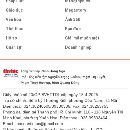
Pháp luật
infographics
Giáo dục
Megastory
Văn hóa
Ảnh 360
Thể thao
Bạn đọc
Hồ sơ
Giải mã muôn mặt
Quân sự
Doanh nghiệp
Tổng biên tập:
Ninh Hồng Nga
Phó Tổng biên tập:
Nguyễn Trọng Chính, Phạm Thị Tuyết,
Phạm Thuỳ Hương, Đinh Quang Dũng
Giấy phép số 20/GP-BVHTTDL cấp ngày 18-4-2025.
Trụ sở chính: Số 5 Lý Thường Kiệt, phường Cửa Nam, Hà Nội
Điện thoại: 024.38248605/39330336; Fax: 024.38253753
Phòng đại diện tại Thành phố Hồ Chí Minh: 116 - 118 Nguyễn Thị
Minh Khai, phường Xuân Hoà; Điện thoại: 028.39303464
Email: toasoantintuc@gmail.com
© Bản quyền thuộc về Báo Tin tức và Dân tộc - TTXVN