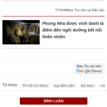
TTXVN/Báo Tin tức và Dân tộc
Phong Nha được vinh danh là
điểm đến nghỉ dưỡng kết nối
thiên nhiên
Từ khóa:
TP Hồ Chí Minh
top điểm đến
ẩm thực
trải
BÌNH LUẬN