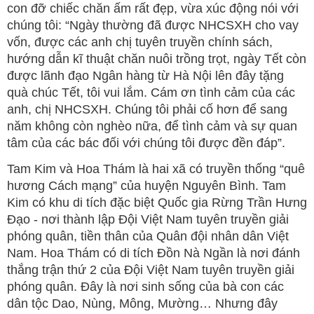
con đỡ chiếc chăn ấm rất đẹp, vừa xúc động nói với
chúng tôi: “Ngày thường đã được NHCSXH cho vay
vốn, được các anh chị tuyên truyền chính sách,
hướng dẫn kĩ thuật chăn nuôi trồng trọt, ngày Tết còn
được lãnh đạo Ngân hàng từ Hà Nội lên đây tặng
quà chúc Tết, tôi vui lắm. Cám ơn tình cảm của các
anh, chị NHCSXH. Chúng tôi phải cố hơn để sang
năm không còn nghèo nữa, để tình cảm và sự quan
tâm của các bác đối với chúng tôi được đền đáp”.
Tam Kim và Hoa Thám là hai xã có truyền thống “quê
hương Cách mạng” của huyện Nguyên Bình. Tam
Kim có khu di tích đặc biệt Quốc gia Rừng Trần Hưng
Đạo - nơi thành lập Đội Việt Nam tuyên truyền giải
phóng quân, tiền thân của Quân đội nhân dân Việt
Nam. Hoa Thám có di tích Đồn Nà Ngần là nơi đánh
thắng trận thứ 2 của Đội Việt Nam tuyên truyền giải
phóng quân. Đây là nơi sinh sống của bà con các
dân tộc Dao, Nùng, Mông, Mường… Nhưng đây