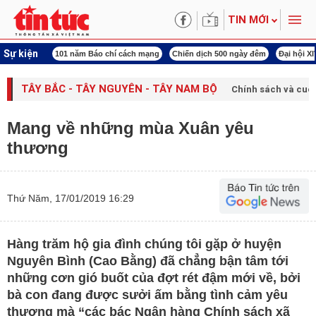
TIN MỚI
Sự kiện
í cách mạng
Chiến dịch 500 ngày đêm
Đại hội XIV Công đoàn Việt Nam
World
TÂY BẮC - TÂY NGUYÊN - TÂY NAM BỘ
Chính sách và cuộ
Mang về những mùa Xuân yêu
thương
Thứ Năm, 17/01/2019 16:29
Hàng trăm hộ gia đình chúng tôi gặp ở huyện
Nguyên Bình (Cao Bằng) đã chẳng bận tâm tới
những cơn gió buốt của đợt rét đậm mới về, bởi
bà con đang được sưởi ấm bằng tình cảm yêu
thương mà “các bác Ngân hàng Chính sách xã