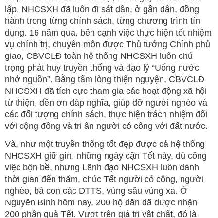
lập, NHCSXH đã luôn đi sát dân, ở gần dân, đồng
hành trong từng chính sách, từng chương trình tín
dụng. 16 năm qua, bên cạnh việc thực hiện tốt nhiệm
vụ chính trị, chuyên môn được Thủ tướng Chính phủ
giao, CBVCLĐ toàn hệ thống NHCSXH luôn chú
trọng phát huy truyền thống và đạo lý “Uống nước
nhớ nguồn”. Bằng tấm lòng thiện nguyện, CBVCLĐ
NHCSXH đã tích cực tham gia các hoạt động xã hội
từ thiện, đền ơn đáp nghĩa, giúp đỡ người nghèo và
các đối tượng chính sách, thực hiện trách nhiệm đối
với cộng đồng và tri ân người có công với đất nước.
Và, như một truyền thống tốt đẹp được cả hệ thống
NHCSXH giữ gìn, những ngày cận Tết này, dù công
việc bộn bề, nhưng Lãnh đạo NHCSXH luôn dành
thời gian đến thăm, chúc Tết người có công, người
nghèo, bà con các DTTS, vùng sâu vùng xa. Ở
Nguyên Bình hôm nay, 200 hộ dân đã được nhận
200 phần quà Tết. Vượt trên giá trị vật chất, đó là