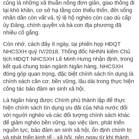
cũng là những xã thuần nông đơn giản, giao thông đi
lại khó khăn, cơ sở hạ tầng còn thiếu thốn, đời sống
nhân dân còn vất vả, tỷ lệ hộ nghèo còn cao dù cấp
ủy Đảng, chính quyền và bà con địa phương đã
nhiều cố gắng.
Còn nhớ, cách đây ít ngày, tại phiên họp HĐQT
NHCSXH quý IV/2018, Thống đốc NHNN kiêm Chủ
tịch HĐQT NHCSXH Lê Minh Hưng nhận định, trong
kết quả chung toàn ngành Ngân hàng, NHCSXH
đóng góp quan trọng, đặc biệt chính sách tín dụng là
chính sách căn cơ, bền vững, lâu dài trong thực hiện
công tác bảo đảm an sinh xã hội.
Là Ngân hàng được Chính phủ thành lập để thực
hiện chính sách tín dụng ưu đãi của Nhà nước đối
với người nghèo và các đối tượng chính sách khác
để giảm nghèo bền vững, tạo việc làm, phát triển
nguồn lực, bảo đảm an sinh xã hội, ổn định chính trị
và phát triển kinh tế - xã hội, nên ngay từ khi thành