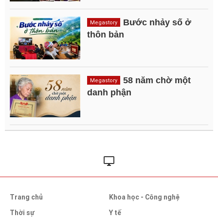
Bước nhảy số ở
Megastory
thôn bản
58 năm chờ một
Megastory
danh phận
Trang chủ
Khoa học - Công nghệ
Thời sự
Y tế