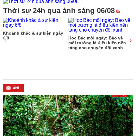
Thời sự 24h qua ảnh sáng 06/08
Khoảnh khắc & sự kiện ngày
6/8
Học Bác mỗi ngày: Bảo vệ
môi trường là điều kiện nền
tảng cho chuyển đổi xanh
b
ẢNH