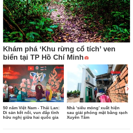
Khám phá ‘Khu rừng cổ tích’ ven
biển tại TP Hồ Chí Minh
50 năm Việt Nam - Thái Lan:
Nhà ‘siêu mỏng’ xuất hiện
Di sản kết nối, vun đắp tình
sau giải phóng mặt bằng rạch
hữu nghị giữa hai quốc gia
Xuyên Tâm