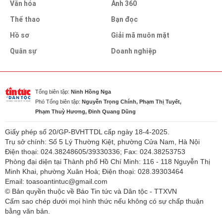
Văn hóa
Ảnh 360
Thể thao
Bạn đọc
Hồ sơ
Giải mã muôn mặt
Quân sự
Doanh nghiệp
Tổng biên tập:
Ninh Hồng Nga
Phó Tổng biên tập:
Nguyễn Trọng Chính, Phạm Thị Tuyết,
Phạm Thuỳ Hương, Đinh Quang Dũng
Giấy phép số 20/GP-BVHTTDL cấp ngày 18-4-2025.
Trụ sở chính: Số 5 Lý Thường Kiệt, phường Cửa Nam, Hà Nội
Điện thoại: 024.38248605/39330336; Fax: 024.38253753
Phòng đại diện tại Thành phố Hồ Chí Minh: 116 - 118 Nguyễn Thị
Minh Khai, phường Xuân Hoà; Điện thoại: 028.39303464
Email: toasoantintuc@gmail.com
© Bản quyền thuộc về Báo Tin tức và Dân tộc - TTXVN
Cấm sao chép dưới mọi hình thức nếu không có sự chấp thuận
bằng văn bản.