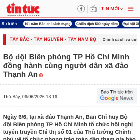
TIN MỚI
Sự kiện
ng tên Bác
101 năm Báo chí cách mạng
Chiến dịch 500 ngày đêm
Đại hội X
TÂY BẮC - TÂY NGUYÊN - TÂY NAM BỘ
Chính sách và cuộ
Bộ đội Biên phòng TP Hồ Chí Minh
đồng hành cùng người dân xã đảo
Thạnh An
Thứ Bảy, 06/06/2026 13:16
Ngày 6/6, tại xã đảo Thạnh An, Ban Chỉ huy Bộ
đội Biên phòng TP Hồ Chí Minh tổ chức hội nghị
tuyên truyền Chỉ thị số 01 của Thủ tướng Chính
phủ về tổ chức phong trào toàn dân tham gia bảo