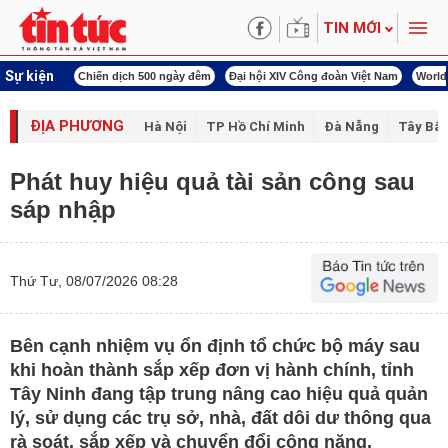
TIN MỚI
Sự kiện
00 ngày đêm
Đại hội XIV Công đoàn Việt Nam
World Cup 2026
Kỳ họp thứ nhấ
ĐỊA PHƯƠNG
Hà Nội
TP Hồ Chí Minh
Đà Nẵng
Tây Bắc
Phát huy hiệu quả tài sản công sau
sáp nhập
Thứ Tư, 08/07/2026 08:28
Bên cạnh nhiệm vụ ổn định tổ chức bộ máy sau
khi hoàn thành sắp xếp đơn vị hành chính, tỉnh
Tây Ninh đang tập trung nâng cao hiệu quả quản
lý, sử dụng các trụ sở, nhà, đất dôi dư thông qua
rà soát, sắp xếp và chuyển đổi công năng.