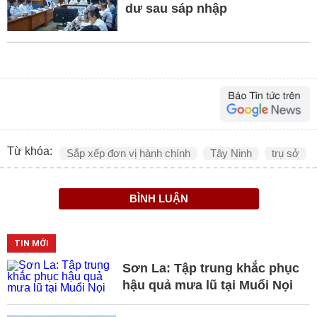
dư sau sáp nhập
Từ khóa:
Sắp xếp đơn vị hành chính
Tây Ninh
trụ sở
BÌNH LUẬN
TIN MỚI
Sơn La: Tập trung khắc phục
hậu quả mưa lũ tại Muổi Nọi