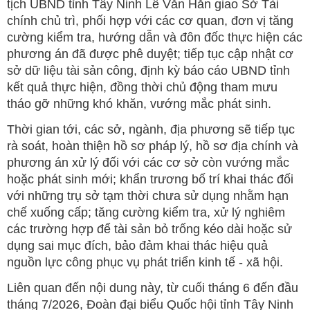
tịch UBND tỉnh Tây Ninh Lê Văn Hẳn giao Sở Tài
chính chủ trì, phối hợp với các cơ quan, đơn vị tăng
cường kiểm tra, hướng dẫn và đôn đốc thực hiện các
phương án đã được phê duyệt; tiếp tục cập nhật cơ
sở dữ liệu tài sản công, định kỳ báo cáo UBND tỉnh
kết quả thực hiện, đồng thời chủ động tham mưu
tháo gỡ những khó khăn, vướng mắc phát sinh.
Thời gian tới, các sở, ngành, địa phương sẽ tiếp tục
rà soát, hoàn thiện hồ sơ pháp lý, hồ sơ địa chính và
phương án xử lý đối với các cơ sở còn vướng mắc
hoặc phát sinh mới; khẩn trương bố trí khai thác đối
với những trụ sở tạm thời chưa sử dụng nhằm hạn
chế xuống cấp; tăng cường kiểm tra, xử lý nghiêm
các trường hợp để tài sản bỏ trống kéo dài hoặc sử
dụng sai mục đích, bảo đảm khai thác hiệu quả
nguồn lực công phục vụ phát triển kinh tế - xã hội.
Liên quan đến nội dung này, từ cuối tháng 6 đến đầu
tháng 7/2026, Đoàn đại biểu Quốc hội tỉnh Tây Ninh