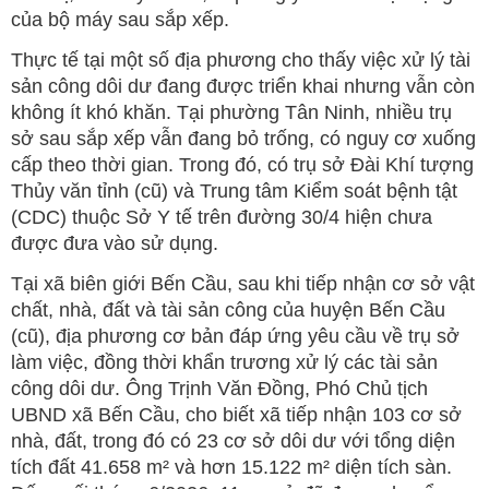
của bộ máy sau sắp xếp.
Thực tế tại một số địa phương cho thấy việc xử lý tài
sản công dôi dư đang được triển khai nhưng vẫn còn
không ít khó khăn. Tại phường Tân Ninh, nhiều trụ
sở sau sắp xếp vẫn đang bỏ trống, có nguy cơ xuống
cấp theo thời gian. Trong đó, có trụ sở Đài Khí tượng
Thủy văn tỉnh (cũ) và Trung tâm Kiểm soát bệnh tật
(CDC) thuộc Sở Y tế trên đường 30/4 hiện chưa
được đưa vào sử dụng.
Tại xã biên giới Bến Cầu, sau khi tiếp nhận cơ sở vật
chất, nhà, đất và tài sản công của huyện Bến Cầu
(cũ), địa phương cơ bản đáp ứng yêu cầu về trụ sở
làm việc, đồng thời khẩn trương xử lý các tài sản
công dôi dư. Ông Trịnh Văn Đồng, Phó Chủ tịch
UBND xã Bến Cầu, cho biết xã tiếp nhận 103 cơ sở
nhà, đất, trong đó có 23 cơ sở dôi dư với tổng diện
tích đất 41.658 m² và hơn 15.122 m² diện tích sàn.