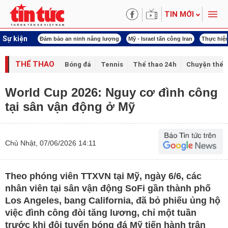
TIN MỚI
Sự kiện
ội khóa XVI
Đảm bảo an ninh năng lượng
Mỹ - Israel tấn công Iran
Thực hiện
THỂ THAO
Bóng đá
Tennis
Thể thao 24h
Chuyện thể 
World Cup 2026: Nguy cơ đình công
tại sân vận động ở Mỹ
Chủ Nhật, 07/06/2026 14:11
Theo phóng viên TTXVN tại Mỹ, ngày 6/6, các
nhân viên tại sân vận động SoFi gần thành phố
Los Angeles, bang California, đã bỏ phiếu ủng hộ
việc đình công đòi tăng lương, chỉ một tuần
trước khi đội tuyển bóng đá Mỹ tiến hành trận