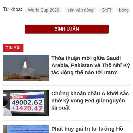
Từ khóa:
World Cup 2026
sân vận động
SoFi
bóng đ
BÌNH LUẬN
TIN MỚI
Thỏa thuận mới giữa Saudi
Arabia, Pakistan và Thổ Nhĩ Kỳ
tác động thế nào tới Iran?
Chứng khoán châu Á khởi sắc
nhờ kỳ vọng Fed giữ nguyên
lãi suất
Phát huy giá trị tư tưởng Hồ