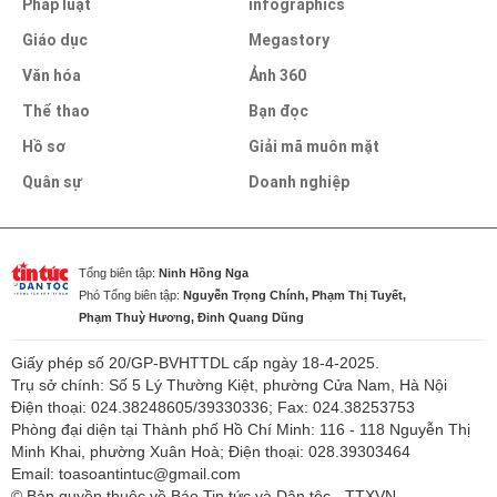
Pháp luật
infographics
Giáo dục
Megastory
Văn hóa
Ảnh 360
Thể thao
Bạn đọc
Hồ sơ
Giải mã muôn mặt
Quân sự
Doanh nghiệp
Tổng biên tập:
Ninh Hồng Nga
Phó Tổng biên tập:
Nguyễn Trọng Chính, Phạm Thị Tuyết,
Phạm Thuỳ Hương, Đinh Quang Dũng
Giấy phép số 20/GP-BVHTTDL cấp ngày 18-4-2025.
Trụ sở chính: Số 5 Lý Thường Kiệt, phường Cửa Nam, Hà Nội
Điện thoại: 024.38248605/39330336; Fax: 024.38253753
Phòng đại diện tại Thành phố Hồ Chí Minh: 116 - 118 Nguyễn Thị
Minh Khai, phường Xuân Hoà; Điện thoại: 028.39303464
Email: toasoantintuc@gmail.com
© Bản quyền thuộc về Báo Tin tức và Dân tộc - TTXVN