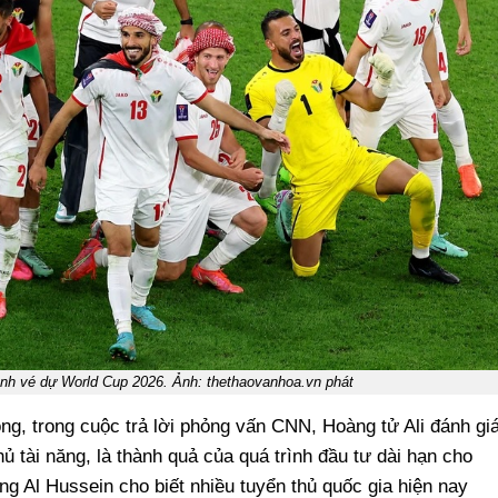
ành vé dự World Cup 2026. Ảnh: thethaovanhoa.vn phát
g, trong cuộc trả lời phỏng vấn CNN, Hoàng tử Ali đánh gi
ủ tài năng, là thành quả của quá trình đầu tư dài hạn cho
g Al Hussein cho biết nhiều tuyển thủ quốc gia hiện nay