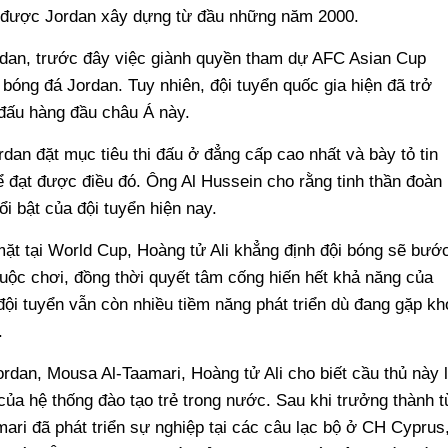
rẻ được Jordan xây dựng từ đầu những năm 2000.
rdan, trước đây việc giành quyền tham dự AFC Asian Cup
 bóng đá Jordan. Tuy nhiên, đội tuyển quốc gia hiện đã trở
 đấu hàng đầu châu Á này.
dan đặt mục tiêu thi đấu ở đẳng cấp cao nhất và bày tỏ tin
ể đạt được điều đó. Ông Al Hussein cho rằng tinh thần đoàn
i bật của đội tuyển hiện nay.
mặt tại World Cup, Hoàng tử Ali khẳng định đội bóng sẽ bướ
cuộc chơi, đồng thời quyết tâm cống hiến hết khả năng của
ội tuyển vẫn còn nhiều tiềm năng phát triển dù đang gặp kh
.
rdan, Mousa Al-Taamari, Hoàng tử Ali cho biết cầu thủ này 
ủa hệ thống đào tạo trẻ trong nước. Sau khi trưởng thành t
ari đã phát triển sự nghiệp tại các câu lạc bộ ở CH Cyprus