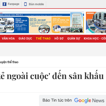
Fanpage
Bản mobile
VĂN HÓA
GIÁO DỤC
THỂ THAO
HỒ SƠ
QUÂN SỰ
KHOA HỌC - CÔ
uyện thể thao
ẻ ngoài cuộc' đến sân khấu