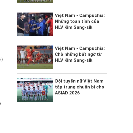
Việt Nam - Campuchia:
Những toan tính của
HLV Kim Sang-sik
Việt Nam - Campuchia:
Chờ những bất ngờ từ
N)
HLV Kim Sang-sik
Đội tuyển nữ Việt Nam
tập trung chuẩn bị cho
ASIAD 2026
g
n