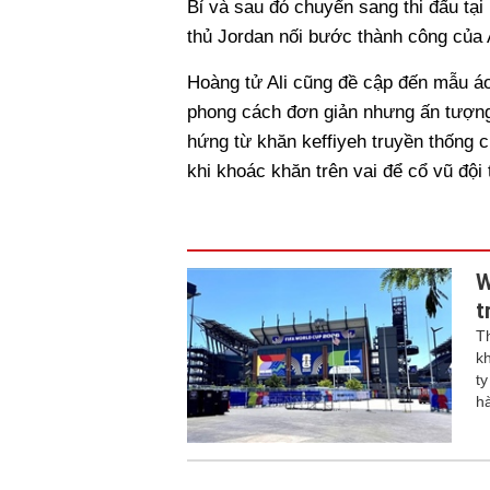
Bỉ và sau đó chuyển sang thi đấu tạ
thủ Jordan nối bước thành công của A
Hoàng tử Ali cũng đề cập đến mẫu áo
phong cách đơn giản nhưng ấn tượng
hứng từ khăn keffiyeh truyền thống 
khi khoác khăn trên vai để cổ vũ đội 
W
t
T
k
t
hà