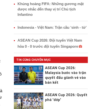
Khủng hoảng FIFA: Những gương mặt
được nhắc đến thay vị trí Chủ tịch
Infantino
Indonesia - Việt Nam: Trận cầu ‘sinh - tử’
ASEAN Cup 2026: Đội tuyển Việt Nam
hòa 0 - 0 trước đội tuyển Singapore
TIN CÙNG CHUYÊN MỤC
c
ASEAN Cup 2026:
Malaysia bước vào trận
ó
quyết đấu giành vé vào
bán kết
là
ASEAN Cup 2026: Quyết
ừ
phá 'dớp'
,