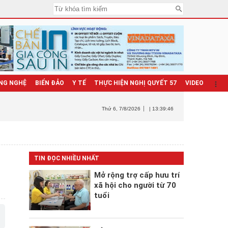
NG NGHỆ
BIỂN ĐẢO
Y TẾ
THỰC HIỆN NGHỊ QUYẾT 57
VIDEO
Thứ 6
, 7/8/2026
| 13:39:47
TIN ĐỌC NHIỀU NHẤT
Mở rộng trợ cấp hưu trí
xã hội cho người từ 70
tuổi