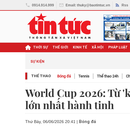
0914.914.999
Email: thuky@baotintuc.vn
Rss
THỜI SỰ
THẾ GIỚI
KINH TẾ
XÃ HỘI
PHÁP LUẬT
SỰ KIỆN
THỂ THAO
Bóng đá
Tennis
Thể thao 24h
Ch
World Cup 2026: Từ 'k
lớn nhất hành tinh
Bóng đá
Thứ Bảy, 06/06/2026 20:41
|