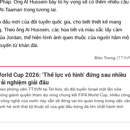
i Pháp. Ông Al Hussein bày tỏ hy vọng sẽ có thêm nhiều cầu
l-Taamari trong tương lai.
 đấu mới của đội tuyển quốc gia, cho biết thiết kế mang
. Theo ông Al Hussein, các họa tiết và màu sắc lấy cảm
của Jordan, thể hiện hình ảnh quen thuộc của người hâm mộ
tuyển từ khán đài.
Đức Trung
(TTXV
orld Cup 2026: 'Thế lực vô hình' đứng sau nhiều
rải nghiệm giải đấu
heo phóng viên TTXVN tại Tel Aviv, dù đội tuyển Israel một lần nữa
hông giành quyền tham dự vòng chung kết FIFA World Cup, nhiều côn
y công nghệ của nước này vẫn sẽ đóng vai trò quan trọng trong việc vậ
nh hệ sinh thái kỹ thuật số của giải đấu bóng đá lớn nhất hành tinh.