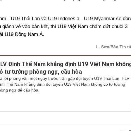
t Nam - U19 Thái Lan và U19 Indonesia - U19 Myanmar sẽ đồn
ếu giành vé vào bán kết, thì U19 Việt Nam chấm dứt chuỗi 3
 giải U19 Đông Nam Á.
L. Sơn/Báo Tin t
LV Đinh Thế Nam khẳng định U19 Việt Nam khôn
ó tư tưởng phòng ngự, cầu hòa
rả lời phỏng vấn một ngày trước trận gặp đội tuyển U19 Thái Lan, HLV
inh Thế Nam khẳng định đội tuyển U19 Việt Nam không có tư tưởng
hòng ngự để cầu hòa.