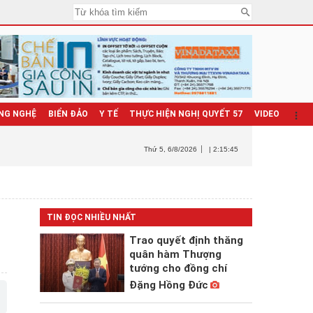
NG NGHỆ
BIỂN ĐẢO
Y TẾ
THỰC HIỆN NGHỊ QUYẾT 57
VIDEO
Thứ 5
, 6/8/2026
| 2:15:47
TIN ĐỌC NHIỀU NHẤT
Trao quyết định thăng
quân hàm Thượng
tướng cho đồng chí
Đặng Hồng Đức