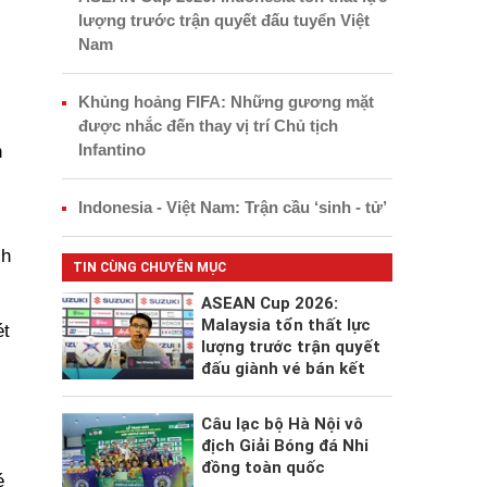
lượng trước trận quyết đấu tuyển Việt
Nam
Khủng hoảng FIFA: Những gương mặt
được nhắc đến thay vị trí Chủ tịch
Infantino
n
Indonesia - Việt Nam: Trận cầu ‘sinh - tử’
ch
TIN CÙNG CHUYÊN MỤC
ASEAN Cup 2026:
Malaysia tổn thất lực
ét
lượng trước trận quyết
đấu giành vé bán kết
Câu lạc bộ Hà Nội vô
địch Giải Bóng đá Nhi
đồng toàn quốc
é