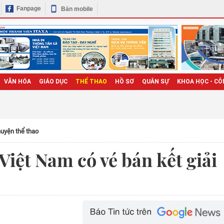
Fanpage
Bản mobile
VĂN HÓA
GIÁO DỤC
THỂ THAO
HỒ SƠ
QUÂN SỰ
KHOA HỌC - CÔ
uyện thể thao
Việt Nam có vé bán kết giải