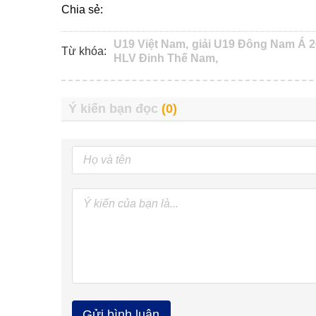
Chia sẻ:
U19 Việt Nam,
giải U19 Đông Nam Á 2
Từ khóa:
HLV Đinh Thế Nam,