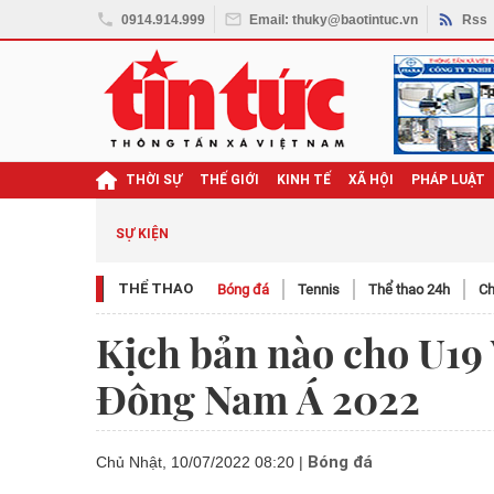
0914.914.999
Email: thuky@baotintuc.vn
Rss
THỜI SỰ
THẾ GIỚI
KINH TẾ
XÃ HỘI
PHÁP LUẬT
SỰ KIỆN
THỂ THAO
Bóng đá
Tennis
Thể thao 24h
Ch
Kịch bản nào cho U19 
Đông Nam Á 2022
Bóng đá
Chủ Nhật, 10/07/2022 08:20
|