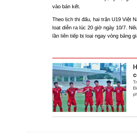
vào bán kết.
Theo lịch thi đấu, hai trận U19 Việ
loạt diễn ra lúc 20 giờ ngày 10/7. N
lần liên tiếp bị loại ngay vòng bảng
H
c
T
Đ
p