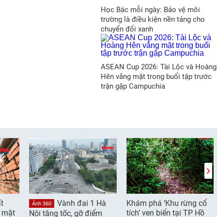
Học Bác mỗi ngày: Bảo vệ môi
trường là điều kiện nền tảng cho
chuyển đổi xanh
ASEAN Cup 2026: Tài Lộc và Hoàng
Hên vắng mặt trong buổi tập trước
trận gặp Campuchia
t
Vành đai 1 Hà
Khám phá ‘Khu rừng cổ
Ảnh 360
g mặt
tích’ ven biển tại TP Hồ
Nội tăng tốc, gỡ điểm