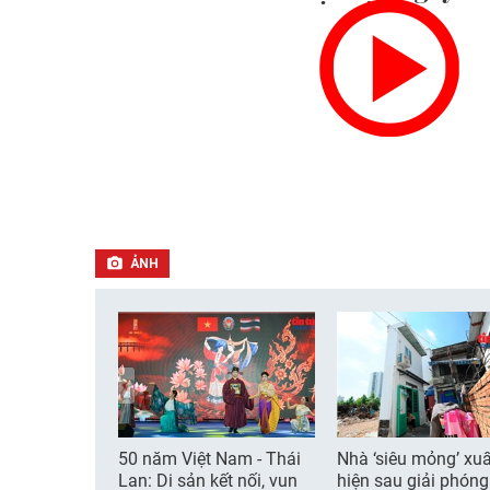
ẢNH
50 năm Việt Nam - Thái
Nhà ‘siêu mỏng’ xuấ
Lan: Di sản kết nối, vun
hiện sau giải phón