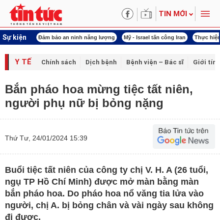
TIN MỚI
Sự kiện
ội khóa XVI
Đảm bảo an ninh năng lượng
Mỹ - Israel tấn công Iran
Thực hiện
Y TẾ
Chính sách
Dịch bệnh
Bệnh viện – Bác sĩ
Giới tín
Bắn pháo hoa mừng tiệc tất niên,
người phụ nữ bị bỏng nặng
Thứ Tư, 24/01/2024 15:39
Buổi tiệc tất niên của công ty chị V. H. A (26 tuổi,
ngụ TP Hồ Chí Minh) được mở màn bằng màn
bắn pháo hoa. Do pháo hoa nổ văng tia lửa vào
người, chị A. bị bỏng chân và vài ngày sau không
đi được.