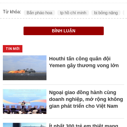
Từ khóa:
Bắn pháo hoa
tp hồ chí minh
bị bỏng nặng
BÌNH LUẬN
TIN MỚI
Houthi tấn công quân đội
Yemen gây thương vong lớn
Ngoại giao đồng hành cùng
doanh nghiệp, mở rộng không
gian phát triển cho Việt Nam
Ít nhất 300 trẻ em thiệt mạng