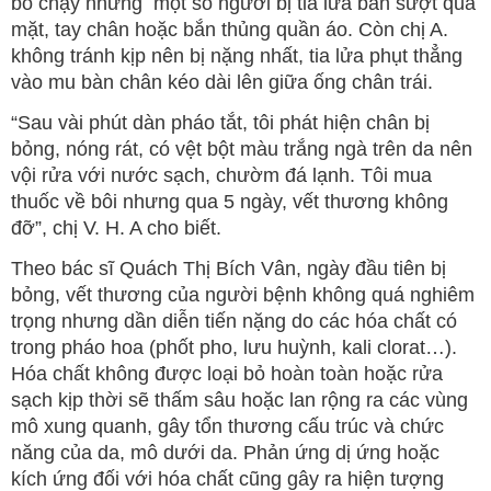
bỏ chạy nhưng một số người bị tia lửa bắn sượt qua
mặt, tay chân hoặc bắn thủng quần áo. Còn chị A.
không tránh kịp nên bị nặng nhất, tia lửa phụt thẳng
vào mu bàn chân kéo dài lên giữa ống chân trái.
“Sau vài phút dàn pháo tắt, tôi phát hiện chân bị
bỏng, nóng rát, có vệt bột màu trắng ngà trên da nên
vội rửa với nước sạch, chườm đá lạnh. Tôi mua
thuốc về bôi nhưng qua 5 ngày, vết thương không
đỡ”, chị V. H. A cho biết.
Theo bác sĩ Quách Thị Bích Vân, ngày đầu tiên bị
bỏng, vết thương của người bệnh không quá nghiêm
trọng nhưng dần diễn tiến nặng do các hóa chất có
trong pháo hoa (phốt pho, lưu huỳnh, kali clorat…).
Hóa chất không được loại bỏ hoàn toàn hoặc rửa
sạch kịp thời sẽ thấm sâu hoặc lan rộng ra các vùng
mô xung quanh, gây tổn thương cấu trúc và chức
năng của da, mô dưới da. Phản ứng dị ứng hoặc
kích ứng đối với hóa chất cũng gây ra hiện tượng