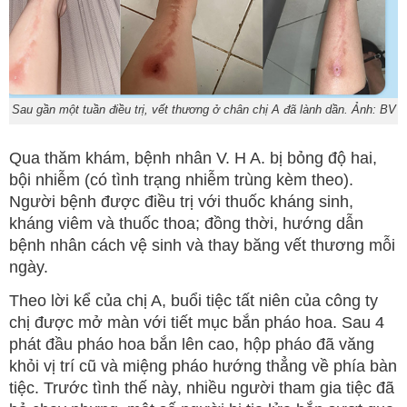
Sau gần một tuần điều trị, vết thương ở chân chị A đã lành dần. Ảnh: BV
Qua thăm khám, bệnh nhân V. H A. bị bỏng độ hai,
bội nhiễm (có tình trạng nhiễm trùng kèm theo).
Người bệnh được điều trị với thuốc kháng sinh,
kháng viêm và thuốc thoa; đồng thời, hướng dẫn
bệnh nhân cách vệ sinh và thay băng vết thương mỗi
ngày.
Theo lời kể của chị A, buổi tiệc tất niên của công ty
chị được mở màn với tiết mục bắn pháo hoa. Sau 4
phát đầu pháo hoa bắn lên cao, hộp pháo đã văng
khỏi vị trí cũ và miệng pháo hướng thẳng về phía bàn
tiệc. Trước tình thế này, nhiều người tham gia tiệc đã