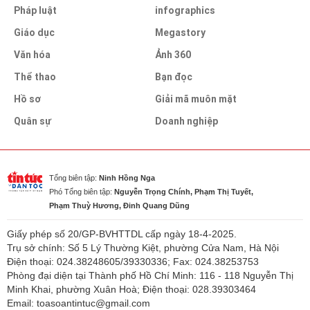
Pháp luật
infographics
Giáo dục
Megastory
Văn hóa
Ảnh 360
Thể thao
Bạn đọc
Hồ sơ
Giải mã muôn mặt
Quân sự
Doanh nghiệp
Tổng biên tập:
Ninh Hồng Nga
Phó Tổng biên tập:
Nguyễn Trọng Chính, Phạm Thị Tuyết,
Phạm Thuỳ Hương, Đinh Quang Dũng
Giấy phép số 20/GP-BVHTTDL cấp ngày 18-4-2025.
Trụ sở chính: Số 5 Lý Thường Kiệt, phường Cửa Nam, Hà Nội
Điện thoại: 024.38248605/39330336; Fax: 024.38253753
Phòng đại diện tại Thành phố Hồ Chí Minh: 116 - 118 Nguyễn Thị
Minh Khai, phường Xuân Hoà; Điện thoại: 028.39303464
Email: toasoantintuc@gmail.com