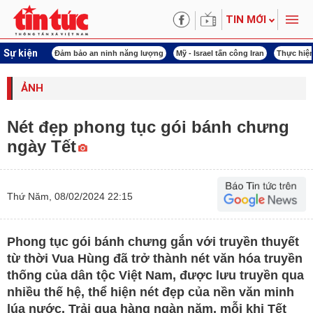
TIN MỚI
Sự kiện
 năng lượng
Mỹ - Israel tấn công Iran
Thực hiện Nghị quyết 80
Thực hiện Ngh
ẢNH
Nét đẹp phong tục gói bánh chưng
ngày Tết
Thứ Năm, 08/02/2024 22:15
Phong tục gói bánh chưng gắn với truyền thuyết
từ thời Vua Hùng đã trở thành nét văn hóa truyền
thống của dân tộc Việt Nam, được lưu truyền qua
nhiều thế hệ, thể hiện nét đẹp của nền văn minh
lúa nước. Trải qua hàng ngàn năm, mỗi khi Tết