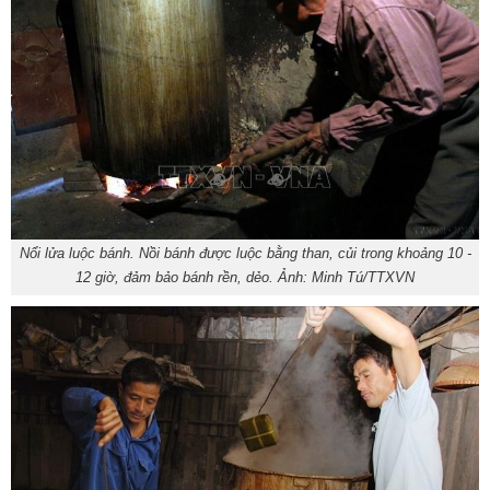
Nổi lửa luộc bánh. Nồi bánh được luộc bằng than, củi trong khoảng 10 -
12 giờ, đảm bảo bánh rền, dẻo. Ảnh: Minh Tú/TTXVN