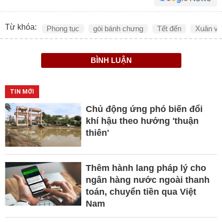
Từ khóa:
Phong tục
gói bánh chưng
Tết đến
Xuân về
BÌNH LUẬN
TIN MỚI
Chủ động ứng phó biến đổi
khí hậu theo hướng 'thuận
thiên'
Thêm hành lang pháp lý cho
ngân hàng nước ngoài thanh
toán, chuyển tiền qua Việt
Nam