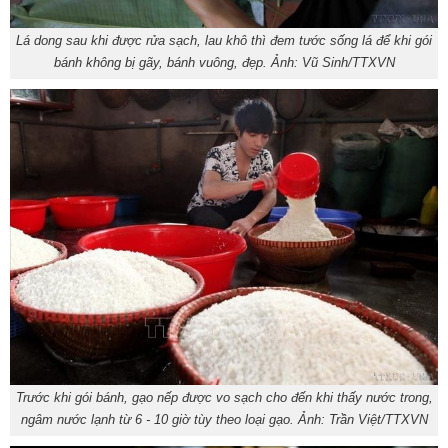
Lá dong sau khi được rửa sạch, lau khô thì đem tước sống lá để khi gói
bánh không bị gãy, bánh vuông, đẹp. Ảnh: Vũ Sinh/TTXVN
Trước khi gói bánh, gạo nếp được vo sạch cho đến khi thấy nước trong,
ngâm nước lạnh từ 6 - 10 giờ tùy theo loại gạo. Ảnh: Trần Việt/TTXVN