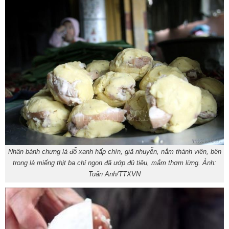
Nhân bánh chưng là đỗ xanh hấp chín, giã nhuyễn, nắm thành viên, bên
trong là miếng thịt ba chỉ ngon đã ướp đủ tiêu, mắm thơm lừng. Ảnh:
Tuấn Anh/TTXVN