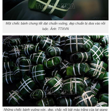
Một chiếc bánh chưng tết đạt chuẩn vuông, đẹp chuẩn bị đưa vào nồi
luộc. Ảnh: TTXVN
Những chiếc bánh vuông vức, đẹp, chắc nổi bật màu trắng của lạt giang