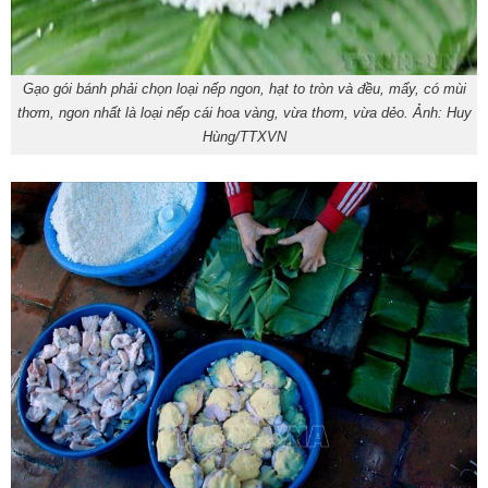
Gạo gói bánh phải chọn loại nếp ngon, hạt to tròn và đều, mẩy, có mùi
thơm, ngon nhất là loại nếp cái hoa vàng, vừa thơm, vừa dẻo. Ảnh: Huy
Hùng/TTXVN