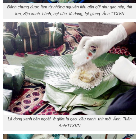
Bánh chưng được làm từ những nguyên liệu gần gũi như gạo nếp, thịt
lợn, đậu xanh, hành, hạt tiêu, lá dong, lạt giang. Ảnh:TTXVN
Lá dong xanh bên ngoài, ở giữa là gạo, đậu xanh, thịt mỡ. Ảnh: Tuấn
Anh/TTXVN