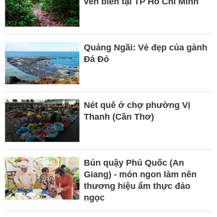
ven biển tại TP Hồ Chí Minh
Quảng Ngãi: Vẻ đẹp của gành
Đá Đỏ
Nét quê ở chợ phường Vị
Thanh (Cần Thơ)
Bún quậy Phú Quốc (An
Giang) - món ngon làm nên
thương hiệu ẩm thực đảo
ngọc