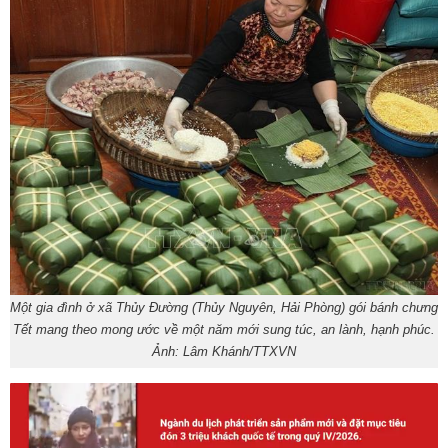
Một gia đình ở xã Thủy Đường (Thủy Nguyên, Hải Phòng) gói bánh chưng
Tết mang theo mong ước về một năm mới sung túc, an lành, hạnh phúc.
Ảnh: Lâm Khánh/TTXVN