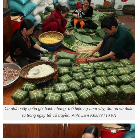
Cả nhà quây quần gói bánh chưng, thể hiện sự sum vầy, ấm áp và đoàn
tụ trong ngày tết cổ truyền. Ảnh: Lâm Khánh/TTXVN