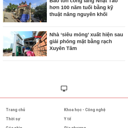
Bảo tồn cổng làng Nhật Tảo
hơn 100 năm tuổi bằng kỹ
thuật nâng nguyên khối
Nhà ‘siêu mỏng’ xuất hiện sau
giải phóng mặt bằng rạch
Xuyên Tâm
Trang chủ
Khoa học - Công nghệ
Thời sự
Y tế
Góc nhìn
Địa phương