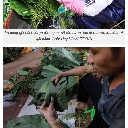
Lá dong gói bánh được rửa sạch, để ráo nước, lau khô trước khi đem đi
gói bánh. Ảnh: Huy Hùng/ TTXVN