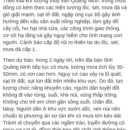
Theo Đài khí tượng thuỷ văn Quảng Ninh, trong mưa
dông có kèm theo các hiện tượng lốc, sét, mưa đá và
gió giật mạnh, sạt lở đất, ngập úng cục bộ gây ảnh
hưởng đến xấu sản xuất nông nghiệp, làm gãy đổ
cây cối, hư hại nhà cửa, các công trình giao thông,
cơ sở hạ tầng và gây nguy hiểm cho tính mạng con
người. Cảnh báo cấp độ rủi ro thiên tai do lốc, sét,
mưa đá cấp 1.
Theo dự báo, trong 2 ngày tới, trên địa bàn tỉnh
Quảng Ninh tiếp tục có mưa, lượng mưa tích lũy 30-
50mm, có nơi cao hơn. Nguy cơ cao xảy ra lũ quét,
sạt lở đất, sụt lún đất trên nhiều khu vực. Do đó, lực
lượng chức năng khuyến cáo, người dân tuyệt đối
không đi vào rừng, suối, khe núi, vùng thấp trũng.
Không cho trẻ em chơi gần sông suối, chân đồi,
taluy. Người dân ở khu vực sườn dốc, ven núi nên
chuẩn bị phương án sơ tán khi có mưa lớn kéo dài.
Tránh di chuyển qua các ngầm tràn, tuyến đường có
nguy cơ sạt lở, đồng thời heo dõi chặt chẽ thông báo