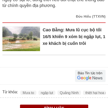
từ chính quyền địa phương.
Đức Hiếu
(TTXVN)
Cao Bằng: Mưa lũ cục bộ tối
16/5 khiến 9 xóm bị ngập lụt, 1
xe khách bị cuốn trôi
Từ khóa:
Mưa to
ngập lụt
Quảng Ninh
thiệt hại hoa 