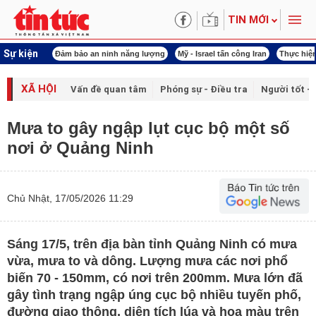
TIN MỚI
Sự kiện
ội khóa XVI
Đảm bảo an ninh năng lượng
Mỹ - Israel tấn công Iran
Thực hiện
XÃ HỘI
Vấn đề quan tâm
Phóng sự - Điều tra
Người tốt - 
Mưa to gây ngập lụt cục bộ một số
nơi ở Quảng Ninh
Chủ Nhật, 17/05/2026 11:29
Sáng 17/5, trên địa bàn tỉnh Quảng Ninh có mưa
vừa, mưa to và dông. Lượng mưa các nơi phổ
biến 70 - 150mm, có nơi trên 200mm. Mưa lớn đã
gây tình trạng ngập úng cục bộ nhiều tuyến phố,
đường giao thông, diện tích lúa và hoa màu trên