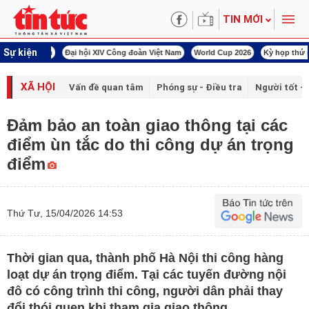
TIN MỚI
Sự kiện
00 ngày đêm
Đại hội XIV Công đoàn Việt Nam
World Cup 2026
Kỳ họp thứ nhấ
XÃ HỘI
Vấn đề quan tâm
Phóng sự - Điều tra
Người tốt - 
Đảm bảo an toàn giao thông tại các
điểm ùn tắc do thi công dự án trọng
điểm
Thứ Tư, 15/04/2026 14:53
Thời gian qua, thành phố Hà Nội thi công hàng
loạt dự án trọng điểm. Tại các tuyến đường nội
đô có công trình thi công, người dân phải thay
đổi thói quen khi tham gia giao thông.