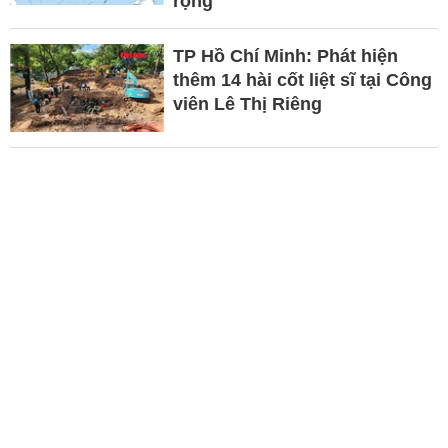
rộng
TP Hồ Chí Minh: Phát hiện
thêm 14 hài cốt liệt sĩ tại Công
viên Lê Thị Riêng