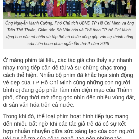
Ông Nguyễn Mạnh Cường, Phó Chủ tịch UBND TP Hồ Chí Minh và ông
Trần Thế Thuận, Giám đốc Sở Văn hóa và Thể thao TP Hồ Chí Minh,
tặng hoa các cá nhân và tập thể có nhiều đóng góp vào sự thành công
của Liên hoan phim ngắn lần thứ II năm 2026.
Ở mảng phim tài liệu, các tác giả cho thấy sự nhanh
nhạy trong tiếp cận đề tài và sự chững chạc trong
cách thể hiện. Nhiều bộ phim đã khắc họa sinh động
vẻ đẹp của TP Hồ Chí Minh cùng những con người
bình dị đang góp phần làm nên diện mạo của Thành
phố, đồng thời mở rộng góc nhìn đến nhiều vùng đất,
di sản văn hóa trên cả nước.
Trong khi đó, thể loại phim hoạt hình tiếp tục mang
đến nhiều bất ngờ khi các tác giả trẻ đã có sự kết
hợp nhuần nhuyễn giữa sức sáng tạo của con người
với sự hỗ trợ của công nghệ, tạo nên những tác