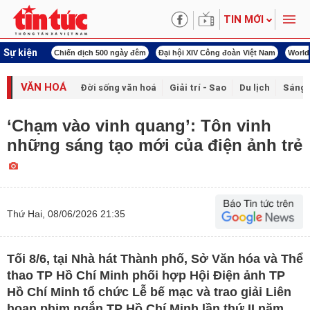
TIN MỚI
Sự kiện
00 ngày đêm
Đại hội XIV Công đoàn Việt Nam
World Cup 2026
Kỳ họp thứ nhấ
VĂN HOÁ
Đời sống văn hoá
Giải trí - Sao
Du lịch
Sáng 
‘Chạm vào vinh quang’: Tôn vinh
những sáng tạo mới của điện ảnh trẻ
Thứ Hai, 08/06/2026 21:35
Tối 8/6, tại Nhà hát Thành phố, Sở Văn hóa và Thể
thao TP Hồ Chí Minh phối hợp Hội Điện ảnh TP
Hồ Chí Minh tổ chức Lễ bế mạc và trao giải Liên
hoan phim ngắn TP Hồ Chí Minh lần thứ II năm