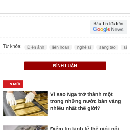
Từ khóa:
Điện ảnh
liên hoan
nghệ sĩ
sáng tạo
sin
BÌNH LUẬN
TIN MỚI
Vì sao Nga trở thành một
trong những nước bán vàng
nhiều nhất thế giới?
Điểm tin kinh tế thế giới nổi