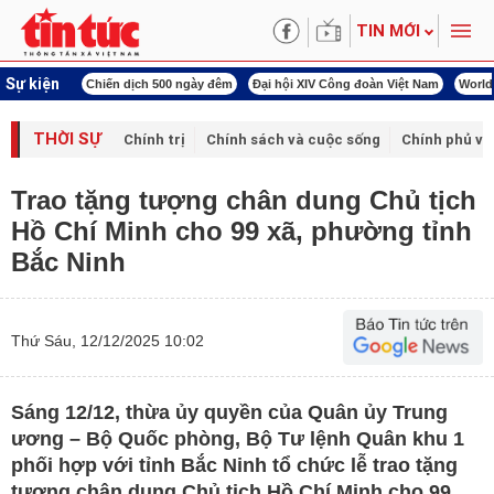
TIN MỚI
Sự kiện
í cách mạng
Chiến dịch 500 ngày đêm
Đại hội XIV Công đoàn Việt Nam
World
THỜI SỰ
Chính trị
Chính sách và cuộc sống
Chính phủ vớ
Trao tặng tượng chân dung Chủ tịch
Hồ Chí Minh cho 99 xã, phường tỉnh
Bắc Ninh
Thứ Sáu, 12/12/2025 10:02
Sáng 12/12, thừa ủy quyền của Quân ủy Trung
ương – Bộ Quốc phòng, Bộ Tư lệnh Quân khu 1
phối hợp với tỉnh Bắc Ninh tổ chức lễ trao tặng
tượng chân dung Chủ tịch Hồ Chí Minh cho 99