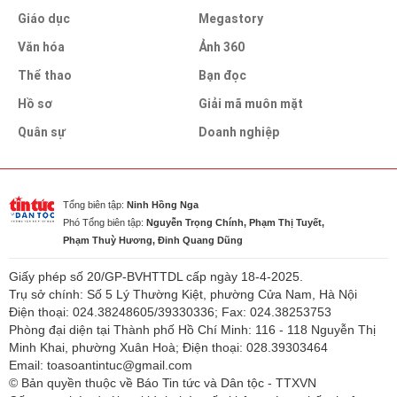
Giáo dục
Megastory
Văn hóa
Ảnh 360
Thể thao
Bạn đọc
Hồ sơ
Giải mã muôn mặt
Quân sự
Doanh nghiệp
Tổng biên tập:
Ninh Hồng Nga
Phó Tổng biên tập:
Nguyễn Trọng Chính, Phạm Thị Tuyết,
Phạm Thuỳ Hương, Đinh Quang Dũng
Giấy phép số 20/GP-BVHTTDL cấp ngày 18-4-2025.
Trụ sở chính: Số 5 Lý Thường Kiệt, phường Cửa Nam, Hà Nội
Điện thoại: 024.38248605/39330336; Fax: 024.38253753
Phòng đại diện tại Thành phố Hồ Chí Minh: 116 - 118 Nguyễn Thị
Minh Khai, phường Xuân Hoà; Điện thoại: 028.39303464
Email: toasoantintuc@gmail.com
© Bản quyền thuộc về Báo Tin tức và Dân tộc - TTXVN