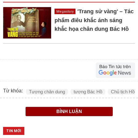
'Trang sử vàng' – Tác
Megastory
phẩm điêu khắc ánh sáng
khắc họa chân dung Bác Hồ
Từ khóa:
Tượng chân dung
tượng Bác Hồ
Chủ tịch Hồ 
BÌNH LUẬN
TIN MỚI