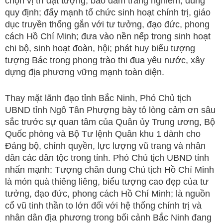
chọn vị trí đặt tượng, bảo đảm trang nghiêm, đúng
quy định; đẩy mạnh tổ chức sinh hoạt chính trị, giáo
dục truyền thống gắn với tư tưởng, đạo đức, phong
cách Hồ Chí Minh; đưa vào nền nếp trong sinh hoạt
chi bộ, sinh hoạt đoàn, hội; phát huy biểu tượng
tượng Bác trong phong trào thi đua yêu nước, xây
dựng địa phương vững mạnh toàn diện.
Thay mặt lãnh đạo tỉnh Bắc Ninh, Phó Chủ tịch
UBND tỉnh Ngô Tân Phượng bày tỏ lòng cảm ơn sâu
sắc trước sự quan tâm của Quân ủy Trung ương, Bộ
Quốc phòng và Bộ Tư lệnh Quân khu 1 dành cho
Đảng bộ, chính quyền, lực lượng vũ trang và nhân
dân các dân tộc trong tỉnh. Phó Chủ tịch UBND tỉnh
nhấn mạnh: Tượng chân dung Chủ tịch Hồ Chí Minh
là món quà thiêng liêng, biểu tượng cao đẹp của tư
tưởng, đạo đức, phong cách Hồ Chí Minh; là nguồn
cổ vũ tinh thần to lớn đối với hệ thống chính trị và
nhân dân địa phương trong bối cảnh Bắc Ninh đang