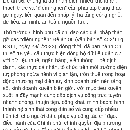
Đề án 06, chúng ta đã nhận diện nhiều khó khăn,
thách thức và “điểm nghẽn” cần phải tập trung tháo
gỡ ngay, liên quan đến pháp lý, hạ tầng công nghệ,
dữ liệu, an ninh, an toàn, nguồn lực...
Thủ tướng Chính phủ đã chỉ đạo các giải pháp tháo
gỡ các “điểm nghẽn” Đề án 06 (văn bản số 452/TTg-
KSTT, ngày 23/5/2023); đồng thời, đã ban hành Chỉ
thị số 18 yêu cầu thực hiện đồng bộ dữ liệu dân cư
với dữ liệu thuế, ngân hàng, viễn thông... để định
danh, xác thực cá nhân, tổ chức trên môi trường điện
tử; phòng ngừa hành vi gian lận, trốn thuế trong hoạt
động thương mại điện tử, kinh doanh trên nền tảng
số, kinh doanh xuyên biên giới. Với mục tiêu xuyên
suốt là đẩy mạnh cung cấp dịch vụ công trực tuyến
nhanh chóng, thuận tiện, công khai, minh bạch; hình
thành hệ sinh thái công dân số và cung cấp nhiều
tiện ích cho người dân; phục vụ công tác chỉ đạo,
điều hành của Chính phủ, chính quyền địa phương
các cấp và thúc đẩy phát triển kinh tế - xã hội nhanh