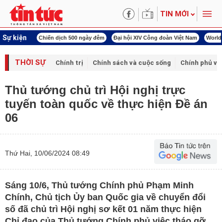
TIN MỚI
Sự kiện
í cách mạng
Chiến dịch 500 ngày đêm
Đại hội XIV Công đoàn Việt Nam
World
THỜI SỰ
Chính trị
Chính sách và cuộc sống
Chính phủ vớ
Thủ tướng chủ trì Hội nghị trực
tuyến toàn quốc về thực hiện Đề án
06
Thứ Hai, 10/06/2024 08:49
Sáng 10/6, Thủ tướng Chính phủ Phạm Minh
Chính, Chủ tịch Ủy ban Quốc gia về chuyển đổi
số đã chủ trì Hội nghị sơ kết 01 năm thực hiện
Chỉ đạo của Thủ tướng Chính phủ việc tháo gỡ