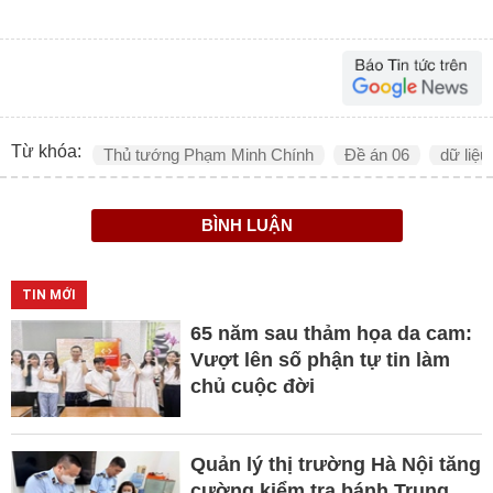
Từ khóa:
Thủ tướng Phạm Minh Chính
Đề án 06
dữ liệu
BÌNH LUẬN
TIN MỚI
65 năm sau thảm họa da cam:
Vượt lên số phận tự tin làm
chủ cuộc đời
Quản lý thị trường Hà Nội tăng
cường kiểm tra bánh Trung