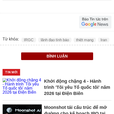
Từ khóa:
IRGC
lãnh đạo tình báo
thiệt mạng
Iran
BÌNH LUẬN
TIN MỚI
Khởi động chặng 4 - Hành
trình 'Tôi yêu Tổ quốc tôi' năm
2026 tại Điện Biên
Moonshot tái cấu trúc để mở
đường cho kế hoạch IPO tại