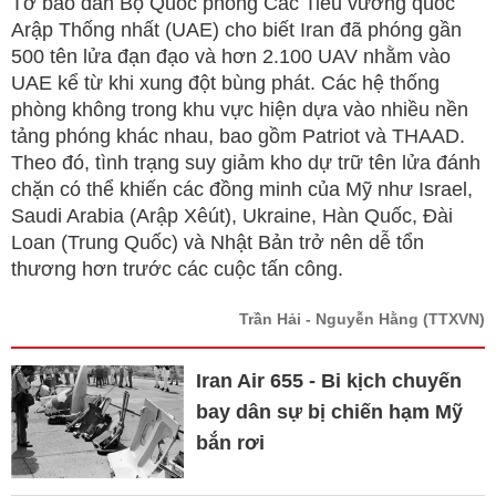
Tờ báo dẫn Bộ Quốc phòng Các Tiểu vương quốc
Arập Thống nhất (UAE) cho biết Iran đã phóng gần
500 tên lửa đạn đạo và hơn 2.100 UAV nhằm vào
UAE kể từ khi xung đột bùng phát. Các hệ thống
phòng không trong khu vực hiện dựa vào nhiều nền
tảng phóng khác nhau, bao gồm Patriot và THAAD.
Theo đó, tình trạng suy giảm kho dự trữ tên lửa đánh
chặn có thể khiến các đồng minh của Mỹ như Israel,
Saudi Arabia (Arập Xêút), Ukraine, Hàn Quốc, Đài
Loan (Trung Quốc) và Nhật Bản trở nên dễ tổn
thương hơn trước các cuộc tấn công.
Trần Hải - Nguyễn Hằng
(TTXVN)
Iran Air 655 - Bi kịch chuyến
bay dân sự bị chiến hạm Mỹ
bắn rơi