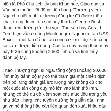
hiện là Phó Chủ tịch Ủy ban Khoa học, Giáo dục và
Văn hóa thuộc Hội đồng Liên bang (Thượng viện)
Nga cho biết một lực lượng đáng kể đã được triển
khai, trong đó có tàu sân bay thứ ba George Bush
đang trên đường tới khu vực. Tàu sân bay Gerald
Ford hiện vẫn ở cảng Montenegro. Ngoài ra, tàu USS
Boxer – một tàu đổ bộ tấn công cỡ lớn - dự kiến cũng
sẽ sớm được điều động. Các tàu này mang theo máy
bay F-35 cùng khoảng 2.500 lính dù và lính thủy
đánh bộ Mỹ.
Theo Thượng nghị sĩ Nga, tổng cộng khoảng 20.000
lính thủy đánh bộ Mỹ có thể tham gia một chiến dịch
trên bộ. Ông đánh giá lực lượng này không đủ cho
một cuộc tấn công quy mô lớn vào lãnh thổ Iran,
nhưng có thể đủ để kiểm soát các mục tiêu trọng yếu
như đảo Kharg, các tuyến đường ống dẫn dầu, nhà
ga và hệ thống hậu cần liên quan đến xuất khẩu dầu