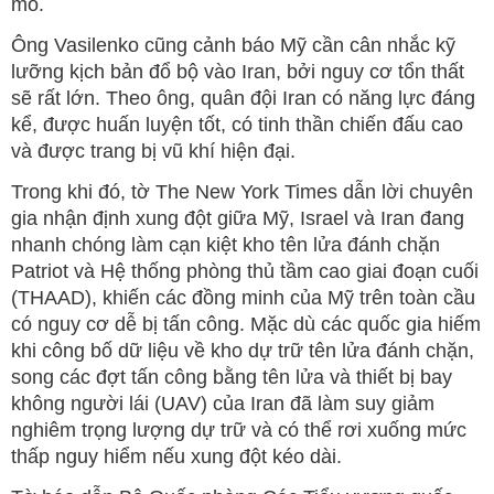
mỏ.
Ông Vasilenko cũng cảnh báo Mỹ cần cân nhắc kỹ
lưỡng kịch bản đổ bộ vào Iran, bởi nguy cơ tổn thất
sẽ rất lớn. Theo ông, quân đội Iran có năng lực đáng
kể, được huấn luyện tốt, có tinh thần chiến đấu cao
và được trang bị vũ khí hiện đại.
Trong khi đó, tờ The New York Times dẫn lời chuyên
gia nhận định xung đột giữa Mỹ, Israel và Iran đang
nhanh chóng làm cạn kiệt kho tên lửa đánh chặn
Patriot và Hệ thống phòng thủ tầm cao giai đoạn cuối
(THAAD), khiến các đồng minh của Mỹ trên toàn cầu
có nguy cơ dễ bị tấn công. Mặc dù các quốc gia hiếm
khi công bố dữ liệu về kho dự trữ tên lửa đánh chặn,
song các đợt tấn công bằng tên lửa và thiết bị bay
không người lái (UAV) của Iran đã làm suy giảm
nghiêm trọng lượng dự trữ và có thể rơi xuống mức
thấp nguy hiểm nếu xung đột kéo dài.