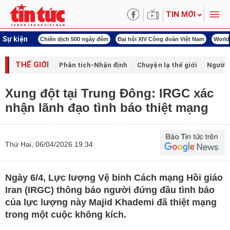
TIN MỚI
Sự kiện
í cách mạng
Chiến dịch 500 ngày đêm
Đại hội XIV Công đoàn Việt Nam
World
THẾ GIỚI
Phân tích-Nhận định
Chuyện lạ thế giới
Người 
Xung đột tại Trung Đông: IRGC xác
nhận lãnh đạo tình báo thiệt mạng
Thứ Hai, 06/04/2026 19:34
Ngày 6/4, Lực lượng Vệ binh Cách mạng Hồi giáo
Iran (IRGC) thông báo người đứng đầu tình báo
của lực lượng này Majid Khademi đã thiệt mạng
trong một cuộc không kích.