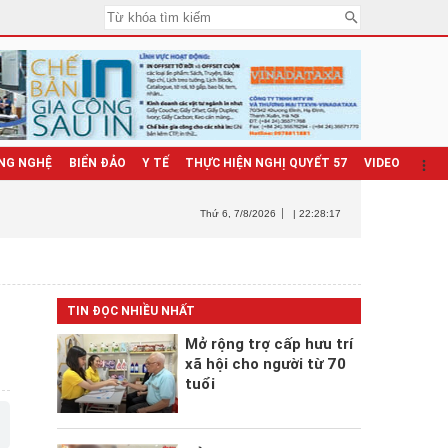
NG NGHỆ
BIỂN ĐẢO
Y TẾ
THỰC HIỆN NGHỊ QUYẾT 57
VIDEO
Thứ 6
, 7/8/2026
| 22:28:19
TIN ĐỌC NHIỀU NHẤT
Mở rộng trợ cấp hưu trí
xã hội cho người từ 70
tuổi