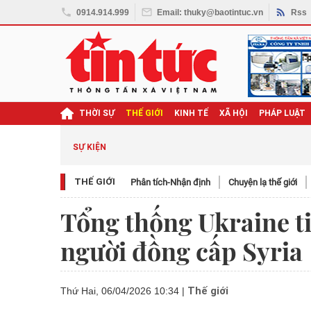
0914.914.999
Email: thuky@baotintuc.vn
Rss
THỜI SỰ
THẾ GIỚI
KINH TẾ
XÃ HỘI
PHÁP LUẬT
SỰ KIỆN
THẾ GIỚI
Phân tích-Nhận định
Chuyện lạ thế giới
Tổng thống Ukraine ti
người đồng cấp Syria
Thế giới
Thứ Hai, 06/04/2026 10:34
|