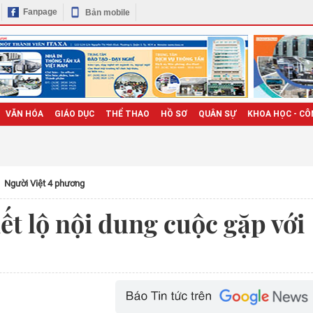
Fanpage
Bản mobile
VĂN HÓA
GIÁO DỤC
THỂ THAO
HỒ SƠ
QUÂN SỰ
KHOA HỌC - CÔ
Người Việt 4 phương
ết lộ nội dung cuộc gặp với