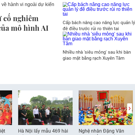
ự cố nghiêm
Cấp bách nâng cao năng lực quản lý
 của mô hình AI
đê điều trước rủi ro thiên tai
Nhiều nhà 'siêu mỏng' sau khi bàn
giao mặt bằng rạch Xuyên Tâm
iệt
Hà Nội lấy mẫu 469 hài
Nghệ nhân Đặng Văn