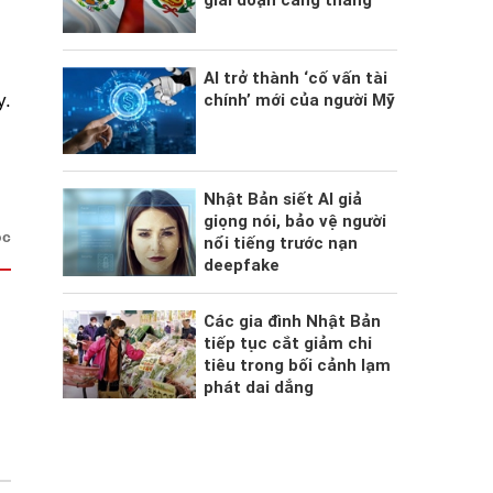
giai đoạn căng thẳng
AI trở thành ‘cố vấn tài
chính’ mới của người Mỹ
y.
Nhật Bản siết AI giả
giọng nói, bảo vệ người
ộc
nổi tiếng trước nạn
deepfake
Các gia đình Nhật Bản
tiếp tục cắt giảm chi
tiêu trong bối cảnh lạm
phát dai dẳng