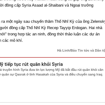
ời đồng cấp Syria Asaad al-Shaibani và Ngoại trưởng
n ra một ngày sau chuyến thăm Thổ Nhĩ Kỳ của ông Zelensk
người đồng cấp Thổ Nhĩ Kỳ Recep Tayyip Erdogan. Hai nhà
mới” trong hợp tác an ninh, đồng thời thảo luận các dự án
ển các mỏ khí.
Hà Linh/Báo Tin tức và Dân t
ỹ tiếp tục rút quân khỏi Syria
ài truyền hình Syria đưa tin lực lượng Mỹ đã bắt đầu rút quân khỏi căn
ứ quân sự Qasrak ở tỉnh Hasakah của Syria và điều chuyển sang Iraq.