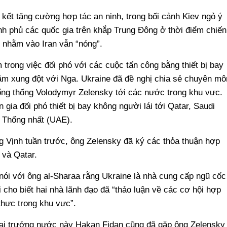
kết tăng cường hợp tác an ninh, trong bối cảnh Kiev ngỏ ý
nh phủ các quốc gia trên khắp Trung Đông ở thời điểm chiến
 nhằm vào Iran vẫn “nóng”.
 trong việc đối phó với các cuộc tấn công bằng thiết bị bay
ăm xung đột với Nga. Ukraine đã đề nghị chia sẻ chuyên mô
ng thống Volodymyr Zelensky tới các nước trong khu vực.
ia đối phó thiết bị bay không người lái tới Qatar, Saudi
 Thống nhất (UAE).
 Vịnh tuần trước, ông Zelensky đã ký các thỏa thuận hợp
 và Qatar.
nói với ông al-Sharaa rằng Ukraine là nhà cung cấp ngũ cốc
 cho biết hai nhà lãnh đạo đã “thảo luận về các cơ hội hợp
hực trong khu vực”.
ại trưởng nước này Hakan Fidan cũng đã gặp ông Zelensky