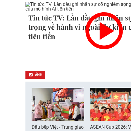
Tin tức TV: Lần đầu ghi nhận s
trọng về hành vi ngoài dự kiến
tiên tiến
ẢNH
Đầu bếp Việt - Trung giao
ASEAN Cup 2026: V