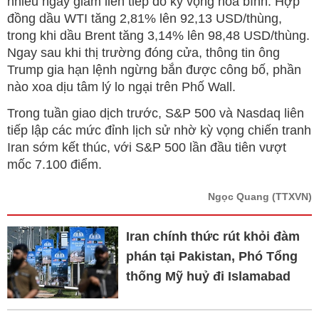
nhiều ngày giảm liên tiếp do kỳ vọng hòa bình. Hợp
đồng dầu WTI tăng 2,81% lên 92,13 USD/thùng,
trong khi dầu Brent tăng 3,14% lên 98,48 USD/thùng.
Ngay sau khi thị trường đóng cửa, thông tin ông
Trump gia hạn lệnh ngừng bắn được công bố, phần
nào xoa dịu tâm lý lo ngại trên Phố Wall.
Trong tuần giao dịch trước, S&P 500 và Nasdaq liên
tiếp lập các mức đỉnh lịch sử nhờ kỳ vọng chiến tranh
Iran sớm kết thúc, với S&P 500 lần đầu tiên vượt
mốc 7.100 điểm.
Ngọc Quang
(TTXVN)
Iran chính thức rút khỏi đàm
phán tại Pakistan, Phó Tổng
thống Mỹ huỷ đi Islamabad