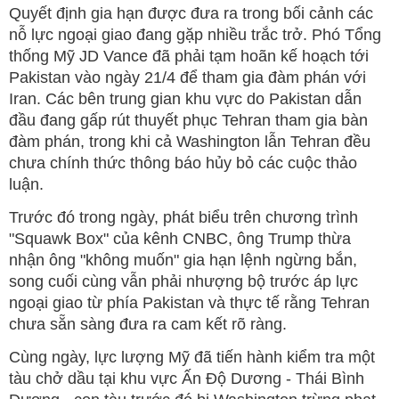
Quyết định gia hạn được đưa ra trong bối cảnh các
nỗ lực ngoại giao đang gặp nhiều trắc trở. Phó Tổng
thống Mỹ JD Vance đã phải tạm hoãn kế hoạch tới
Pakistan vào ngày 21/4 để tham gia đàm phán với
Iran. Các bên trung gian khu vực do Pakistan dẫn
đầu đang gấp rút thuyết phục Tehran tham gia bàn
đàm phán, trong khi cả Washington lẫn Tehran đều
chưa chính thức thông báo hủy bỏ các cuộc thảo
luận.
Trước đó trong ngày, phát biểu trên chương trình
"Squawk Box" của kênh CNBC, ông Trump thừa
nhận ông "không muốn" gia hạn lệnh ngừng bắn,
song cuối cùng vẫn phải nhượng bộ trước áp lực
ngoại giao từ phía Pakistan và thực tế rằng Tehran
chưa sẵn sàng đưa ra cam kết rõ ràng.
Cùng ngày, lực lượng Mỹ đã tiến hành kiểm tra một
tàu chở dầu tại khu vực Ấn Độ Dương - Thái Bình