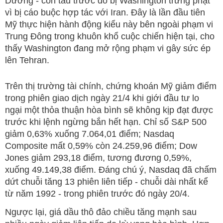
Dương - con tàu trước đó bị Washington trừng phạt
vì bị cáo buộc hợp tác với Iran. Đây là lần đầu tiên
Mỹ thực hiện hành động kiểu này bên ngoài phạm vi
Trung Đông trong khuôn khổ cuộc chiến hiện tại, cho
thấy Washington đang mở rộng phạm vi gây sức ép
lên Tehran.
Trên thị trường tài chính, chứng khoán Mỹ giảm điểm
trong phiên giao dịch ngày 21/4 khi giới đầu tư lo
ngại một thỏa thuận hòa bình sẽ không kịp đạt được
trước khi lệnh ngừng bắn hết hạn. Chỉ số S&P 500
giảm 0,63% xuống 7.064,01 điểm; Nasdaq
Composite mất 0,59% còn 24.259,96 điểm; Dow
Jones giảm 293,18 điểm, tương đương 0,59%,
xuống 49.149,38 điểm. Đáng chú ý, Nasdaq đã chấm
dứt chuỗi tăng 13 phiên liên tiếp - chuỗi dài nhất kể
từ năm 1992 - trong phiên trước đó ngày 20/4.
Ngược lại, giá dầu thô đảo chiều tăng mạnh sau