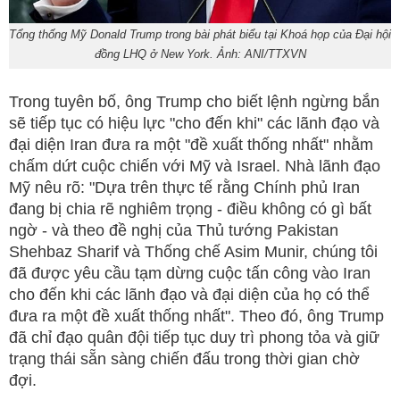
Tổng thống Mỹ Donald Trump trong bài phát biểu tại Khoá họp của Đại hội
đồng LHQ ở New York. Ảnh: ANI/TTXVN
Trong tuyên bố, ông Trump cho biết lệnh ngừng bắn
sẽ tiếp tục có hiệu lực "cho đến khi" các lãnh đạo và
đại diện Iran đưa ra một "đề xuất thống nhất" nhằm
chấm dứt cuộc chiến với Mỹ và Israel. Nhà lãnh đạo
Mỹ nêu rõ: "Dựa trên thực tế rằng Chính phủ Iran
đang bị chia rẽ nghiêm trọng - điều không có gì bất
ngờ - và theo đề nghị của Thủ tướng Pakistan
Shehbaz Sharif và Thống chế Asim Munir, chúng tôi
đã được yêu cầu tạm dừng cuộc tấn công vào Iran
cho đến khi các lãnh đạo và đại diện của họ có thể
đưa ra một đề xuất thống nhất". Theo đó, ông Trump
đã chỉ đạo quân đội tiếp tục duy trì phong tỏa và giữ
trạng thái sẵn sàng chiến đấu trong thời gian chờ
đợi.