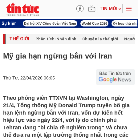
TIN MỚI
Sự kiện
00 ngày đêm
Đại hội XIV Công đoàn Việt Nam
World Cup 2026
Kỳ họp thứ nhấ
THẾ GIỚI
Phân tích-Nhận định
Chuyện lạ thế giới
Người 
Mỹ gia hạn ngừng bắn với Iran
Thứ Tư, 22/04/2026 06:05
Theo phóng viên TTXVN tại Washington, ngày
21/4, Tổng thống Mỹ Donald Trump tuyên bố gia
hạn lệnh ngừng bắn với Iran, vốn dự kiến hết
hiệu lực vào ngày 22/4, với lý do chính phủ
Tehran đang "bị chia rẽ nghiêm trọng" và chưa
thể đưa ra một lập trường thống nhất trong các