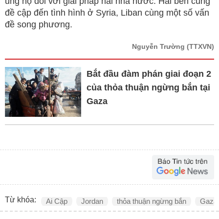
ủng hộ đối với giải pháp hai nhà nước. Hai bên cũng
đề cập đến tình hình ở Syria, Liban cùng một số vấn
đề song phương.
Nguyễn Trường
(TTXVN)
Bắt đầu đàm phán giai đoạn 2
của thỏa thuận ngừng bắn tại
Gaza
Từ khóa:
Ai Cập
Jordan
thỏa thuận ngừng bắn
Gaza