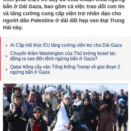
bắn ở Dải Gaza, bao gồm cả việc trao đổi con tin
và tăng cường cung cấp viện trợ nhân đạo cho
người dân Palestine ở dải đất hẹp ven Đại Trung
Hải này.
Ai Cập hối thúc EU tăng cường viện trợ cho Dải Gaza
Chuyến thăm Washington của Thủ tướng Israel tác
động ra sao đến lệnh ngừng bắn ở Gaza?
Qatar trông cậy vào Tổng thống Trump về giai đoạn 2
ngừng bắn ở Gaza