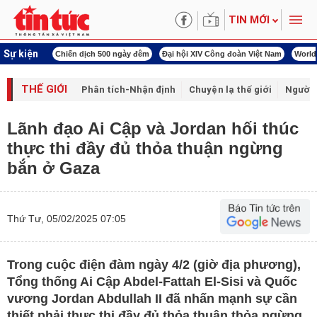
TIN MỚI
Sự kiện
í cách mạng
Chiến dịch 500 ngày đêm
Đại hội XIV Công đoàn Việt Nam
World
THẾ GIỚI
Phân tích-Nhận định
Chuyện lạ thế giới
Người 
Lãnh đạo Ai Cập và Jordan hối thúc
thực thi đầy đủ thỏa thuận ngừng
bắn ở Gaza
Thứ Tư, 05/02/2025 07:05
Trong cuộc điện đàm ngày 4/2 (giờ địa phương),
Tổng thống Ai Cập Abdel-Fattah El-Sisi và Quốc
vương Jordan Abdullah II đã nhấn mạnh sự cần
thiết phải thực thi đầy đủ thỏa thuận thỏa ngừng