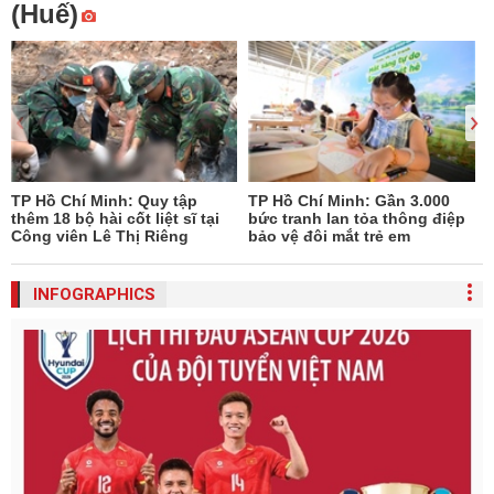
(Huế)
TP Hồ Chí Minh: Quy tập
TP Hồ Chí Minh: Gần 3.000
thêm 18 bộ hài cốt liệt sĩ tại
bức tranh lan tỏa thông điệp
Công viên Lê Thị Riêng
bảo vệ đôi mắt trẻ em
INFOGRAPHICS