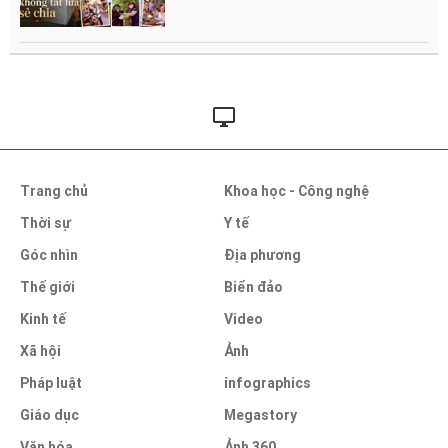
Trang chủ
Khoa học - Công nghệ
Thời sự
Y tế
Góc nhìn
Địa phương
Thế giới
Biển đảo
Kinh tế
Video
Xã hội
Ảnh
Pháp luật
infographics
Giáo dục
Megastory
Văn hóa
Ảnh 360