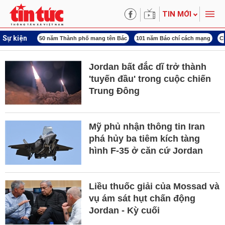
TIN MỚI
Sự kiện
m Thành phố mang tên Bác
101 năm Báo chí cách mạng
Chiến dịch 500 ngày đ
Jordan bất đắc dĩ trở thành
'tuyến đầu' trong cuộc chiến
Trung Đông
Mỹ phủ nhận thông tin Iran
phá hủy ba tiêm kích tàng
hình F-35 ở căn cứ Jordan
Liều thuốc giải của Mossad và
vụ ám sát hụt chấn động
Jordan - Kỳ cuối