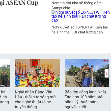
 tại ASEAN Cup
Nam tin đội nhà sẽ thắng đậm
Campuchia
Nghị quyết số 10-NQ/TW: Kiến tạo
hệ sinh thái FDI chất lượng cao
 hài
Nghệ nhân Đặng Văn
Bảo tồn cổng làng Nhật
 định
Hậu - thổi sức sống mới
Tảo hơn 100 năm tuổi
 trang
cho nghệ thuật tò he
bằng kỹ thuật nâng
truyền thống
nguyên khối