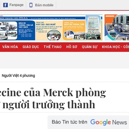
Fanpage
Bản mobile
VĂN HÓA
GIÁO DỤC
THỂ THAO
HỒ SƠ
QUÂN SỰ
KHOA HỌC - CÔ
Người Việt 4 phương
ccine của Merck phòng
 người trưởng thành