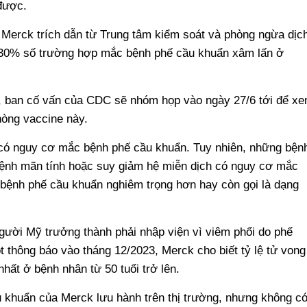
được.
o Merck trích dẫn từ Trung tâm kiểm soát và phòng ngừa dịc
30% số trường hợp mắc bệnh phế cầu khuẩn xâm lấn ở
, ban cố vấn của CDC sẽ nhóm họp vào ngày 27/6 tới để x
hòng vaccine này.
có nguy cơ mắc bệnh phế cầu khuẩn. Tuy nhiên, những bện
ệnh mãn tính hoặc suy giảm hệ miễn dịch có nguy cơ mắc
i bệnh phế cầu khuẩn nghiêm trọng hơn hay còn gọi là dạng
ười Mỹ trưởng thành phải nhập viện vì viêm phổi do phế
 thông báo vào tháng 12/2023, Merck cho biết tỷ lệ tử vong
hất ở bệnh nhân từ 50 tuổi trở lên.
u khuẩn của Merck lưu hành trên thị trường, nhưng không c