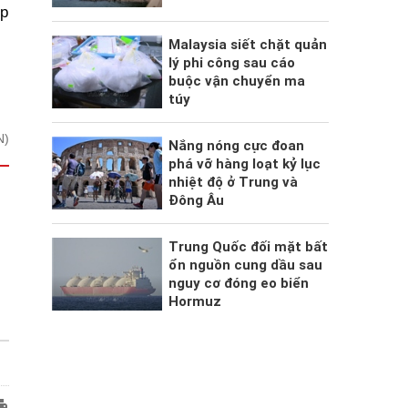
ép
Malaysia siết chặt quản
lý phi công sau cáo
buộc vận chuyển ma
túy
N)
Nắng nóng cực đoan
phá vỡ hàng loạt kỷ lục
nhiệt độ ở Trung và
Đông Âu
Trung Quốc đối mặt bất
ổn nguồn cung dầu sau
nguy cơ đóng eo biển
Hormuz