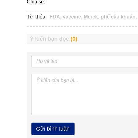
Chia sẻ:
Từ khóa:
FDA,
vaccine,
Merck,
phế cầu khuẩn,