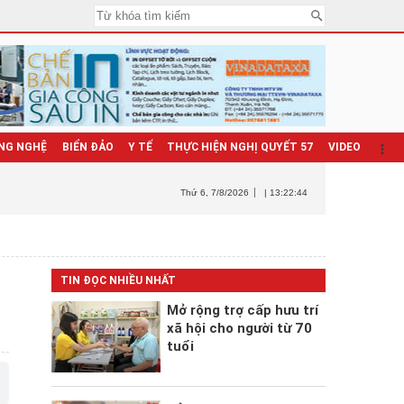
NG NGHỆ
BIỂN ĐẢO
Y TẾ
THỰC HIỆN NGHỊ QUYẾT 57
VIDEO
Thứ 6
, 7/8/2026
| 13:22:45
TIN ĐỌC NHIỀU NHẤT
Mở rộng trợ cấp hưu trí
xã hội cho người từ 70
tuổi