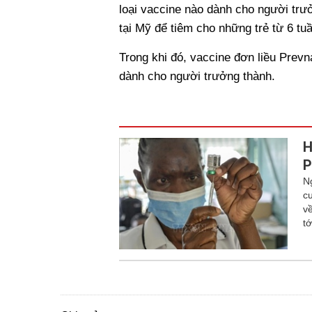
loại vaccine nào dành cho người tr
tại Mỹ để tiêm cho những trẻ từ 6 tuần
Trong khi đó, vaccine đơn liều Prevn
dành cho người trưởng thành.
H
P
N
c
v
tớ