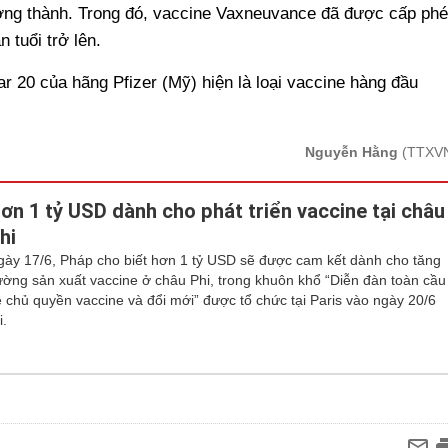
ưởng thành. Trong đó, vaccine Vaxneuvance đã được cấp ph
 tuổi trở lên.
ar 20 của hãng Pfizer (Mỹ) hiện là loại vaccine hàng đầu
Nguyễn Hằng
(TTXV
ơn 1 tỷ USD dành cho phát triển vaccine tại châu
hi
gày 17/6, Pháp cho biết hơn 1 tỷ USD sẽ được cam kết dành cho tăng
ường sản xuất vaccine ở châu Phi, trong khuôn khổ “Diễn đàn toàn cầu
ề chủ quyền vaccine và đổi mới” được tổ chức tại Paris vào ngày 20/6
i.