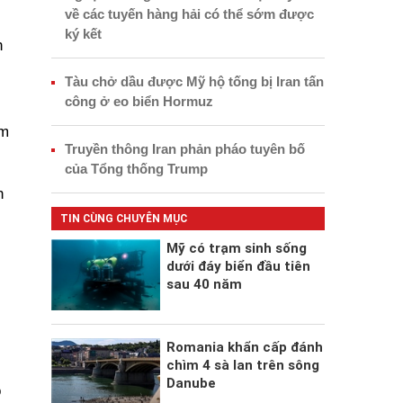
về các tuyến hàng hải có thể sớm được
ký kết
h
Tàu chở dầu được Mỹ hộ tống bị Iran tấn
công ở eo biển Hormuz
em
Truyền thông Iran phản pháo tuyên bố
của Tổng thống Trump
h
TIN CÙNG CHUYÊN MỤC
Mỹ có trạm sinh sống
dưới đáy biển đầu tiên
sau 40 năm
Romania khẩn cấp đánh
chìm 4 sà lan trên sông
Danube
ó