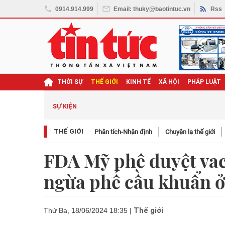
0914.914.999
Email: thuky@baotintuc.vn
Rss
THỜI SỰ
THẾ GIỚI
KINH TẾ
XÃ HỘI
PHÁP LUẬT
SỰ KIỆN
THẾ GIỚI
Phân tích-Nhận định
Chuyện lạ thế giới
FDA Mỹ phê duyệt va
ngừa phế cầu khuẩn ở
Thế giới
Thứ Ba, 18/06/2024 18:35
|