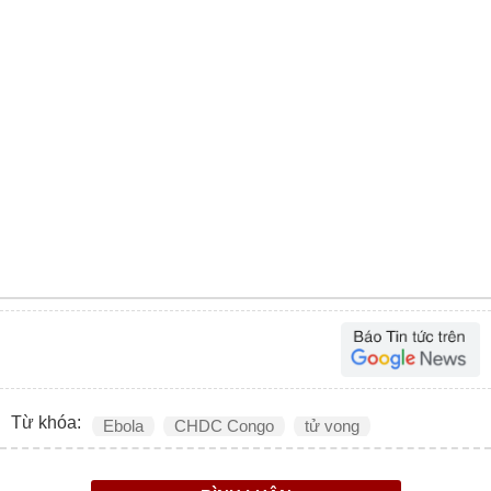
Từ khóa:
Ebola
CHDC Congo
tử vong