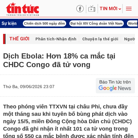
TIN MỚI
Sự kiện
 cách mạng
Chiến dịch 500 ngày đêm
Đại hội XIV Công đoàn Việt Nam
World 
THẾ GIỚI
Phân tích-Nhận định
Chuyện lạ thế giới
Người 
Dịch Ebola: Hơn 18% ca mắc tại
CHDC Congo đã tử vong
Thứ Ba, 09/06/2026 23:07
Theo phóng viên TTXVN tại châu Phi, chưa đầy
một tháng sau khi tuyên bố bùng phát dịch vào
ngày 15/5, miền Đông Cộng hòa Dân chủ (CHDC)
Congo đã ghi nhận ít nhất 101 ca tử vong trong
tổng số 550 ca mắc bệnh được xác nhận tính đến