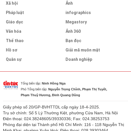
Xã hội
Ảnh
Pháp luật
infographics
Giáo dục
Megastory
Văn hóa
Ảnh 360
Thể thao
Bạn đọc
Hồ sơ
Giải mã muôn mặt
Quân sự
Doanh nghiệp
Tổng biên tập:
Ninh Hồng Nga
Phó Tổng biên tập:
Nguyễn Trọng Chính, Phạm Thị Tuyết,
Phạm Thuỳ Hương, Đinh Quang Dũng
Giấy phép số 20/GP-BVHTTDL cấp ngày 18-4-2025.
Trụ sở chính: Số 5 Lý Thường Kiệt, phường Cửa Nam, Hà Nội
Điện thoại: 024.38248605/39330336; Fax: 024.38253753
Phòng đại diện tại Thành phố Hồ Chí Minh: 116 - 118 Nguyễn Thị
Minh Khai, phường Xuân Hoà; Điện thoại: 028.39303464