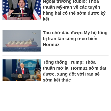
Ngoại trưởng Rubio: Thỏa
thuận Mỹ-Iran về các tuyến
hàng hải có thể sớm được ký
kết
Tàu chở dầu được Mỹ hộ tống
bị Iran tấn công ở eo biển
Hormuz
Tổng thống Trump: Thỏa
thuận mở lại Hormuz sớm đạt
được, xung đột với Iran sẽ
sớm kết thúc