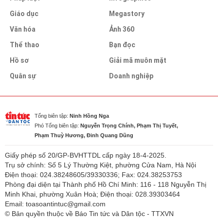
Giáo dục
Megastory
Văn hóa
Ảnh 360
Thể thao
Bạn đọc
Hồ sơ
Giải mã muôn mặt
Quân sự
Doanh nghiệp
Tổng biên tập:
Ninh Hồng Nga
Phó Tổng biên tập:
Nguyễn Trọng Chính, Phạm Thị Tuyết,
Phạm Thuỳ Hương, Đinh Quang Dũng
Giấy phép số 20/GP-BVHTTDL cấp ngày 18-4-2025.
Trụ sở chính: Số 5 Lý Thường Kiệt, phường Cửa Nam, Hà Nội
Điện thoại: 024.38248605/39330336; Fax: 024.38253753
Phòng đại diện tại Thành phố Hồ Chí Minh: 116 - 118 Nguyễn Thị
Minh Khai, phường Xuân Hoà; Điện thoại: 028.39303464
Email: toasoantintuc@gmail.com
© Bản quyền thuộc về Báo Tin tức và Dân tộc - TTXVN