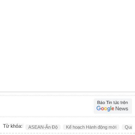
Từ khóa:
ASEAN-Ấn Độ
Kế hoạch Hành động mới
Quan