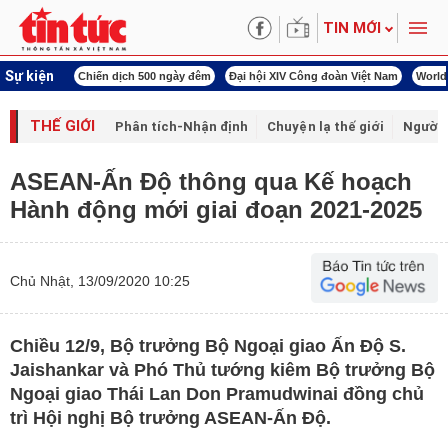
TIN MỚI
Sự kiện
í cách mạng
Chiến dịch 500 ngày đêm
Đại hội XIV Công đoàn Việt Nam
World
THẾ GIỚI
Phân tích-Nhận định
Chuyện lạ thế giới
Người 
ASEAN-Ấn Độ thông qua Kế hoạch
Hành động mới giai đoạn 2021-2025
Chủ Nhật, 13/09/2020 10:25
Chiều 12/9, Bộ trưởng Bộ Ngoại giao Ấn Độ S.
Jaishankar và Phó Thủ tướng kiêm Bộ trưởng Bộ
Ngoại giao Thái Lan Don Pramudwinai đồng chủ
trì Hội nghị Bộ trưởng ASEAN-Ấn Độ.