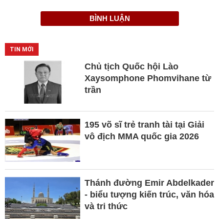
BÌNH LUẬN
TIN MỚI
Chủ tịch Quốc hội Lào
Xaysomphone Phomvihane từ
trần
195 võ sĩ trẻ tranh tài tại Giải
vô địch MMA quốc gia 2026
Thánh đường Emir Abdelkader
- biểu tượng kiến trúc, văn hóa
và tri thức