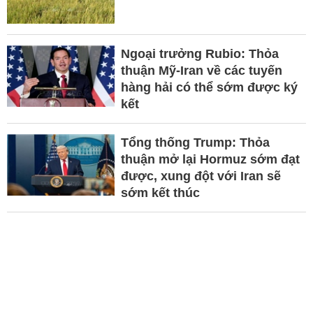
Ngoại trưởng Rubio: Thỏa
thuận Mỹ-Iran về các tuyến
hàng hải có thể sớm được ký
kết
Tổng thống Trump: Thỏa
thuận mở lại Hormuz sớm đạt
được, xung đột với Iran sẽ
sớm kết thúc