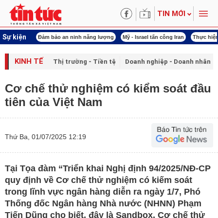
TIN MỚI
Sự kiện
ội khóa XVI
Đảm bảo an ninh năng lượng
Mỹ - Israel tấn công Iran
Thực hiện
KINH TẾ
Thị trường - Tiền tệ
Doanh nghiệp - Doanh nhân
Cơ chế thử nghiệm có kiểm soát đầu
tiên của Việt Nam
Thứ Ba, 01/07/2025 12:19
Tại Tọa đàm “Triển khai Nghị định 94/2025/NĐ-CP
quy định về Cơ chế thử nghiệm có kiếm soát
trong lĩnh vực ngân hàng diễn ra ngày 1/7, Phó
Thống đốc Ngân hàng Nhà nước (NHNN) Phạm
Tiến Dũng cho biết, đây là Sandbox, Cơ chế thử