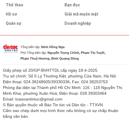
Thể thao
Bạn đọc
Hồ sơ
Giải mã muôn mặt
Quân sự
Doanh nghiệp
Tổng biên tập:
Ninh Hồng Nga
Phó Tổng biên tập:
Nguyễn Trọng Chính, Phạm Thị Tuyết,
Phạm Thuỳ Hương, Đinh Quang Dũng
Giấy phép số 20/GP-BVHTTDL cấp ngày 18-4-2025.
Trụ sở chính: Số 5 Lý Thường Kiệt, phường Cửa Nam, Hà Nội
Điện thoại: 024.38248605/39330336; Fax: 024.38253753
Phòng đại diện tại Thành phố Hồ Chí Minh: 116 - 118 Nguyễn Thị
Minh Khai, phường Xuân Hoà; Điện thoại: 028.39303464
Email: toasoantintuc@gmail.com
© Bản quyền thuộc về Báo Tin tức và Dân tộc - TTXVN
Cấm sao chép dưới mọi hình thức nếu không có sự chấp thuận
bằng văn bản.