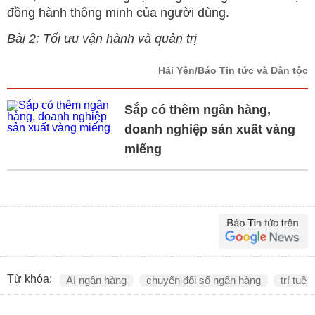
đồng hành thông minh của người dùng.
Bài 2: Tối ưu vận hành và quản trị
Hải Yên/Báo Tin tức và Dân tộc
Sắp có thêm ngân hàng,
doanh nghiệp sản xuất vàng
miếng
Từ khóa:
AI ngân hàng
chuyển đổi số ngân hàng
trí tuệ 