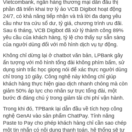
Vietcombank, ngân hàng thương mại dẫn đầu thị
phần đã triển khai trợ lý ảo VCB Digibot hoạt động
24/7, có khả năng tiếp nhận và trả lời đa dạng yêu
cầu như tra cứu số dư, tỷ giá, chương trình ưu đãi.
Sau 6 tháng, VCB Digibot đã xử lý thành công 89%
yêu cầu của khách hàng, tỷ lệ cho thấy sự sẵn sàng
của người dùng đối với mô hình dịch vụ tự động.
Không chỉ dừng lại ở chatbot văn bản, LPBank gây
ấn tượng với mô hình tổng đài không phím bấm, sử
dụng sinh trắc học giọng nói để xác thực người dùng
chỉ trong 10 giây. Công nghệ này không chỉ giúp
khách hàng thực hiện giao dịch nhanh chóng mà còn
giảm 50% áp lực cho nhân sự trực tổng đài, một
bước đi đáng chú ý trong giảm tải chi phí vận hành.
Trong khi đó, TPBank lại dẫn đầu về tích hợp công
nghệ GenAI vào sản phẩm ChatPay. Tính năng
Paste to Pay cho phép khách hàng chỉ cần sao chép
một tin nhắn có nội dung thanh toán, hệ thống sẽ tự