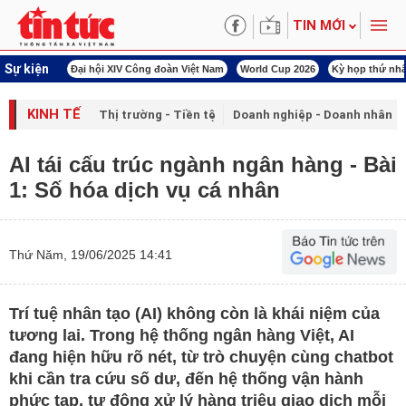
TIN MỚI
Sự kiện
00 ngày đêm
Đại hội XIV Công đoàn Việt Nam
World Cup 2026
Kỳ họp thứ nhấ
KINH TẾ
Thị trường - Tiền tệ
Doanh nghiệp - Doanh nhân
AI tái cấu trúc ngành ngân hàng - Bài
1: Số hóa dịch vụ cá nhân
Thứ Năm, 19/06/2025 14:41
Trí tuệ nhân tạo (AI) không còn là khái niệm của
tương lai. Trong hệ thống ngân hàng Việt, AI
đang hiện hữu rõ nét, từ trò chuyện cùng chatbot
khi cần tra cứu số dư, đến hệ thống vận hành
phức tạp, tự động xử lý hàng triệu giao dịch mỗi