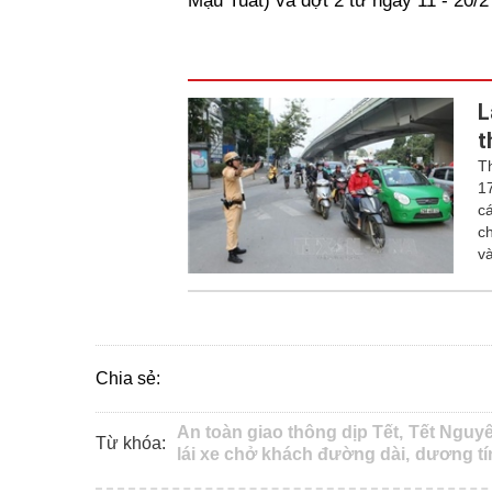
Mậu Tuất) và đợt 2 từ ngày 11 - 20/2
L
t
T
1
c
c
v
Chia sẻ:
An toàn giao thông dịp Tết,
Tết Nguyê
Từ khóa:
lái xe chở khách đường dài,
dương tí