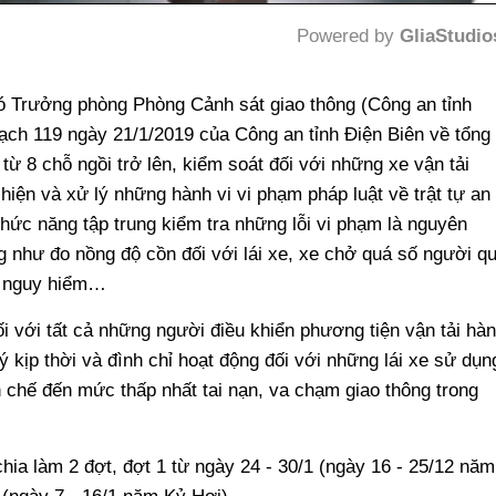
Powered by 
GliaStudio
Mute
Trưởng phòng Phòng Cảnh sát giao thông (Công an tỉnh
oạch 119 ngày 21/1/2019 của Công an tỉnh Điện Biên về tổng
từ 8 chỗ ngồi trở lên, kiểm soát đối với những xe vận tải
 hiện và xử lý những hành vi vi phạm pháp luật về trật tự an
chức năng tập trung kiểm tra những lỗi vi phạm là nguyên
g như đo nồng độ cồn đối với lái xe, xe chở quá số người q
g nguy hiểm…
ối với tất cả những người điều khiển phương tiện vận tải hà
ý kịp thời và đình chỉ hoạt động đối với những lái xe sử dụn
 chế đến mức thấp nhất tai nạn, va chạm giao thông trong
hia làm 2 đợt, đợt 1 từ ngày 24 - 30/1 (ngày 16 - 25/12 năm