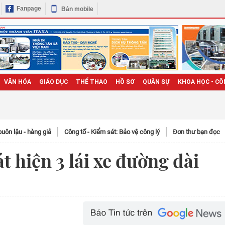
Fanpage
Bản mobile
VĂN HÓA
GIÁO DỤC
THỂ THAO
HỒ SƠ
QUÂN SỰ
KHOA HỌC - CÔ
uôn lậu - hàng giả
Công tố - Kiểm sát: Bảo vệ công lý
Đơn thư bạn đọc
t hiện 3 lái xe đường dài