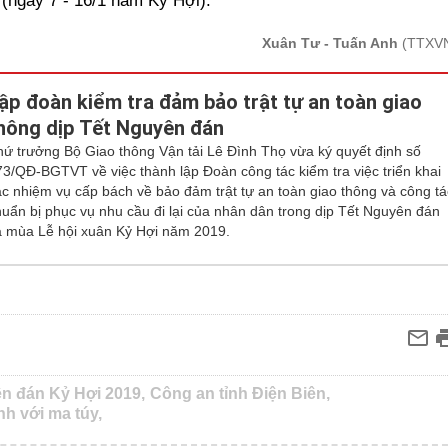
 (ngày 7 - 16/1 năm Kỷ Hợi).
Xuân Tư - Tuấn Anh
(TTXV
ập đoàn kiểm tra đảm bảo trật tự an toàn giao
hông dịp Tết Nguyên đán
hứ trưởng Bộ Giao thông Vận tải Lê Đình Thọ vừa ký quyết định số
73/QĐ-BGTVT về việc thành lập Đoàn công tác kiểm tra việc triển khai
ác nhiệm vụ cấp bách về bảo đảm trật tự an toàn giao thông và công tá
huẩn bị phục vụ nhu cầu đi lại của nhân dân trong dịp Tết Nguyên đán
à mùa Lễ hội xuân Kỷ Hợi năm 2019.
n đán Kỷ Hợi 2019,
Công an tỉnh Điện Biên,
nh với ma túy,