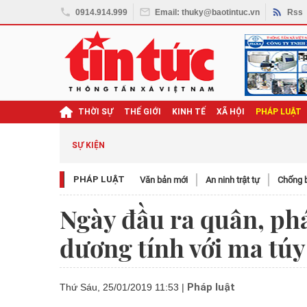
0914.914.999
Email: thuky@baotintuc.vn
Rss
THỜI SỰ
THẾ GIỚI
KINH TẾ
XÃ HỘI
PHÁP LUẬT
SỰ KIỆN
PHÁP LUẬT
Văn bản mới
An ninh trật tự
Chống b
Ngày đầu ra quân, phá
dương tính với ma túy
Pháp luật
Thứ Sáu, 25/01/2019 11:53
|