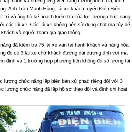
 chấp hành và hưởng ứng việc tăng cường kiểm tra, kiểm
ông. Anh Trần Mạnh Hùng, lái xe khách tuyến Điện Biên -
t trí và ủng hộ kế hoạch kiểm tra của lực lượng chức năng,
với các lái xe. Các lái xe không nên sử dụng chất ma túy để
khách và người tham gia giao thông.
năng đã kiểm tra 75 lái xe vận tải hành khách và hàng hóa.
ong đó có 3 lái xe chở khách đường dài dương tính với ma
iểm định và 1 trường hợp phương tiện không đủ số lượng tài
 lượng chức năng lập biên bản xử phạt; riêng đối với 3
c lượng chức năng đã lập hồ sơ theo dõi và đình chỉ hoạt