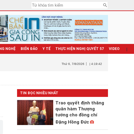
NG NGHỆ
BIỂN ĐẢO
Y TẾ
THỰC HIỆN NGHỊ QUYẾT 57
VIDEO
Thứ 6
, 7/8/2026
| 4:19:44
TIN ĐỌC NHIỀU NHẤT
Trao quyết định thăng
quân hàm Thượng
tướng cho đồng chí
Đặng Hồng Đức