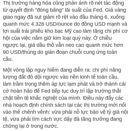
Thị trường hàng hóa cũng phản ánh rõ nét tác động
từ quyết định "đóng băng" lãi suất của Fed. Giá vàng
giao ngay đã sụt giảm rõ rệt vào đầu tháng 6, xuống
quanh mức 4.328 USD/ounce do đồng USD mạnh và
lợi suất trái phiếu kho bạc Mỹ cao làm tăng chi phí cơ
hội của việc nắm giữ kim loại quý này. Ở chiều
ngược lại, giá dầu thô vẫn neo cao quanh mức hơn
90 USD/thùng do gián đoạn chuỗi cung ứng toàn
cầu.
Một vòng lặp nguy hiểm đang diễn ra: chi phí năng
lượng đắt đỏ dội ngược vào nền kinh tế toàn cầu,
làm trầm trọng thêm áp lực lạm phát và trở thành cái
cớ hoàn hảo để Fed tiếp tục duy trì lập trường thắt
chặt tiền tệ khắc nghiệt của mình. Điều này đẩy các
nhà hoạch định chính sách tại các thị trường mới nổi
vào thế chênh vênh: vừa phải nỗ lực bảo vệ tỷ giá nội
tệ, vừa phải tìm cách vực dậy đà tăng trưởng đang
chững lại ở trong nước.