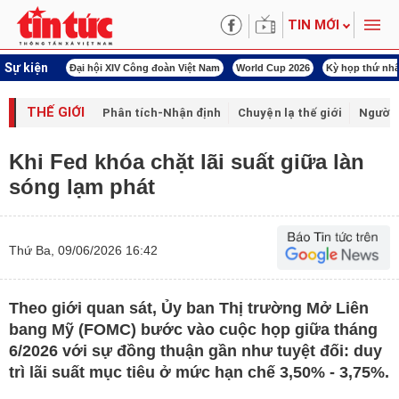
TIN MỚI
Sự kiện
00 ngày đêm
Đại hội XIV Công đoàn Việt Nam
World Cup 2026
Kỳ họp thứ nhấ
THẾ GIỚI
Phân tích-Nhận định
Chuyện lạ thế giới
Người 
Khi Fed khóa chặt lãi suất giữa làn
sóng lạm phát
Thứ Ba, 09/06/2026 16:42
Theo giới quan sát, Ủy ban Thị trường Mở Liên
bang Mỹ (FOMC) bước vào cuộc họp giữa tháng
6/2026 với sự đồng thuận gần như tuyệt đối: duy
trì lãi suất mục tiêu ở mức hạn chế 3,50% - 3,75%.