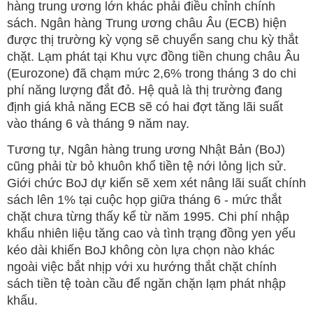
hàng trung ương lớn khác phải điều chỉnh chính
sách. Ngân hàng Trung ương châu Âu (ECB) hiện
được thị trường kỳ vọng sẽ chuyển sang chu kỳ thắt
chặt. Lạm phát tại Khu vực đồng tiền chung châu Âu
(Eurozone) đã chạm mức 2,6% trong tháng 3 do chi
phí năng lượng đắt đỏ. Hệ quả là thị trường đang
định giá khả năng ECB sẽ có hai đợt tăng lãi suất
vào tháng 6 và tháng 9 năm nay.
Tương tự, Ngân hàng trung ương Nhật Bản (BoJ)
cũng phải từ bỏ khuôn khổ tiền tệ nới lỏng lịch sử.
Giới chức BoJ dự kiến sẽ xem xét nâng lãi suất chính
sách lên 1% tại cuộc họp giữa tháng 6 - mức thắt
chặt chưa từng thấy kể từ năm 1995. Chi phí nhập
khẩu nhiên liệu tăng cao và tình trạng đồng yen yếu
kéo dài khiến BoJ không còn lựa chọn nào khác
ngoài việc bắt nhịp với xu hướng thắt chặt chính
sách tiền tệ toàn cầu để ngăn chặn lạm phát nhập
khẩu.