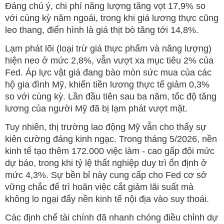
Đáng chú ý, chi phí năng lượng tăng vọt 17,9% so
với cùng kỳ năm ngoái, trong khi giá lương thực cũng
leo thang, điển hình là giá thịt bò tăng tới 14,8%.
Lạm phát lõi (loại trừ giá thực phẩm và năng lượng)
hiện neo ở mức 2,8%, vẫn vượt xa mục tiêu 2% của
Fed. Áp lực vật giá đang bào mòn sức mua của các
hộ gia đình Mỹ, khiến tiền lương thực tế giảm 0,3%
so với cùng kỳ. Lần đầu tiên sau ba năm, tốc độ tăng
lương của người Mỹ đã bị lạm phát vượt mặt.
Tuy nhiên, thị trường lao động Mỹ vẫn cho thấy sự
kiên cường đáng kinh ngạc. Trong tháng 5/2026, nền
kinh tế tạo thêm 172.000 việc làm - cao gấp đôi mức
dự báo, trong khi tỷ lệ thất nghiệp duy trì ổn định ở
mức 4,3%. Sự bền bỉ này cung cấp cho Fed cơ sở
vững chắc để trì hoãn việc cắt giảm lãi suất mà
không lo ngại đẩy nền kinh tế nội địa vào suy thoái.
Các định chế tài chính đã nhanh chóng điều chỉnh dự