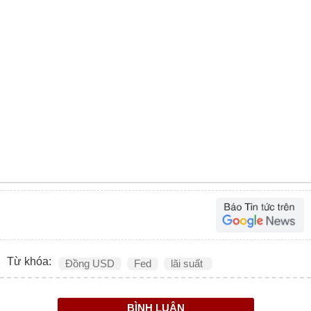
Từ khóa:
Đồng USD
Fed
lãi suất
BÌNH LUẬN