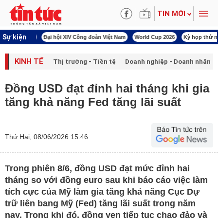
TIN MỚI
Sự kiện
00 ngày đêm
Đại hội XIV Công đoàn Việt Nam
World Cup 2026
Kỳ họp thứ nhấ
KINH TẾ
Thị trường - Tiền tệ
Doanh nghiệp - Doanh nhân
Đồng USD đạt đỉnh hai tháng khi gia
tăng khả năng Fed tăng lãi suất
Thứ Hai, 08/06/2026 15:46
Trong phiên 8/6, đồng USD đạt mức đỉnh hai
tháng so với đồng euro sau khi báo cáo việc làm
tích cực của Mỹ làm gia tăng khả năng Cục Dự
trữ liên bang Mỹ (Fed) tăng lãi suất trong năm
nay. Trong khi đó, đồng yen tiếp tục chao đảo và