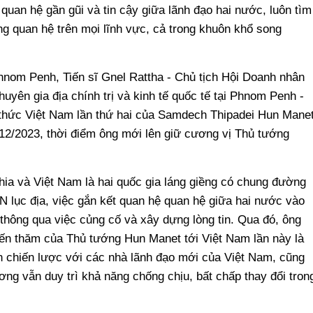
 quan hệ gần gũi và tin cậy giữa lãnh đạo hai nước, luôn tìm
g quan hệ trên mọi lĩnh vực, cả trong khuôn khổ song
hnom Penh, Tiến sĩ Gnel Rattha - Chủ tịch Hội Doanh nhân
uyên gia địa chính trị và kinh tế quốc tế tại Phnom Penh -
 thức Việt Nam lần thứ hai của Samdech Thipadei Hun Manet
12/2023, thời điểm ông mới lên giữ cương vị Thủ tướng
hia và Việt Nam là hai quốc gia láng giềng có chung đường
AN lục địa, việc gắn kết quan hệ quan hệ giữa hai nước vào
 thông qua việc củng cố và xây dựng lòng tin. Qua đó, ông
uyến thăm của Thủ tướng Hun Manet tới Việt Nam lần này là
in chiến lược với các nhà lãnh đạo mới của Việt Nam, cũng
g vẫn duy trì khả năng chống chịu, bất chấp thay đổi tron