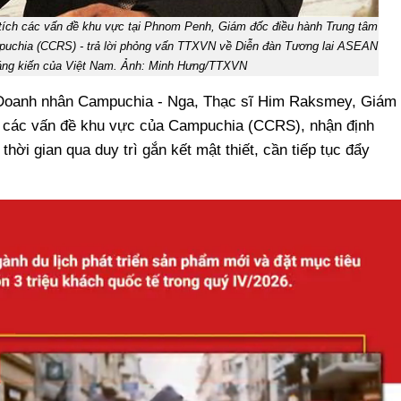
tích các vấn đề khu vực tại Phnom Penh, Giám đốc điều hành Trung tâm
puchia (CCRS) - trả lời phỏng vấn TTXVN về Diễn đàn Tương lai ASEAN
sáng kiến của Việt Nam. Ảnh: Minh Hưng/TTXVN
i Doanh nhân Campuchia - Nga, Thạc sĩ Him Raksmey, Giám
u các vấn đề khu vực của Campuchia (CCRS), nhận định
hời gian qua duy trì gắn kết mật thiết, cần tiếp tục đẩy