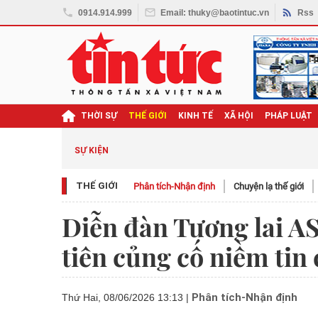
0914.914.999
Email: thuky@baotintuc.vn
Rss
THỜI SỰ
THẾ GIỚI
KINH TẾ
XÃ HỘI
PHÁP LUẬT
SỰ KIỆN
THẾ GIỚI
Phân tích-Nhận định
Chuyện lạ thế giới
Diễn đàn Tương lai 
tiên củng cố niềm tin 
Phân tích-Nhận định
Thứ Hai, 08/06/2026 13:13
|