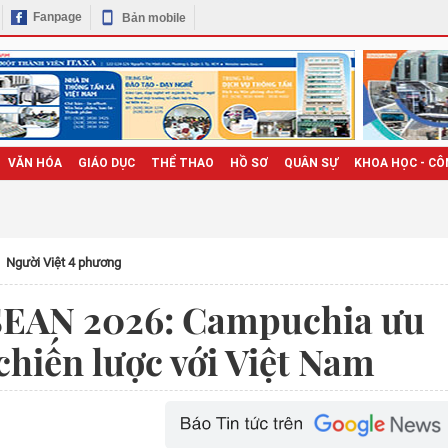
Fanpage
Bản mobile
VĂN HÓA
GIÁO DỤC
THỂ THAO
HỒ SƠ
QUÂN SỰ
KHOA HỌC - CÔ
Người Việt 4 phương
ASEAN 2026: Campuchia ưu
chiến lược với Việt Nam