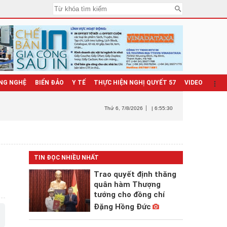
NG NGHỆ
BIỂN ĐẢO
Y TẾ
THỰC HIỆN NGHỊ QUYẾT 57
VIDEO
Thứ 6
, 7/8/2026
| 6:55:31
TIN ĐỌC NHIỀU NHẤT
Trao quyết định thăng
quân hàm Thượng
tướng cho đồng chí
Đặng Hồng Đức