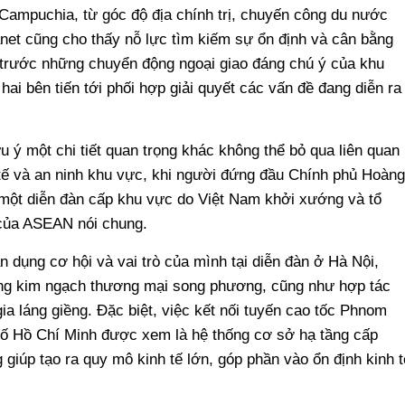
Campuchia, từ góc độ địa chính trị, chuyến công du nước
et cũng cho thấy nỗ lực tìm kiếm sự ổn định và cân bằng
, trước những chuyển động ngoại giao đáng chú ý của khu
hai bên tiến tới phối hợp giải quyết các vấn đề đang diễn ra
u ý một chi tiết quan trọng khác không thể bỏ qua liên quan
tế và an ninh khu vực, khi người đứng đầu Chính phủ Hoàng
 một diễn đàn cấp khu vực do Việt Nam khởi xướng và tổ
i của ASEAN nói chung.
n dụng cơ hội và vai trò của mình tại diễn đàn ở Hà Nội,
ăng kim ngạch thương mại song phương, cũng như hợp tác
gia láng giềng. Đặc biệt, việc kết nối tuyến cao tốc Phnom
hố Hồ Chí Minh được xem là hệ thống cơ sở hạ tầng cấp
g giúp tạo ra quy mô kinh tế lớn, góp phần vào ổn định kinh t