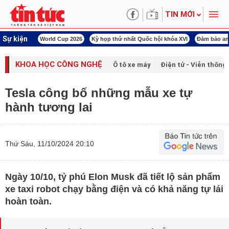
TIN MỚI
Sự kiện
àn Việt Nam
World Cup 2026
Kỳ họp thứ nhất Quốc hội khóa XVI
Đảm bảo an
KHOA HỌC CÔNG NGHỆ
Ô tô xe máy
Điện tử - Viễn thông
Tesla công bố những mẫu xe tự
hành tương lai
Thứ Sáu, 11/10/2024 20:10
Ngày 10/10, tỷ phú Elon Musk đã tiết lộ sản phẩm
xe taxi robot chạy bằng điện và có khả năng tự lái
hoàn toàn.