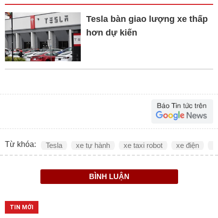
Tesla bàn giao lượng xe thấp
hơn dự kiến
Từ khóa:
Tesla
xe tự hành
xe taxi robot
xe điện
E
BÌNH LUẬN
TIN MỚI