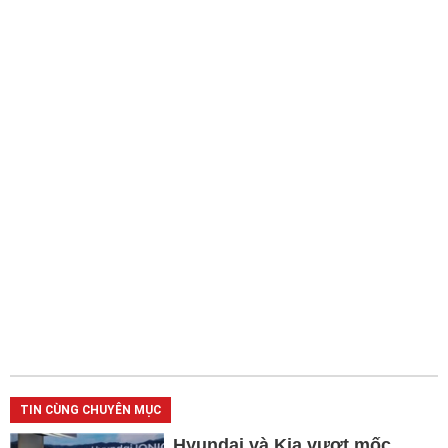
TIN CÙNG CHUYÊN MỤC
Hyundai và Kia vượt mốc