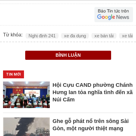
Từ khóa:
Nghị định 241
xe đa dụng
xe bán tải
xe tải 
BÌNH LUẬN
TIN MỚI
Hội Cựu CAND phường Chánh
Hưng lan tỏa nghĩa tình đến xã
Núi Cấm
Ghe gỗ phát nổ trên sông Sài
Gòn, một người thiệt mạng