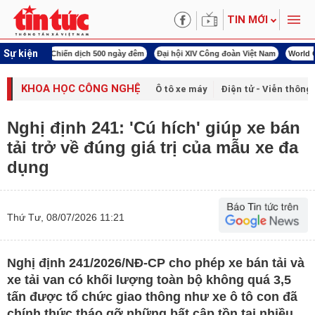
TIN MỚI
Sự kiện
00 ngày đêm
Đại hội XIV Công đoàn Việt Nam
World Cup 2026
Kỳ họp thứ nhấ
KHOA HỌC CÔNG NGHỆ
Ô tô xe máy
Điện tử - Viễn thông
Nghị định 241: 'Cú hích' giúp xe bán
tải trở về đúng giá trị của mẫu xe đa
dụng
Thứ Tư, 08/07/2026 11:21
Nghị định 241/2026/NĐ-CP cho phép xe bán tải và
xe tải van có khối lượng toàn bộ không quá 3,5
tấn được tổ chức giao thông như xe ô tô con đã
chính thức tháo gỡ những bất cập tồn tại nhiều