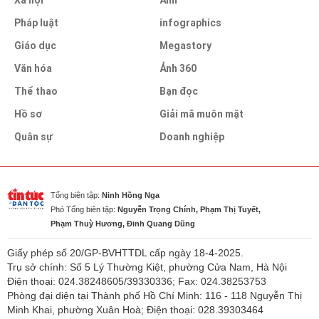
Pháp luật
infographics
Giáo dục
Megastory
Văn hóa
Ảnh 360
Thể thao
Bạn đọc
Hồ sơ
Giải mã muôn mặt
Quân sự
Doanh nghiệp
Tổng biên tập:
Ninh Hồng Nga
Phó Tổng biên tập:
Nguyễn Trọng Chính, Phạm Thị Tuyết,
Phạm Thuỳ Hương, Đinh Quang Dũng
Giấy phép số 20/GP-BVHTTDL cấp ngày 18-4-2025.
Trụ sở chính: Số 5 Lý Thường Kiệt, phường Cửa Nam, Hà Nội
Điện thoại: 024.38248605/39330336; Fax: 024.38253753
Phòng đại diện tại Thành phố Hồ Chí Minh: 116 - 118 Nguyễn Thị
Minh Khai, phường Xuân Hoà; Điện thoại: 028.39303464