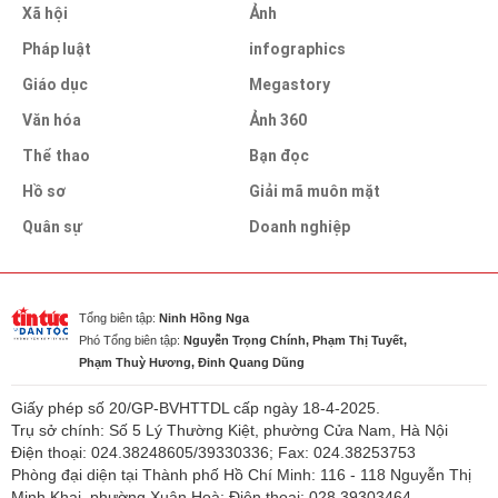
Xã hội
Ảnh
Pháp luật
infographics
Giáo dục
Megastory
Văn hóa
Ảnh 360
Thể thao
Bạn đọc
Hồ sơ
Giải mã muôn mặt
Quân sự
Doanh nghiệp
Tổng biên tập:
Ninh Hồng Nga
Phó Tổng biên tập:
Nguyễn Trọng Chính, Phạm Thị Tuyết,
Phạm Thuỳ Hương, Đinh Quang Dũng
Giấy phép số 20/GP-BVHTTDL cấp ngày 18-4-2025.
Trụ sở chính: Số 5 Lý Thường Kiệt, phường Cửa Nam, Hà Nội
Điện thoại: 024.38248605/39330336; Fax: 024.38253753
Phòng đại diện tại Thành phố Hồ Chí Minh: 116 - 118 Nguyễn Thị
Minh Khai, phường Xuân Hoà; Điện thoại: 028.39303464