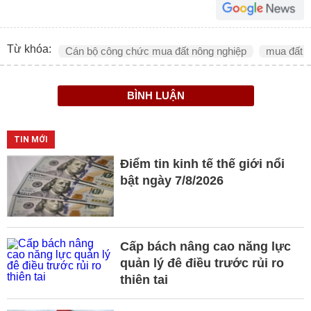
Từ khóa:
Cán bộ công chức mua đất nông nghiệp
mua đất tr
BÌNH LUẬN
TIN MỚI
Điểm tin kinh tế thế giới nổi
bật ngày 7/8/2026
Cấp bách nâng cao năng lực
quản lý đê điều trước rủi ro
thiên tai