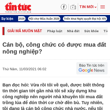
TIN MỚI
Sự kiện
uân Bính Ngọ 2026
Hội chợ Mùa Xuân 2026
Triển khai Nghị quyết Đại hội XIV
GIẢI MÃ MUÔN MẶT
Pháp luật
Nhà đất
Sức khỏe
Tiê
Cán bộ, công chức có được mua đất
nông nghiệp?
Thứ Năm, 11/03/2021 06:02
Bạn đọc hỏi: Vừa rồi tôi về quê, được biết thông
tin thời gian tới gần nhà tôi sẽ xây dựng khu
công nghiệp nên người nhà khuyên tôi mua đất
trồng lúa để đón thời cơ chờ đền bù. Tuy nhiên,
tôi đang là cán bộ công chức nhà nước, nếu tôi