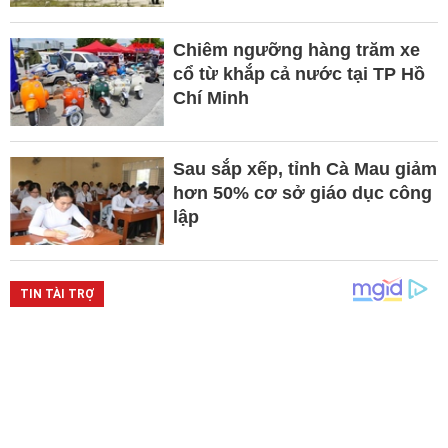
Chiêm ngưỡng hàng trăm xe
cổ từ khắp cả nước tại TP Hồ
Chí Minh
Sau sắp xếp, tỉnh Cà Mau giảm
hơn 50% cơ sở giáo dục công
lập