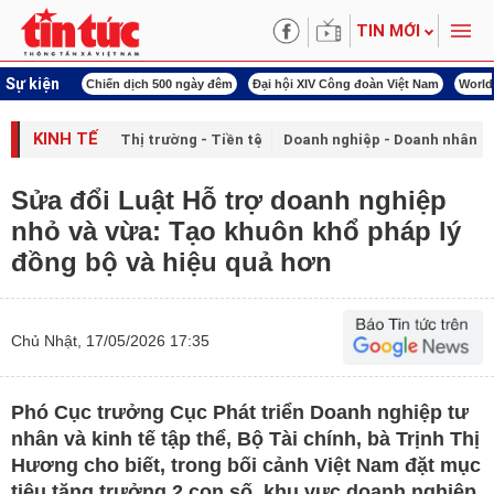
TIN MỚI
Sự kiện
í cách mạng
Chiến dịch 500 ngày đêm
Đại hội XIV Công đoàn Việt Nam
World
KINH TẾ
Thị trường - Tiền tệ
Doanh nghiệp - Doanh nhân
Sửa đổi Luật Hỗ trợ doanh nghiệp
nhỏ và vừa: Tạo khuôn khổ pháp lý
đồng bộ và hiệu quả hơn
Chủ Nhật, 17/05/2026 17:35
Phó Cục trưởng Cục Phát triển Doanh nghiệp tư
nhân và kinh tế tập thể, Bộ Tài chính, bà Trịnh Thị
Hương cho biết, trong bối cảnh Việt Nam đặt mục
tiêu tăng trưởng 2 con số, khu vực doanh nghiệp