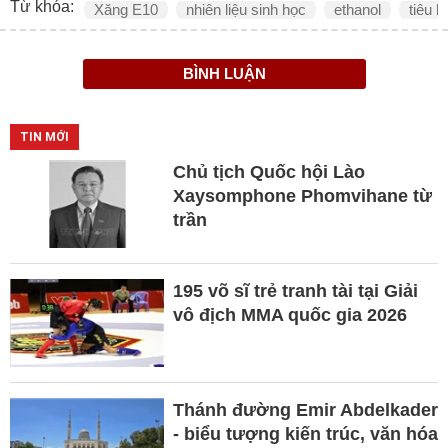
Từ khóa:
Xăng E10
nhiên liệu sinh học
ethanol
tiêu h
BÌNH LUẬN
TIN MỚI
Chủ tịch Quốc hội Lào
Xaysomphone Phomvihane từ
trần
195 võ sĩ trẻ tranh tài tại Giải
vô địch MMA quốc gia 2026
Thánh đường Emir Abdelkader
- biểu tượng kiến trúc, văn hóa