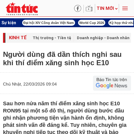
TIN MỚI
Sự kiện
00 ngày đêm
Đại hội XIV Công đoàn Việt Nam
World Cup 2026
Kỳ họp thứ nhấ
KINH TẾ
Thị trường - Tiền tệ
Doanh nghiệp - Doanh nhân
Người dùng đã dần thích nghi sau
khi thí điểm xăng sinh học E10
Chủ Nhật, 22/03/2026 09:04
Sau hơn nửa năm thí điểm xăng sinh học E10
RON95 tại một số đô thị, người dùng bước đầu
ghi nhận phương tiện vận hành ổn định, không
phát sinh vấn đề đáng kể. Tuy nhiên, chuyên gia
khuyến nghị tiếp tục theo dõi kỹ thuật và bảo