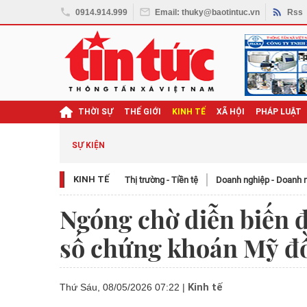
0914.914.999
Email: thuky@baotintuc.vn
Rss
THỜI SỰ
THẾ GIỚI
KINH TẾ
XÃ HỘI
PHÁP LUẬT
SỰ KIỆN
KINH TẾ
Thị trường - Tiền tệ
Doanh nghiệp - Doanh 
Ngóng chờ diễn biến đ
số chứng khoán Mỹ đồ
Kinh tế
Thứ Sáu, 08/05/2026 07:22
|