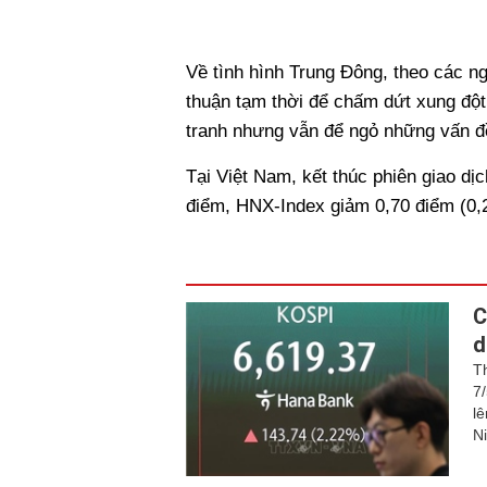
Về tình hình Trung Đông, theo các ng
thuận tạm thời để chấm dứt xung đột
tranh nhưng vẫn để ngỏ những vấn đề
Tại Việt Nam, kết thúc phiên giao dị
điểm, HNX-Index giảm 0,70 điểm (0,
C
d
T
7
l
N