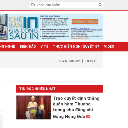
NG NGHỆ
BIỂN ĐẢO
Y TẾ
THỰC HIỆN NGHỊ QUYẾT 57
VIDEO
Thứ 6
, 7/8/2026
| 8:19:24
TIN ĐỌC NHIỀU NHẤT
Trao quyết định thăng
quân hàm Thượng
tướng cho đồng chí
Đặng Hồng Đức