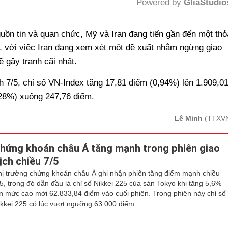
Powered by 
GliaStudio
Mute
uồn tin và quan chức, Mỹ và Iran đang tiến gần đến một thỏ
, với việc Iran đang xem xét một đề xuất nhằm ngừng giao
 gây tranh cãi nhất.
ch 7/5, chỉ số VN-Index tăng 17,81 điểm (0,94%) lên 1.909,0
28%) xuống 247,76 điểm.
Lê Minh
(TTXV
hứng khoán châu Á tăng mạnh trong phiên giao
ịch chiều 7/5
hị trường chứng khoán châu Á ghi nhận phiên tăng điểm mạnh chiều
/5, trong đó dẫn đầu là chỉ số Nikkei 225 của sàn Tokyo khi tăng 5,6%
ên mức cao mới 62.833,84 điểm vào cuối phiên. Trong phiên này chỉ số
ikkei 225 có lúc vượt ngưỡng 63.000 điểm.