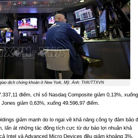
n giao dịch chứng khoán ở New York, Mỹ. Ảnh: THX/TTXVN
.337,11 điểm, chỉ số Nasdaq Composite giảm 0,13%, xuống
w Jones giảm 0,63%, xuống 49.596,97 điểm.
ldings giảm mạnh do lo ngại về khả năng công ty đảm bảo 
, lấn át những tác động tích cực từ dự báo lợi nhuận khả
a cả Intel và Advanced Micro Devices đều giảm khoảng 3%,