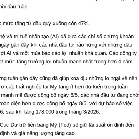
ồi đầu tuần.
p mức tăng từ đầu quý xuống còn 47%.
ệ và trí tuệ nhân tạo (AI) đã đưa các chỉ số chứng khoán
ngày gần đây khi các nhà đầu tư hào hứng với những dấu
ới AI và một mùa báo cáo lợi nhuận khả quan. Các công ty
ạt mức tăng trưởng lợi nhuận mạnh nhất trong hơn 4 năm.
ững tuần gần đây cũng đã giúp xoa dịu những lo ngại về nền
trợ cấp thất nghiệp tại Mỹ tăng ít hơn dự kiến trong tuần
n mạnh mẽ được công bố ngày 6/5, các nhà đầu tư đang chờ
 toàn diện hơn được công bố ngày 8/5, với dự báo số việc
6, sau khi tăng 178.000 trong tháng 3/2026.
 Cục Dự trữ liên bang Mỹ (Fed) sẽ giữ lãi suất ổn định đến
định và giá năng lượng tăng cao.