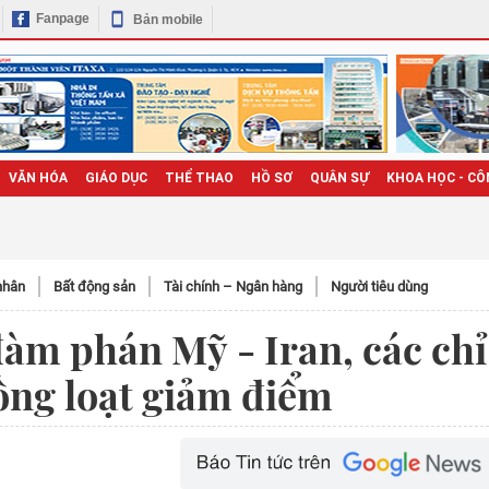
Fanpage
Bản mobile
VĂN HÓA
GIÁO DỤC
THỂ THAO
HỒ SƠ
QUÂN SỰ
KHOA HỌC - CÔ
nhân
Bất động sản
Tài chính – Ngân hàng
Người tiêu dùng
àm phán Mỹ - Iran, các chỉ
ng loạt giảm điểm