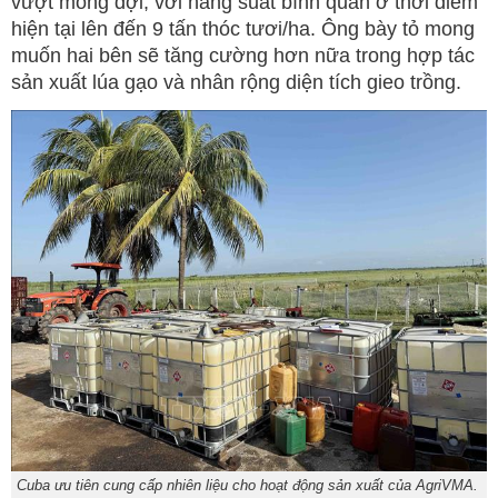
vượt mong đợi, với năng suất bình quân ở thời điểm
hiện tại lên đến 9 tấn thóc tươi/ha. Ông bày tỏ mong
muốn hai bên sẽ tăng cường hơn nữa trong hợp tác
sản xuất lúa gạo và nhân rộng diện tích gieo trồng.
Cuba ưu tiên cung cấp nhiên liệu cho hoạt động sản xuất của AgriVMA.