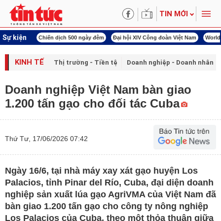
TIN MỚI
Sự kiện
00 ngày đêm
Đại hội XIV Công đoàn Việt Nam
World Cup 2026
Kỳ họp thứ nhấ
KINH TẾ
Thị trường - Tiền tệ
Doanh nghiệp - Doanh nhân
Doanh nghiệp Việt Nam bàn giao
1.200 tấn gạo cho đối tác Cuba
Thứ Tư, 17/06/2026 07:42
Ngày 16/6, tại nhà máy xay xát gạo huyện Los
Palacios, tỉnh Pinar del Río, Cuba, đại diện doanh
nghiệp sản xuất lúa gạo AgriVMA của Việt Nam đã
bàn giao 1.200 tấn gạo cho công ty nông nghiệp
Los Palacios của Cuba, theo một thỏa thuận giữa