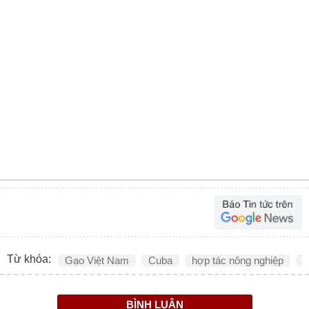
Từ khóa:
Gạo Việt Nam
Cuba
hợp tác nông nghiệp
A
BÌNH LUẬN