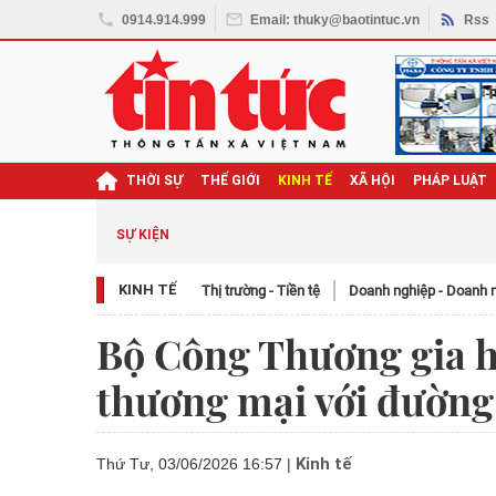
0914.914.999
Email: thuky@baotintuc.vn
Rss
THỜI SỰ
THẾ GIỚI
KINH TẾ
XÃ HỘI
PHÁP LUẬT
SỰ KIỆN
KINH TẾ
Thị trường - Tiền tệ
Doanh nghiệp - Doanh 
Bộ Công Thương gia h
thương mại với đường
Kinh tế
Thứ Tư, 03/06/2026 16:57
|