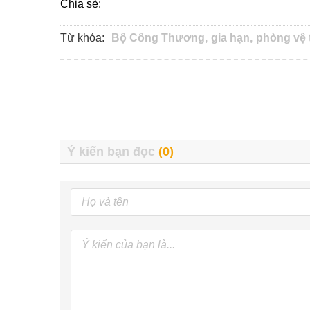
Chia sẻ:
Từ khóa:
Bộ Công Thương,
gia hạn,
phòng vệ 