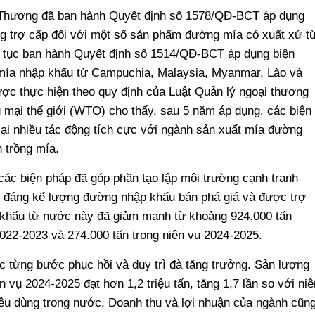
 Thương đã ban hành Quyết định số 1578/QĐ-BCT áp dụng
g trợ cấp đối với một số sản phẩm đường mía có xuất xứ t
p tục ban hành Quyết định số 1514/QĐ-BCT áp dụng biện
 mía nhập khẩu từ Campuchia, Malaysia, Myanmar, Lào và
ược thực hiện theo quy định của Luật Quản lý ngoại thương
mại thế giới (WTO) cho thấy, sau 5 năm áp dụng, các biện
ại nhiều tác động tích cực với ngành sản xuất mía đường
 trồng mía.
các biện pháp đã góp phần tạo lập môi trường cạnh tranh
n đáng kể lượng đường nhập khẩu bán phá giá và được trợ
khẩu từ nước này đã giảm mạnh từ khoảng 924.000 tấn
2022-2023 và 274.000 tấn trong niên vụ 2024-2025.
 từng bước phục hồi và duy trì đà tăng trưởng. Sản lượng
 vụ 2024-2025 đạt hơn 1,2 triệu tấn, tăng 1,7 lần so với niê
iêu dùng trong nước. Doanh thu và lợi nhuận của ngành cũn