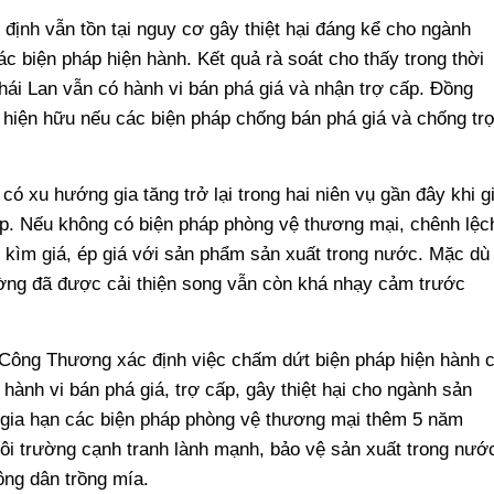
 định vẫn tồn tại nguy cơ gây thiệt hại đáng kể cho ngành
 biện pháp hiện hành. Kết quả rà soát cho thấy trong thời
hái Lan vẫn có hành vi bán phá giá và nhận trợ cấp. Đồng
là hiện hữu nếu các biện pháp chống bán phá giá và chống tr
 xu hướng gia tăng trở lại trong hai niên vụ gần đây khi g
. Nếu không có biện pháp phòng vệ thương mại, chênh lệc
g kìm giá, ép giá với sản phẩm sản xuất trong nước. Mặc dù
ường đã được cải thiện song vẫn còn khá nhạy cảm trước
ộ Công Thương xác định việc chấm dứt biện pháp hiện hành 
n hành vi bán phá giá, trợ cấp, gây thiệt hại cho ngành sản
 gia hạn các biện pháp phòng vệ thương mại thêm 5 năm
môi trường cạnh tranh lành mạnh, bảo vệ sản xuất trong nướ
ông dân trồng mía.