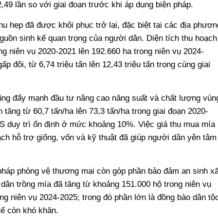
,49 lần so với giai đoạn trước khi áp dụng biện pháp.
hu hẹp đã được khôi phục trở lại, đặc biệt tại các địa phươn
guồn sinh kế quan trọng của người dân. Diện tích thu hoạch
ng niên vụ 2020-2021 lên 192.660 ha trong niên vụ 2024-
 đôi, từ 6,74 triệu tấn lên 12,43 triệu tấn trong cùng giai
ng đẩy mạnh đầu tư nâng cao năng suất và chất lượng vùn
 tăng từ 60,7 tấn/ha lên 73,3 tấn/ha trong giai đoạn 2020-
CS duy trì ổn định ở mức khoảng 10%. Việc giá thu mua mía
ch hỗ trợ giống, vốn và kỹ thuật đã giúp người dân yên tâm
 pháp phòng vệ thương mại còn góp phần bảo đảm an sinh x
 dân trồng mía đã tăng từ khoảng 151.000 hộ trong niên vụ
ng niên vụ 2024-2025; trong đó phần lớn là đồng bào dân tộ
tế còn khó khăn.