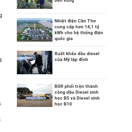
bền vững
g
Nhiệt điện Cần Thơ
cung cấp hơn 14,1 tỷ
kWh cho hệ thống điện
quốc gia
Xuất khẩu dầu diesel
g
của Mỹ lập đỉnh
BSR phối trộn thành
công dầu Diesel sinh
học B5 và Diesel sinh
ã
học B10
c