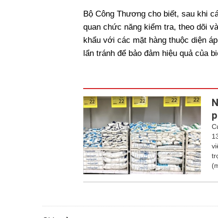
Bộ Công Thương cho biết, sau khi các
quan chức năng kiểm tra, theo dõi và
khẩu với các mặt hàng thuộc diện áp
lẩn tránh để bảo đảm hiệu quả của b
N
p
C
1
v
t
(