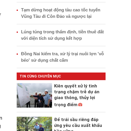
Tạm dừng hoạt động tàu cao tốc tuyến
ừ
Vũng Tàu đi Côn Đảo và ngược lại
Lúng túng trong thẩm định, tiền thuê đất
với diện tích sử dụng kết hợp
Đồng Nai kiểm tra, xử lý trại nuôi lợn 'vỗ
béo' sử dụng chất cấm
TIN CÙNG CHUYÊN MỤC
Kiên quyết xử lý tình
trạng chậm trễ dự án
giao thông, thủy lợi
trọng điểm
n
Để trái sầu riêng đáp
ứng yêu cầu xuất khẩu
g