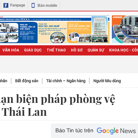
Fanpage
Bản mobile
VĂN HÓA
GIÁO DỤC
THỂ THAO
HỒ SƠ
QUÂN SỰ
KHOA HỌC - CÔ
nhân
Bất động sản
Tài chính – Ngân hàng
Người tiêu dùng
ạn biện pháp phòng vệ
 Thái Lan