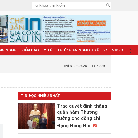
NG NGHỆ
BIỂN ĐẢO
Y TẾ
THỰC HIỆN NGHỊ QUYẾT 57
VIDEO
Thứ 6
, 7/8/2026
| 6:59:31
TIN ĐỌC NHIỀU NHẤT
Trao quyết định thăng
quân hàm Thượng
tướng cho đồng chí
Đặng Hồng Đức