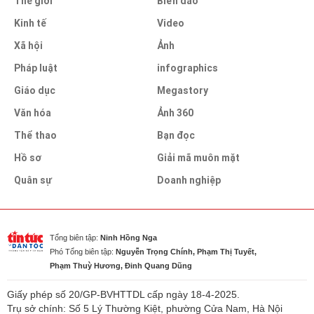
Thế giới
Biển đảo
Kinh tế
Video
Xã hội
Ảnh
Pháp luật
infographics
Giáo dục
Megastory
Văn hóa
Ảnh 360
Thể thao
Bạn đọc
Hồ sơ
Giải mã muôn mặt
Quân sự
Doanh nghiệp
Tổng biên tập:
Ninh Hồng Nga
Phó Tổng biên tập:
Nguyễn Trọng Chính, Phạm Thị Tuyết,
Phạm Thuỳ Hương, Đinh Quang Dũng
Giấy phép số 20/GP-BVHTTDL cấp ngày 18-4-2025.
Trụ sở chính: Số 5 Lý Thường Kiệt, phường Cửa Nam, Hà Nội