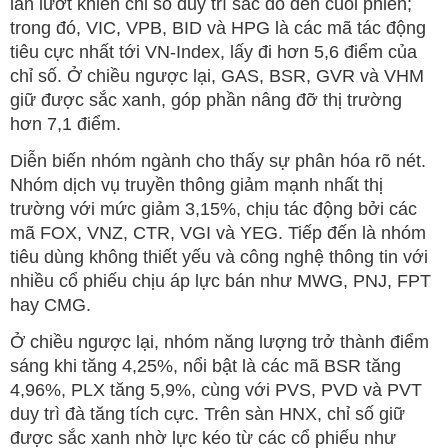
lấn lướt khiến chỉ số duy trì sắc đỏ đến cuối phiên;
trong đó, VIC, VPB, BID và HPG là các mã tác động
tiêu cực nhất tới VN-Index, lấy đi hơn 5,6 điểm của
chỉ số. Ở chiều ngược lại, GAS, BSR, GVR và VHM
giữ được sắc xanh, góp phần nâng đỡ thị trường
hơn 7,1 điểm.
Diễn biến nhóm ngành cho thấy sự phân hóa rõ nét.
Nhóm dịch vụ truyền thông giảm mạnh nhất thị
trường với mức giảm 3,15%, chịu tác động bởi các
mã FOX, VNZ, CTR, VGI và YEG. Tiếp đến là nhóm
tiêu dùng không thiết yếu và công nghệ thông tin với
nhiều cổ phiếu chịu áp lực bán như MWG, PNJ, FPT
hay CMG.
Ở chiều ngược lại, nhóm năng lượng trở thành điểm
sáng khi tăng 4,25%, nổi bật là các mã BSR tăng
4,96%, PLX tăng 5,9%, cùng với PVS, PVD và PVT
duy trì đà tăng tích cực. Trên sàn HNX, chỉ số giữ
được sắc xanh nhờ lực kéo từ các cổ phiếu như