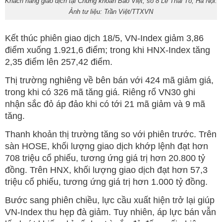
Khách hàng giao dịch tại Chứng khoán Bảo Việt, số 8 Lê Thái Tổ, Hà Nội.
Ảnh tư liệu: Trần Việt/TTXVN
Kết thúc phiên giao dịch 18/5, VN-Index giảm 3,86
điểm xuống 1.921,6 điểm; trong khi HNX-Index tăng
2,35 điểm lên 257,42 điểm.
Thị trường nghiêng về bên bán với 424 mã giảm giá,
trong khi có 326 mã tăng giá. Riêng rổ VN30 ghi
nhận sắc đỏ áp đảo khi có tới 21 mã giảm và 9 mã
tăng.
Thanh khoản thị trường tăng so với phiên trước. Trên
sàn HOSE, khối lượng giao dịch khớp lệnh đạt hơn
708 triệu cổ phiếu, tương ứng giá trị hơn 20.800 tỷ
đồng. Trên HNX, khối lượng giao dịch đạt hơn 57,3
triệu cổ phiếu, tương ứng giá trị hơn 1.000 tỷ đồng.
Bước sang phiên chiều, lực cầu xuất hiện trở lại giúp
VN-Index thu hẹp đà giảm. Tuy nhiên, áp lực bán vẫn