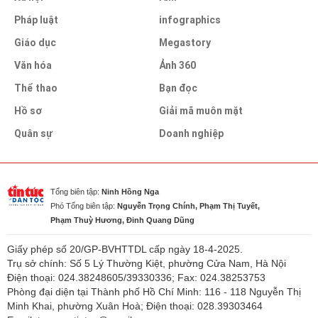
Pháp luật
infographics
Giáo dục
Megastory
Văn hóa
Ảnh 360
Thể thao
Bạn đọc
Hồ sơ
Giải mã muôn mặt
Quân sự
Doanh nghiệp
Tổng biên tập:
Ninh Hồng Nga
Phó Tổng biên tập:
Nguyễn Trọng Chính, Phạm Thị Tuyết,
Phạm Thuỳ Hương, Đinh Quang Dũng
Giấy phép số 20/GP-BVHTTDL cấp ngày 18-4-2025.
Trụ sở chính: Số 5 Lý Thường Kiệt, phường Cửa Nam, Hà Nội
Điện thoại: 024.38248605/39330336; Fax: 024.38253753
Phòng đại diện tại Thành phố Hồ Chí Minh: 116 - 118 Nguyễn Thị
Minh Khai, phường Xuân Hoà; Điện thoại: 028.39303464