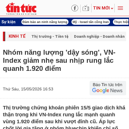
TIN MỚI
Sự kiện
ội khóa XVI
Đảm bảo an ninh năng lượng
Mỹ - Israel tấn công Iran
Thực hiện
KINH TẾ
Thị trường - Tiền tệ
Doanh nghiệp - Doanh nhân
Nhóm năng lượng 'dậy sóng', VN-
Index giảm nhẹ sau nhịp rung lắc
quanh 1.920 điểm
Thứ Sáu, 15/05/2026 16:53
Thị trường chứng khoán phiên 15/5 giao dịch khá
thận trọng khi VN-Index rung lắc mạnh quanh
vùng 1.920 điểm sau khi vượt đỉnh cũ. Áp lực
chốt lời gia tăng ở nhóm bluechip khiến chỉ số