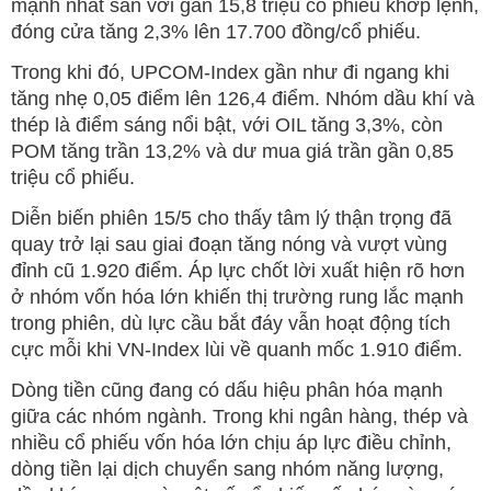
mạnh nhất sàn với gần 15,8 triệu cổ phiếu khớp lệnh,
đóng cửa tăng 2,3% lên 17.700 đồng/cổ phiếu.
Trong khi đó, UPCOM-Index gần như đi ngang khi
tăng nhẹ 0,05 điểm lên 126,4 điểm. Nhóm dầu khí và
thép là điểm sáng nổi bật, với OIL tăng 3,3%, còn
POM tăng trần 13,2% và dư mua giá trần gần 0,85
triệu cổ phiếu.
Diễn biến phiên 15/5 cho thấy tâm lý thận trọng đã
quay trở lại sau giai đoạn tăng nóng và vượt vùng
đỉnh cũ 1.920 điểm. Áp lực chốt lời xuất hiện rõ hơn
ở nhóm vốn hóa lớn khiến thị trường rung lắc mạnh
trong phiên, dù lực cầu bắt đáy vẫn hoạt động tích
cực mỗi khi VN-Index lùi về quanh mốc 1.910 điểm.
Dòng tiền cũng đang có dấu hiệu phân hóa mạnh
giữa các nhóm ngành. Trong khi ngân hàng, thép và
nhiều cổ phiếu vốn hóa lớn chịu áp lực điều chỉnh,
dòng tiền lại dịch chuyển sang nhóm năng lượng,