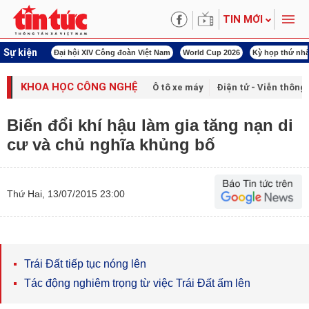
TIN MỚI
Sự kiện
00 ngày đêm
Đại hội XIV Công đoàn Việt Nam
World Cup 2026
Kỳ họp thứ nhấ
KHOA HỌC CÔNG NGHỆ
Ô tô xe máy
Điện tử - Viễn thông
Biến đổi khí hậu làm gia tăng nạn di
cư và chủ nghĩa khủng bố
Thứ Hai, 13/07/2015 23:00
Trái Đất tiếp tục nóng lên
Tác động nghiêm trọng từ việc Trái Đất ấm lên