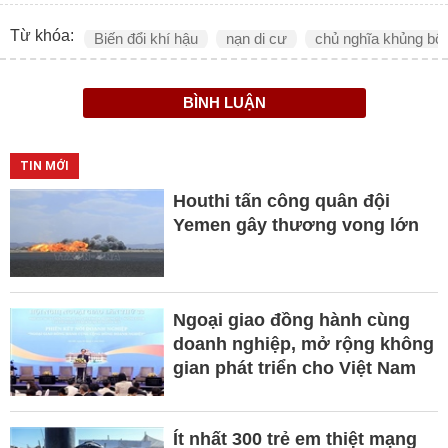
Từ khóa:
Biến đổi khí hậu
nạn di cư
chủ nghĩa khủng bố
BÌNH LUẬN
TIN MỚI
Houthi tấn công quân đội
Yemen gây thương vong lớn
Ngoại giao đồng hành cùng
doanh nghiệp, mở rộng không
gian phát triển cho Việt Nam
Ít nhất 300 trẻ em thiệt mạng