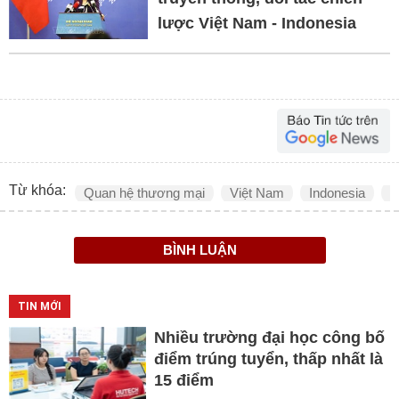
lược Việt Nam - Indonesia
Từ khóa:
Quan hệ thương mại
Việt Nam
Indonesia
t
BÌNH LUẬN
TIN MỚI
Nhiều trường đại học công bố
điểm trúng tuyển, thấp nhất là
15 điểm