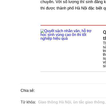
chuyên. Với số lượng thí sinh đăng ký
thi được thành phố Hà Nội đặc biệt 
Q
t
T
s
t
t
s
v
s
Chia sẻ:
Từ khóa:
Giao thông Hà Nội,
ùn tắc giao thông,