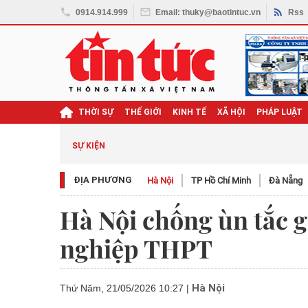
0914.914.999
Email: thuky@baotintuc.vn
Rss
THỜI SỰ
THẾ GIỚI
KINH TẾ
XÃ HỘI
PHÁP LUẬT
SỰ KIỆN
ĐỊA PHƯƠNG
Hà Nội
TP Hồ Chí Minh
Đà Nẵng
Hà Nội chống ùn tắc g
nghiệp THPT
Hà Nội
Thứ Năm, 21/05/2026 10:27
|