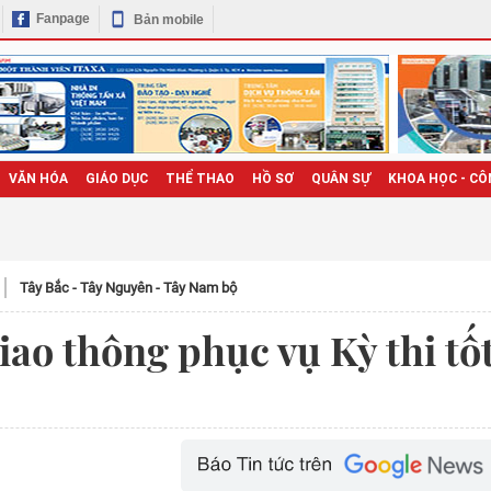
Fanpage
Bản mobile
VĂN HÓA
GIÁO DỤC
THỂ THAO
HỒ SƠ
QUÂN SỰ
KHOA HỌC - CÔ
Tây Bắc - Tây Nguyên - Tây Nam bộ
iao thông phục vụ Kỳ thi tố