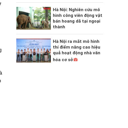
ự
Hà Nội: Nghiên cứu mô
hình công viên động vật
bán hoang dã tại ngoại
thành
Hà Nội ra mắt mô hình
thí điểm nâng cao hiệu
g
quả hoạt động nhà văn
hóa cơ sở
à
n
c