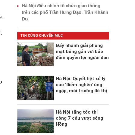
Hà Nội điều chỉnh tổ chức giao thông
trên các phố Trần Hưng Đạo, Trần Khánh
a
Dư
,
TIN CÙNG CHUYÊN MỤC
Đẩy nhanh giải phóng
mặt bằng gắn với bảo
đảm quyền lợi người dân
Hà Nội: Quyết liệt xử lý
o
các 'điểm nghẽn' úng
ngập, môi trường đô thị
Hà Nội tăng tốc thi
công 7 cầu vượt sông
Hồng