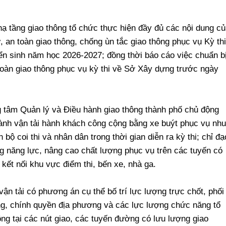
hạ tầng giao thông tổ chức thực hiện đầy đủ các nội dung củ
 an toàn giao thông, chống ùn tắc giao thông phục vụ Kỳ thi
n sinh năm học 2026-2027; đồng thời báo cáo việc chuẩn bị
 toàn giao thông phục vụ kỳ thi về Sở Xây dựng trước ngày
 tâm Quản lý và Điều hành giao thông thành phố chủ động
ành vận tải hành khách công cộng bằng xe buýt phục vụ nhu
n bộ coi thi và nhân dân trong thời gian diễn ra kỳ thi; chỉ đạ
ng năng lực, nâng cao chất lượng phục vụ trên các tuyến có
kết nối khu vực điểm thi, bến xe, nhà ga.
vận tải có phương án cụ thể bố trí lực lượng trực chốt, phối
ng, chính quyền địa phương và các lực lượng chức năng tổ
ng tại các nút giao, các tuyến đường có lưu lượng giao