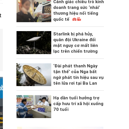
Cảnh giác chiêu trò kinh
doanh trang sức ‘nhái’
thương hiệu nổi tiếng
t
quốc tế
Starlink bị phá hủy,
quân đội Ukraine đối
mặt nguy cơ mất liên
lạc trên chiến trường
‘Đài phát thanh Ngày
tận thế’ của Nga bất
ngờ phát tín hiệu sau vụ
tên lửa rơi tại Ba Lan
Hạ dần tuổi hưởng trợ
cấp hưu trí xã hội xuống
70 tuổi