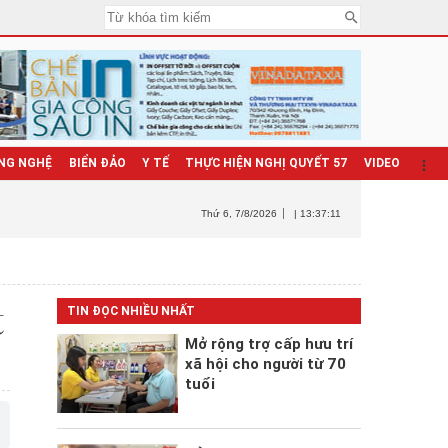
NG NGHỆ
BIỂN ĐẢO
Y TẾ
THỰC HIỆN NGHỊ QUYẾT 57
VIDEO
Thứ 6
, 7/8/2026
| 13:37:12
t
TIN ĐỌC NHIỀU NHẤT
Mở rộng trợ cấp hưu trí
xã hội cho người từ 70
tuổi