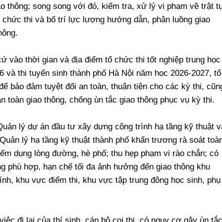
o thông; song song với đó, kiểm tra, xử lý vi phạm về trật t
ổ chức thi và bố trí lực lượng hướng dẫn, phân luồng giao
hông.
vào thời gian và địa điểm tổ chức thi tốt nghiệp trung học
 và thi tuyển sinh thành phố Hà Nội năm học 2026-2027, tổ
để bảo đảm tuyệt đối an toàn, thuận tiện cho các kỳ thi, cũn
n toàn giao thông, chống ùn tắc giao thông phục vụ kỳ thi.
uản lý dự án đầu tư xây dựng công trình hạ tầng kỹ thuật v
Quản lý hạ tầng kỹ thuật thành phố khẩn trương rà soát toà
hiếm dụng lòng đường, hè phố; thu hẹp phạm vi rào chắn; có
ng phù hợp, hạn chế tối đa ảnh hưởng đến giao thông khu
ính, khu vực điểm thi, khu vực tập trung đông học sinh, phụ
c đi lại của thí sinh, cán bộ coi thi, có nguy cơ gây ùn tắ