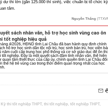
 dự thi lớn (gần 125.000 thí sinh), việc chuẩn bị tổ chức kỳ
quan tâm.
Nguyễn Thắng
(TTXV
uyết sách nhân văn, hỗ trợ học sinh vùng cao ôn
hi tốt nghiệp hiệu quả
háng 4/2026, HĐND tỉnh Lai Châu đã ban hành quy định chính
ách hỗ trợ học sinh dân tộc nội trú, học sinh bán trú, học viên b
rú năm cuối cấp trung học phổ thông và cơ sở giáo dục để ôn thi
hi tốt nghiệp. Đây là một quyết sách đậm tính nhân văn, thể hiện
ự quan tâm thiết thực của cấp ủy, chính quyền tỉnh Lai Châu đối
ới thế hệ trẻ vùng cao trong thời điểm quan trọng nhất của học
inh.
Kỳ thi tốt nghiệp THPT,
thi tốt nghiệp,
tốt nghiệp THPT,