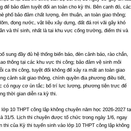
g để bảo đảm tuyệt đối an toàn cho kỳ thi. Bên cạnh đó, các
hè phố bảo đảm chất lượng, êm thuận, an toàn giao thông;
 lõm, đọng nước, vật liệu xây dựng, đất đá rơi vãi gây khó
n và thí sinh, nhất là tại khu vực cổng trường, điểm thi và
bổ sung đầy đủ hệ thống biển báo, đèn cảnh báo, rào chắn,
o thông tại các khu vực thi công; bảo đảm vệ sinh môi
mỗi ca thi công, tuyệt đối không để xảy ra mất an toàn giao
ng cảnh sát giao thông, chính quyền địa phương điều tiết,
c có nguy cơ ùn tắc; bố trí lực lượng, phương tiện trực để
ng thời gian diễn ra kỳ thi.
o lớp 10 THPT công lập không chuyên năm học 2026-2027 tạ
và 31/5. Lịch thi chuyên được tổ chức trong ngày 1/6, ngay
n thi của Kỳ thi tuyển sinh vào lớp 10 THPT công lập không