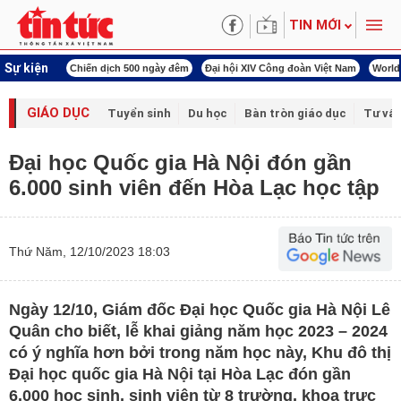
TIN MỚI
Sự kiện
500 ngày đêm
Đại hội XIV Công đoàn Việt Nam
World Cup 2026
Kỳ họp thứ nh
GIÁO DỤC
Tuyển sinh
Du học
Bàn tròn giáo dục
Tư vấ
Đại học Quốc gia Hà Nội đón gần
6.000 sinh viên đến Hòa Lạc học tập
Thứ Năm, 12/10/2023 18:03
Ngày 12/10, Giám đốc Đại học Quốc gia Hà Nội Lê
Quân cho biết, lễ khai giảng năm học 2023 – 2024
có ý nghĩa hơn bởi trong năm học này, Khu đô thị
Đại học quốc gia Hà Nội tại Hòa Lạc đón gần
6.000 học sinh, sinh viên từ 8 trường, khoa trực