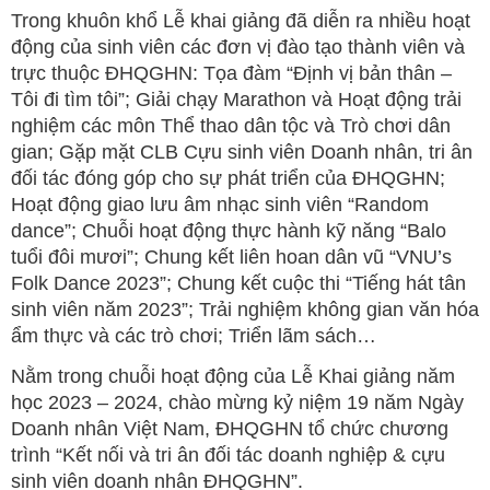
Trong khuôn khổ Lễ khai giảng đã diễn ra nhiều hoạt
động của sinh viên các đơn vị đào tạo thành viên và
trực thuộc ĐHQGHN: Tọa đàm “Định vị bản thân –
Tôi đi tìm tôi”; Giải chạy Marathon và Hoạt động trải
nghiệm các môn Thể thao dân tộc và Trò chơi dân
gian; Gặp mặt CLB Cựu sinh viên Doanh nhân, tri ân
đối tác đóng góp cho sự phát triển của ĐHQGHN;
Hoạt động giao lưu âm nhạc sinh viên “Random
dance”; Chuỗi hoạt động thực hành kỹ năng “Balo
tuổi đôi mươi”; Chung kết liên hoan dân vũ “VNU’s
Folk Dance 2023”; Chung kết cuộc thi “Tiếng hát tân
sinh viên năm 2023”; Trải nghiệm không gian văn hóa
ẩm thực và các trò chơi; Triển lãm sách…
Nằm trong chuỗi hoạt động của Lễ Khai giảng năm
học 2023 – 2024, chào mừng kỷ niệm 19 năm Ngày
Doanh nhân Việt Nam, ĐHQGHN tổ chức chương
trình “Kết nối và tri ân đối tác doanh nghiệp & cựu
sinh viên doanh nhân ĐHQGHN”.