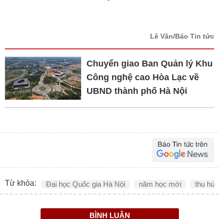
Lê Vân/Báo Tin tức
Chuyển giao Ban Quản lý Khu
Công nghệ cao Hòa Lạc về
UBND thành phố Hà Nội
Từ khóa:
Đại học Quốc gia Hà Nội
năm học mới
thu hút
BÌNH LUẬN