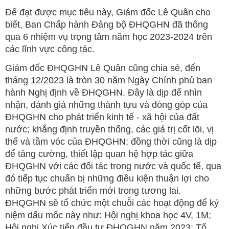
Để đạt được mục tiêu này, Giám đốc Lê Quân cho
biết, Ban Chấp hành Đảng bộ ĐHQGHN đã thông
qua 6 nhiệm vụ trọng tâm năm học 2023-2024 trên
các lĩnh vực công tác.
Giám đốc ĐHQGHN Lê Quân cũng chia sẻ, đến
tháng 12/2023 là tròn 30 năm Ngày Chính phủ ban
hành Nghị định về ĐHQGHN. Đây là dịp để nhìn
nhận, đánh giá những thành tựu và đóng góp của
ĐHQGHN cho phát triển kinh tế - xã hội của đất
nước; khẳng định truyền thống, các giá trị cốt lõi, vị
thế và tầm vóc của ĐHQGHN; đồng thời cũng là dịp
để tăng cường, thiết lập quan hệ hợp tác giữa
ĐHQGHN với các đối tác trong nước và quốc tế, qua
đó tiếp tục chuẩn bị những điều kiện thuận lợi cho
những bước phát triển mới trong tương lai.
ĐHQGHN sẽ tổ chức một chuỗi các hoạt động để kỷ
niệm dấu mốc này như: Hội nghị khoa học 4V, 1M;
Hội nghị Xúc tiến đầu tư ĐHQGHN năm 2023; Tổ