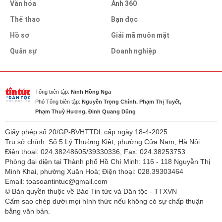
Văn hóa
Ảnh 360
Thể thao
Bạn đọc
Hồ sơ
Giải mã muôn mặt
Quân sự
Doanh nghiệp
Tổng biên tập:
Ninh Hồng Nga
Phó Tổng biên tập:
Nguyễn Trọng Chính, Phạm Thị Tuyết,
Phạm Thuỳ Hương, Đinh Quang Dũng
Giấy phép số 20/GP-BVHTTDL cấp ngày 18-4-2025.
Trụ sở chính: Số 5 Lý Thường Kiệt, phường Cửa Nam, Hà Nội
Điện thoại: 024.38248605/39330336; Fax: 024.38253753
Phòng đại diện tại Thành phố Hồ Chí Minh: 116 - 118 Nguyễn Thị
Minh Khai, phường Xuân Hoà; Điện thoại: 028.39303464
Email: toasoantintuc@gmail.com
© Bản quyền thuộc về Báo Tin tức và Dân tộc - TTXVN
Cấm sao chép dưới mọi hình thức nếu không có sự chấp thuận
bằng văn bản.