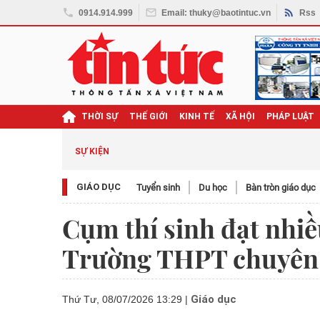
0914.914.999
Email: thuky@baotintuc.vn
Rss
THỜI SỰ
THẾ GIỚI
KINH TẾ
XÃ HỘI
PHÁP LUẬT
SỰ KIỆN
GIÁO DỤC
Tuyển sinh
Du học
Bàn tròn giáo dục
Cụm thí sinh đạt nhiề
Trường THPT chuyên 
Giáo dục
Thứ Tư, 08/07/2026 13:29
|