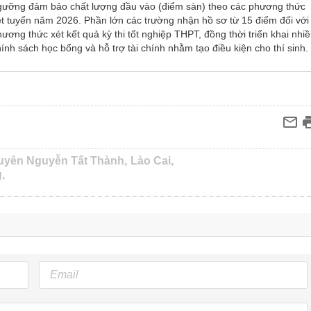
gưỡng đảm bảo chất lượng đầu vào (điểm sàn) theo các phương thức
ét tuyển năm 2026. Phần lớn các trường nhận hồ sơ từ 15 điểm đối với
ương thức xét kết quả kỳ thi tốt nghiệp THPT, đồng thời triển khai nhi
hính sách học bổng và hỗ trợ tài chính nhằm tạo điều kiện cho thí sinh.
yên Nguyễn Tất Thành,
Lào Cai,
,