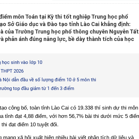
 điểm môn Toán tại Kỳ thi tốt nghiệp Trung học phổ
o Sở Giáo dục và Đào tạo tỉnh Lào Cai khẳng định:
u là của Trường Trung học phổ thông chuyên Nguyễn Tất
à phản ánh đúng năng lực, bề dày thành tích của học
 học sinh vào lớp 10
i THPT 2026
à Nội dẫn đầu về số lượng điểm 10 ở 5 môn thi
rường top đầu giảm từ 1 đến 3 điểm
ạo công bố, toàn tỉnh Lào Cai có 19.338 thí sinh dự thi môn
a tỉnh đạt 4,88 điểm, với hơn 56,7% bài thi dưới mức 5 điể
thi đạt điểm 10 tuyệt đối.
 mạng xã hội xuất hiện nhiều bài viết phân tích dữ liệu và