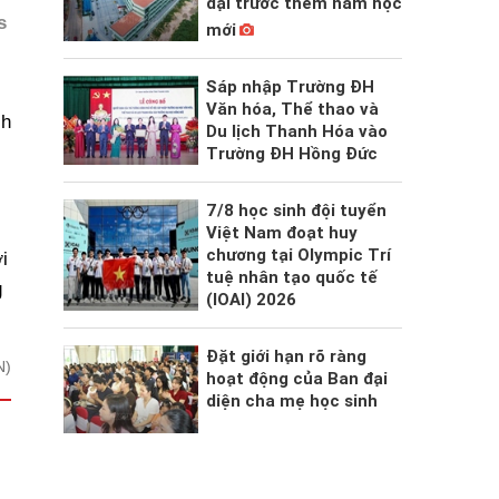
đại trước thềm năm học
s
mới
Sáp nhập Trường ĐH
Văn hóa, Thể thao và
ch
Du lịch Thanh Hóa vào
Trường ĐH Hồng Đức
7/8 học sinh đội tuyển
Việt Nam đoạt huy
chương tại Olympic Trí
i
tuệ nhân tạo quốc tế
g
(IOAI) 2026
Đặt giới hạn rõ ràng
N)
hoạt động của Ban đại
diện cha mẹ học sinh