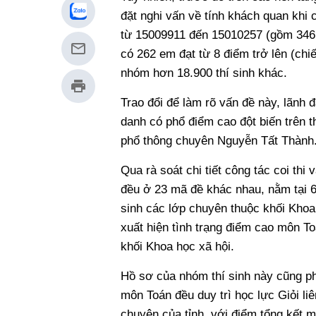
đặt nghi vấn về tính khách quan khi c
từ 15009911 đến 15010257 (gồm 346 t
có 262 em đạt từ 8 điểm trở lên (chi
nhóm hơn 18.900 thí sinh khác.
Trao đổi để làm rõ vấn đề này, lãnh 
danh có phổ điểm cao đột biến trên t
phổ thông chuyên Nguyễn Tất Thành
Qua rà soát chi tiết công tác coi th
đều ở 23 mã đề khác nhau, nằm tại 6 
sinh các lớp chuyên thuộc khối Khoa
xuất hiện tình trạng điểm cao môn To
khối Khoa học xã hội.
Hồ sơ của nhóm thí sinh này cũng ph
môn Toán đều duy trì học lực Giỏi liê
chuyên của tỉnh, với điểm tổng kết 