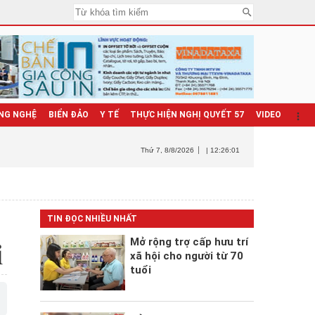
NG NGHỆ
BIỂN ĐẢO
Y TẾ
THỰC HIỆN NGHỊ QUYẾT 57
VIDEO
Thứ 7
, 8/8/2026
| 12:26:02
TIN ĐỌC NHIỀU NHẤT
Mở rộng trợ cấp hưu trí
i
xã hội cho người từ 70
tuổi