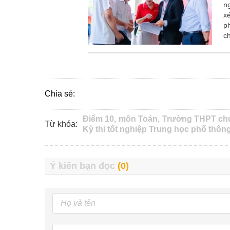
n
x
ph
c
Chia sẻ:
Điểm 10,
môn Toán,
Trường THPT chu
Từ khóa:
Kỳ thi tốt nghiệp Trung học phổ thông