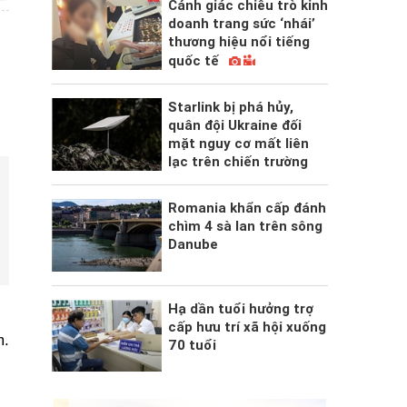
Cảnh giác chiêu trò kinh
doanh trang sức ‘nhái’
thương hiệu nổi tiếng
quốc tế
Starlink bị phá hủy,
quân đội Ukraine đối
mặt nguy cơ mất liên
lạc trên chiến trường
Romania khẩn cấp đánh
chìm 4 sà lan trên sông
Danube
Hạ dần tuổi hưởng trợ
cấp hưu trí xã hội xuống
m.
70 tuổi