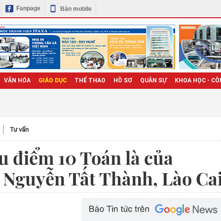
Fanpage
Bản mobile
VĂN HÓA
GIÁO DỤC
THỂ THAO
HỒ SƠ
QUÂN SỰ
KHOA HỌC - CÔ
Tư vấn
u điểm 10 Toán là của
Nguyễn Tất Thành, Lào Ca