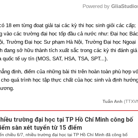
Powered by 
GliaStudio
Mute
ó 18 em từng đoạt giải tại các kỳ thi học sinh giỏi các cấp;
ng vào các trường đại học tốp đầu cả nước như: Đại học Bá
ội, Trường Đại học Sư phạm Hà Nội, Trường Đại học Ngoại
h đang sở hữu thành tích xuất sắc trong các kỳ thi đánh giá
 quốc tế uy tín (MOS, SAT, HSA, TSA, SPT...).
ẳng định, điểm của những bài thi trên hoàn toàn phù hợp vớ
 cho quá trình học tập thực chất của học sinh và định hướn
hương.
Tuấn Anh
(TTXV
hiều trường đại học tại TP Hồ Chí Minh công bố
iểm sàn xét tuyển từ 15 điểm
ến chiều 6/7, nhiều trường đại học tại TP Hồ Chí Minh đã công bố