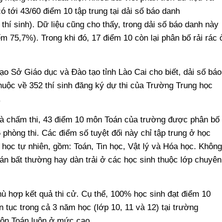
ó tới 43/60 điểm 10 tập trung tại dải số báo danh
hí sinh). Dữ liệu cũng cho thấy, trong dải số báo danh này
ếm 75,7%). Trong khi đó, 17 điểm 10 còn lại phân bố rải rác 
đạo Sở Giáo dục và Đào tạo tỉnh Lào Cai cho biết, dải số báo
huộc về 352 thí sinh đăng ký dự thi của Trường Trung học
.
i và chấm thi, 43 điểm 10 môn Toán của trường được phân bố
phòng thi. Các điểm số tuyệt đối này chỉ tập trung ở học
 học tự nhiên, gồm: Toán, Tin học, Vật lý và Hóa học. Không
án bất thường hay dàn trải ở các học sinh thuộc lớp chuyên
ù hợp kết quả thi cử. Cụ thể, 100% học sinh đạt điểm 10
n tục trong cả 3 năm học (lớp 10, 11 và 12) tại trường
môn Toán luôn ở mức cao.