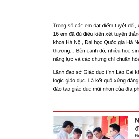
Trong số các em đạt điểm tuyệt đối, c
16 em đã đủ điều kiện xét tuyển thẳ
khoa Hà Nội, Đại học Quốc gia Hà N
thương... Bên cạnh đó, nhiều học sin
năng lực và các chứng chỉ chuẩn hóa
Lãnh đạo sở Giáo dục tỉnh Lào Cai kh
logic giáo dục. Là kết quả xứng đáng
đào tạo giáo dục mũi nhọn của địa p
N
đ
Đ