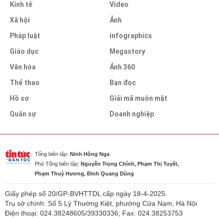
Kinh tế
Video
Xã hội
Ảnh
Pháp luật
infographics
Giáo dục
Megastory
Văn hóa
Ảnh 360
Thể thao
Bạn đọc
Hồ sơ
Giải mã muôn mặt
Quân sự
Doanh nghiệp
Tổng biên tập:
Ninh Hồng Nga
Phó Tổng biên tập:
Nguyễn Trọng Chính, Phạm Thị Tuyết,
Phạm Thuỳ Hương, Đinh Quang Dũng
Giấy phép số 20/GP-BVHTTDL cấp ngày 18-4-2025.
Trụ sở chính: Số 5 Lý Thường Kiệt, phường Cửa Nam, Hà Nội
Điện thoại: 024.38248605/39330336; Fax: 024.38253753