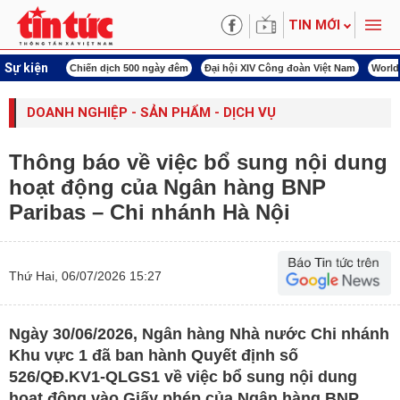
TIN MỚI
Sự kiện
í cách mạng
Chiến dịch 500 ngày đêm
Đại hội XIV Công đoàn Việt Nam
World
DOANH NGHIỆP - SẢN PHẨM - DỊCH VỤ
Thông báo về việc bổ sung nội dung
hoạt động của Ngân hàng BNP
Paribas – Chi nhánh Hà Nội
Thứ Hai, 06/07/2026 15:27
Ngày 30/06/2026, Ngân hàng Nhà nước Chi nhánh
Khu vực 1 đã ban hành Quyết định số
526/QĐ.KV1-QLGS1 về việc bổ sung nội dung
hoạt động vào Giấy phép của Ngân hàng BNP