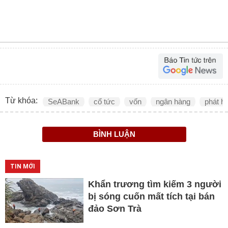
Từ khóa:
SeABank
cổ tức
vốn
ngân hàng
phát h
BÌNH LUẬN
TIN MỚI
Khẩn trương tìm kiếm 3 người
bị sóng cuốn mất tích tại bán
đảo Sơn Trà