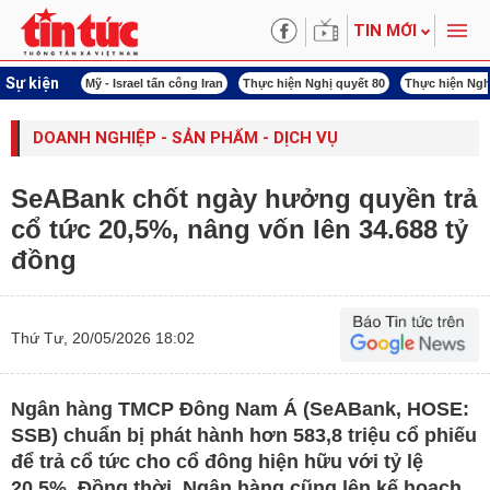
TIN MỚI
Sự kiện
 năng lượng
Mỹ - Israel tấn công Iran
Thực hiện Nghị quyết 80
Thực hiện Ngh
DOANH NGHIỆP - SẢN PHẨM - DỊCH VỤ
SeABank chốt ngày hưởng quyền trả
cổ tức 20,5%, nâng vốn lên 34.688 tỷ
đồng
Thứ Tư, 20/05/2026 18:02
Ngân hàng TMCP Đông Nam Á (SeABank, HOSE:
SSB) chuẩn bị phát hành hơn 583,8 triệu cổ phiếu
để trả cổ tức cho cổ đông hiện hữu với tỷ lệ
20,5%. Đồng thời, Ngân hàng cũng lên kế hoạch