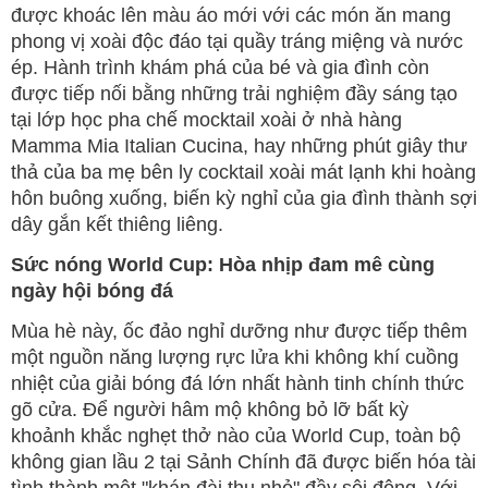
được khoác lên màu áo mới với các món ăn mang
phong vị xoài độc đáo tại quầy tráng miệng và nước
ép. Hành trình khám phá của bé và gia đình còn
được tiếp nối bằng những trải nghiệm đầy sáng tạo
tại lớp học pha chế mocktail xoài ở nhà hàng
Mamma Mia Italian Cucina, hay những phút giây thư
thả của ba mẹ bên ly cocktail xoài mát lạnh khi hoàng
hôn buông xuống, biến kỳ nghỉ của gia đình thành sợi
dây gắn kết thiêng liêng.
Sức nóng World Cup: Hòa nhịp đam mê cùng
ngày hội bóng đá
Mùa hè này, ốc đảo nghỉ dưỡng như được tiếp thêm
một nguồn năng lượng rực lửa khi không khí cuồng
nhiệt của giải bóng đá lớn nhất hành tinh chính thức
gõ cửa. Để người hâm mộ không bỏ lỡ bất kỳ
khoảnh khắc nghẹt thở nào của World Cup, toàn bộ
không gian lầu 2 tại Sảnh Chính đã được biến hóa tài
tình thành một "khán đài thu nhỏ" đầy sôi động. Với