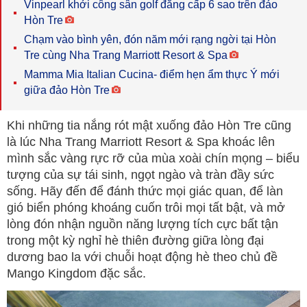
Vinpearl khởi công sân golf đẳng cấp 6 sao trên đảo
Hòn Tre
Chạm vào bình yên, đón năm mới rạng ngời tại Hòn
Tre cùng Nha Trang Marriott Resort & Spa
Mamma Mia Italian Cucina- điểm hẹn ẩm thực Ý mới
giữa đảo Hòn Tre
Khi những tia nắng rót mật xuống đảo Hòn Tre cũng
là lúc Nha Trang Marriott Resort & Spa khoác lên
mình sắc vàng rực rỡ của mùa xoài chín mọng – biểu
tượng của sự tái sinh, ngọt ngào và tràn đầy sức
sống. Hãy đến để đánh thức mọi giác quan, để làn
gió biển phóng khoáng cuốn trôi mọi tất bật, và mở
lòng đón nhận nguồn năng lượng tích cực bất tận
trong một kỳ nghỉ hè thiên đường giữa lòng đại
dương bao la với chuỗi hoạt động hè theo chủ đề
Mango Kingdom đặc sắc.