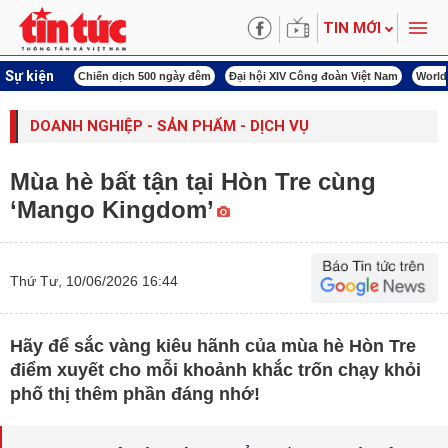
TIN MỚI
Sự kiện
00 ngày đêm
Đại hội XIV Công đoàn Việt Nam
World Cup 2026
Kỳ họp thứ nhấ
DOANH NGHIỆP - SẢN PHẨM - DỊCH VỤ
Mùa hè bất tận tại Hòn Tre cùng
‘Mango Kingdom’
Thứ Tư, 10/06/2026 16:44
Hãy để sắc vàng kiêu hãnh của mùa hè Hòn Tre
điểm xuyết cho mỗi khoảnh khắc trốn chạy khỏi
phố thị thêm phần đáng nhớ!