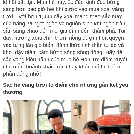
lễ hội bất tận. Mùa hè này, ốc đảo xinh đẹp bừng
sáng hơn bao giờ hết khi bước vào mùa xoài vàng
tươi – với hơn 1,446 cây xoài mang theo sắc mày
của nắng, vị ngọt ngào và nguồn sinh khí ngập tràn,
sẵn sàng chào đón mọi gia đình đến khám phá. Tại
đây, hương xoài chín thơm nồng đượm hòa quyện
vào từng làn gió biển, đánh thức tinh thần tự do và
khơi dậy niềm cảm hứng sống sống động. Hãy để
sắc vàng kiêu hãnh của mùa hè Hòn Tre điểm xuyết
cho mỗi khoảnh khắc trốn chạy khỏi phố thị thêm
phần đáng nhớ!
Sắc hè vàng tươi tô điểm cho những gắn kết yêu
thương