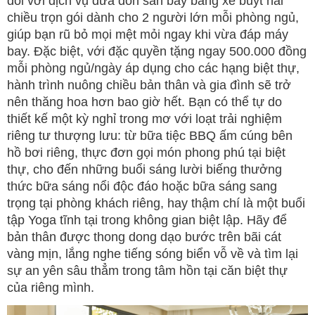
đối với dịch vụ đưa đón sân bay bằng xe buýt hai
chiều trọn gói dành cho 2 người lớn mỗi phòng ngủ,
giúp bạn rũ bỏ mọi mệt mỏi ngay khi vừa đáp máy
bay. Đặc biệt, với đặc quyền tặng ngay 500.000 đồng
mỗi phòng ngủ/ngày áp dụng cho các hạng biệt thự,
hành trình nuông chiều bản thân và gia đình sẽ trở
nên thăng hoa hơn bao giờ hết. Bạn có thể tự do
thiết kế một kỳ nghỉ trong mơ với loạt trải nghiệm
riêng tư thượng lưu: từ bữa tiệc BBQ ấm cúng bên
hồ bơi riêng, thực đơn gọi món phong phú tại biệt
thự, cho đến những buổi sáng lười biếng thưởng
thức bữa sáng nổi độc đáo hoặc bữa sáng sang
trọng tại phòng khách riêng, hay thậm chí là một buổi
tập Yoga tĩnh tại trong không gian biệt lập. Hãy để
bản thân được thong dong dạo bước trên bãi cát
vàng mịn, lắng nghe tiếng sóng biển vỗ về và tìm lại
sự an yên sâu thẳm trong tâm hồn tại căn biệt thự
của riêng mình.