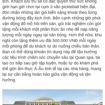
lịch. Khách lưu trú sẽ có đặc quyền thử sức không
giới hạn giờ chơi tại cụm 3 sân pickleball hiện đại,
đón nhận những làn gió biển sảng khoái theo từng
đường bóng đầy kịch tính. Bên cạnh những giờ phút
vận động đổ mồ hôi trên sân, gói trải nghiệm còn gửi
tặng mỗi khách một phần thức ăn nhẹ để nạp năng
lượng mỗi ngày ngay tại sân bóng. Hơn thế nữa, khu
nghỉ còn tặng thêm ưu đãi 500.000 VNĐ mỗi ngày
mỗi phòng để du khách tự do nuông chiều bản thân.
Bạn có thể dùng khoản tín dụng này để tận hưởng
các liệu trình chăm sóc chuyên sâu tại Quan spa, tái
tạo cơ bắp sau giờ tập luyện, hoặc tự do khám phá
thế giới ẩm thực Á-Âu tinh tế tại các nhà hàng, mang
lại sự cân bằng hoàn hảo giữa vận động và tận
hưởng.