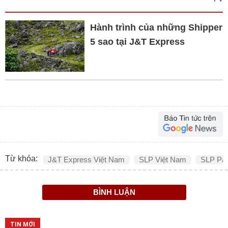
Hành trình của những Shipper
5 sao tại J&T Express
Từ khóa:
J&T Express Việt Nam
SLP Việt Nam
SLP Pa
BÌNH LUẬN
TIN MỚI