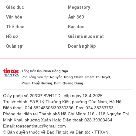
Giáo dục
Megastory
Văn hóa
Ảnh 360
Thể thao
Bạn đọc
Hồ sơ
Giải mã muôn mặt
Quân sự
Doanh nghiệp
Tổng biên tập:
Ninh Hồng Nga
Phó Tổng biên tập:
Nguyễn Trọng Chính, Phạm Thị Tuyết,
Phạm Thuỳ Hương, Đinh Quang Dũng
Giấy phép số 20/GP-BVHTTDL cấp ngày 18-4-2025.
Trụ sở chính: Số 5 Lý Thường Kiệt, phường Cửa Nam, Hà Nội
Điện thoại: 024.38248605/39330336; Fax: 024.38253753
Phòng đại diện tại Thành phố Hồ Chí Minh: 116 - 118 Nguyễn Thị
Minh Khai, phường Xuân Hoà; Điện thoại: 028.39303464
Email: toasoantintuc@gmail.com
© Bản quyền thuộc về Báo Tin tức và Dân tộc - TTXVN