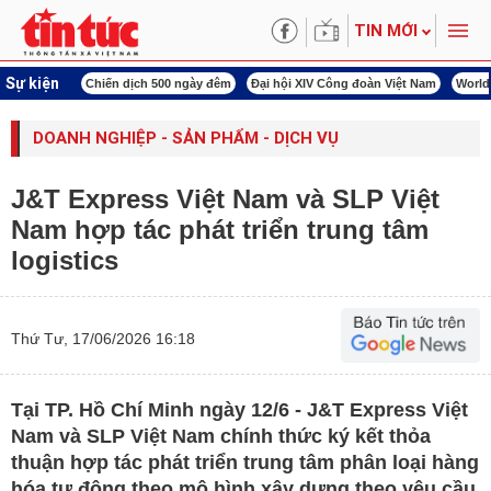
TIN MỚI
Sự kiện
00 ngày đêm
Đại hội XIV Công đoàn Việt Nam
World Cup 2026
Kỳ họp thứ nhấ
DOANH NGHIỆP - SẢN PHẨM - DỊCH VỤ
J&T Express Việt Nam và SLP Việt
Nam hợp tác phát triển trung tâm
logistics
Thứ Tư, 17/06/2026 16:18
Tại TP. Hồ Chí Minh ngày 12/6 - J&T Express Việt
Nam và SLP Việt Nam chính thức ký kết thỏa
thuận hợp tác phát triển trung tâm phân loại hàng
hóa tự động theo mô hình xây dựng theo yêu cầu