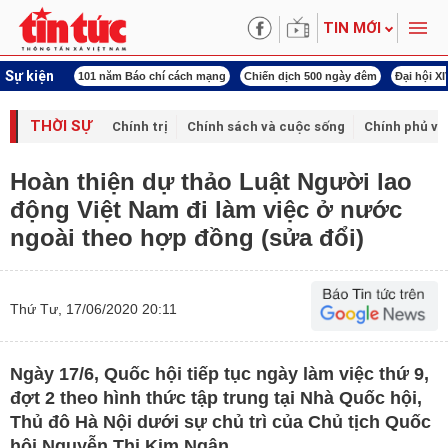
TIN MỚI
Sự kiện
í cách mạng
Chiến dịch 500 ngày đêm
Đại hội XIV Công đoàn Việt Nam
World
THỜI SỰ
Chính trị
Chính sách và cuộc sống
Chính phủ vớ
Hoàn thiện dự thảo Luật Người lao
động Việt Nam đi làm việc ở nước
ngoài theo hợp đồng (sửa đổi)
Thứ Tư, 17/06/2020 20:11
Ngày 17/6, Quốc hội tiếp tục ngày làm việc thứ 9,
đợt 2 theo hình thức tập trung tại Nhà Quốc hội,
Thủ đô Hà Nội dưới sự chủ trì của Chủ tịch Quốc
hội Nguyễn Thị Kim Ngân.