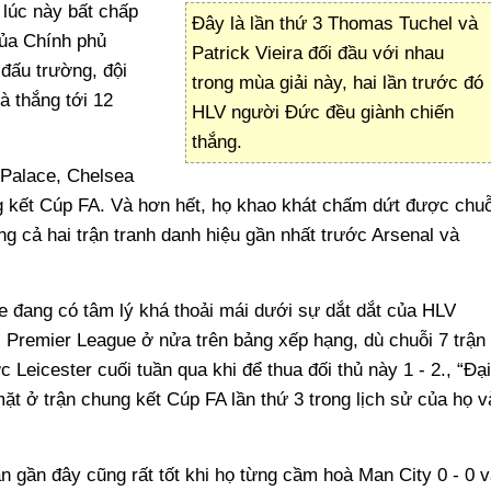
lúc này bất chấp
Đây là lần thứ 3 Thomas Tuchel và
của Chính phủ
Patrick Vieira đối đầu với nhau
 đấu trường, đội
trong mùa giải này, hai lần trước đó
à thắng tới 12
HLV người Đức đều giành chiến
thắng.
 Palace, Chelsea
ung kết Cúp FA. Và hơn hết, họ khao khát chấm dứt được chuỗ
g cả hai trận tranh danh hiệu gần nhất trước Arsenal và
e đang có tâm lý khá thoải mái dưới sự dắt dắt của HLV
i Premier League ở nửa trên bảng xếp hạng, dù chuỗi 7 trận
c Leicester cuối tuần qua khi để thua đối thủ này 1 - 2., “Đại
t ở trận chung kết Cúp FA lần thứ 3 trong lịch sử của họ v
n gần đây cũng rất tốt khi họ từng cầm hoà Man City 0 - 0 v