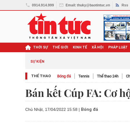
0914.914.999
Email: thuky@baotintuc.vn
Rss
THỜI SỰ
THẾ GIỚI
KINH TẾ
XÃ HỘI
PHÁP LUẬT
SỰ KIỆN
THỂ THAO
Bóng đá
Tennis
Thể thao 24h
Ch
Bán kết Cúp FA: Cơ hộ
Bóng đá
Chủ Nhật, 17/04/2022 15:58
|