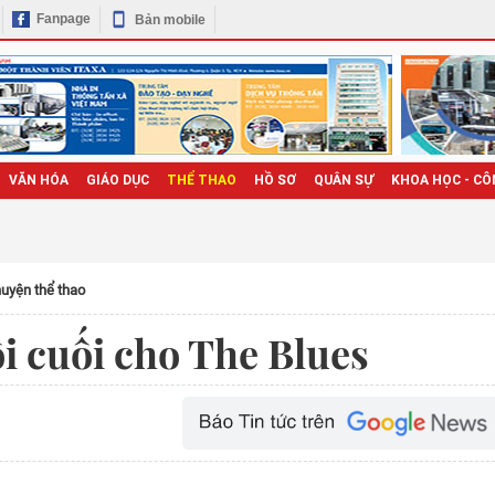
Fanpage
Bản mobile
VĂN HÓA
GIÁO DỤC
THỂ THAO
HỒ SƠ
QUÂN SỰ
KHOA HỌC - CÔ
uyện thể thao
i cuối cho The Blues