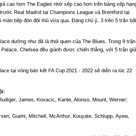
giá cao hơn The Eagles nhờ xếp cao hơn trên bảng xếp hạn
 trước Real Madrid tại Champions League và Brentford tại
 màn tiếp đón đối thủ vừa qua. Đáng chú ý, 3 trên 5 trận bấ
lace dường như đã là thói quen của The Blues. Trong 9 trận
 Palace, Chelsea đều giành được chiến thắng, với 5 trận gi
ace tại vòng bán kết FA Cup 2021 - 2022 sẽ diễn ra lúc 22
ội:
 Rudiger, James, Kovacic, Kante, Alonso, Mount, Werner;
sen, Guehi, Mitchell, McArthur, Kouyate, Schlupp, Ayew,