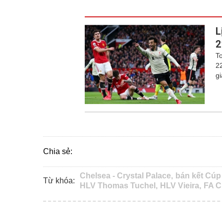
L
2
To
2
gi
Chia sẻ:
Chelsea - Crystal Palace,
bán kết Cúp
Từ khóa:
HLV Thomas Tuchel,
HLV Vieira,
FA C