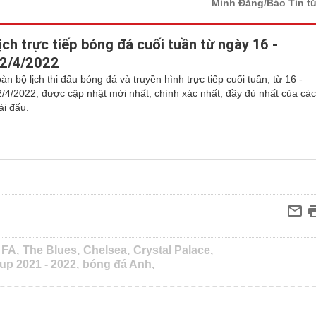
Minh Đăng/Báo Tin t
ịch trực tiếp bóng đá cuối tuần từ ngày 16 -
2/4/2022
àn bộ lịch thi đấu bóng đá và truyền hình trực tiếp cuối tuần, từ 16 -
2/4/2022, được cập nhật mới nhất, chính xác nhất, đầy đủ nhất của cá
ải đấu.
 FA,
The Blues,
Chelsea,
Crystal Palace,
up 2021 - 2022,
bóng đá Anh,