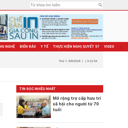
NG NGHỆ
BIỂN ĐẢO
Y TẾ
THỰC HIỆN NGHỊ QUYẾT 57
VIDEO
Thứ 7
, 8/8/2026
| 3:12:55
TIN ĐỌC NHIỀU NHẤT
Mở rộng trợ cấp hưu trí
xã hội cho người từ 70
tuổi